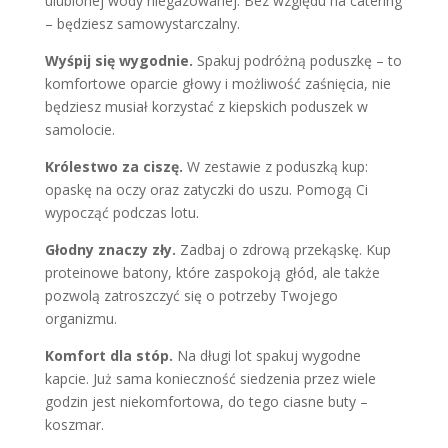
ulubionej wody niegazowanej. Bez względu na catering
– będziesz samowystarczalny.
Wyśpij się wygodnie.
Spakuj podróżną poduszkę – to
komfortowe oparcie głowy i możliwość zaśnięcia, nie
będziesz musiał korzystać z kiepskich poduszek w
samolocie.
Królestwo za ciszę.
W zestawie z poduszką kup:
opaskę na oczy oraz zatyczki do uszu. Pomogą Ci
wypocząć podczas lotu.
Głodny znaczy zły.
Zadbaj o zdrową przekąskę. Kup
proteinowe batony, które zaspokoją głód, ale także
pozwolą zatroszczyć się o potrzeby Twojego
organizmu.
Komfort dla stóp.
Na długi lot spakuj wygodne
kapcie. Już sama konieczność siedzenia przez wiele
godzin jest niekomfortowa, do tego ciasne buty –
koszmar.