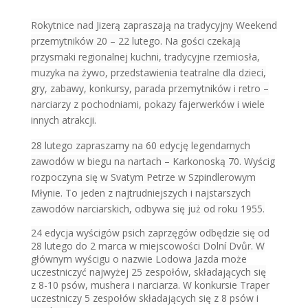
Rokytnice nad Jizerą zapraszają na tradycyjny Weekend
przemytników 20 – 22 lutego. Na gości czekają
przysmaki regionalnej kuchni, tradycyjne rzemiosła,
muzyka na żywo, przedstawienia teatralne dla dzieci,
gry, zabawy, konkursy, parada przemytników i retro –
narciarzy z pochodniami, pokazy fajerwerków i wiele
innych atrakcji.
28 lutego zapraszamy na 60 edycję legendarnych
zawodów w biegu na nartach – Karkonoską 70. Wyścig
rozpoczyna się w Svatym Petrze w Szpindlerowym
Młynie. To jeden z najtrudniejszych i najstarszych
zawodów narciarskich, odbywa się już od roku 1955.
24 edycja wyścigów psich zaprzęgów odbędzie się od
28 lutego do 2 marca w miejscowości Dolní Dvůr. W
głównym wyścigu o nazwie Lodowa Jazda może
uczestniczyć najwyżej 25 zespołów, składających się
z 8-10 psów, mushera i narciarza. W konkursie Traper
uczestniczy 5 zespołów składających się z 8 psów i