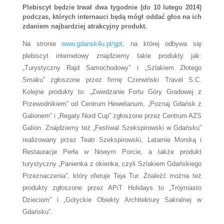
Plebiscyt będzie trwał dwa tygodnie (do 10 lutego 2014)
podczas, których internauci będą mógł oddać głos na ich
zdaniem najbardziej atrakcyjny produkt.
Na stronie
www.gdansk4u.pl/gpt
, na której odbywa się
plebiscyt internetowy znajdziemy takie produkty jak:
„Turystyczny Rajd Samochodowy” i „Szlakiem Złotego
Smaku” zgłoszone przez firmę Czerwiński Travel S.C.
Kolejne produkty to: „Zwiedzanie Fortu Góry Gradowej z
Przewodnikiem” od Centrum Hewelianum, „Poznaj Gdańsk z
Galionem” i „Regaty Nord Cup” zgłoszone przez Centrum AZS
Galion. Znajdziemy też „Festiwal Szekspirowski w Gdańsku”
realizowany przez Teatr Szekspirowski, Latarnie Morską i
Restauracje Perła w Nowym Porcie, a także produkt
turystyczny „Panienka z okienka, czyli Szlakiem Gdańskiego
Przeznaczenia”, który oferuje Teja Tur. Znaleźć można też
produkty zgłoszone przez APiT Holidays to „Trójmiasto
Dzieciom” i „Gotyckie Obiekty Architektury Sakralnej w
Gdańsku”.