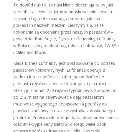
To dowód nas to, że nasi klienci doceniają to, w jaki
sposób stale inwestujemy w udoskonalanie serwisu –
zarówno tego oferowanego na ziemi, jak i na
pokładach naszych maszyn. Cieszymy się, że te
dokonania są doceniane przez naszych pasażerów –
powiedział Bart Buyse, Dyrektor Generalny Lufthansy
w Polsce, który odebrał nagrody dla Lufthansy, SWISSa
i Miles and More.
Klasa Biznes Lufthansy jest dostosowana do potrzeb
pasażerów korporacyjnych. Lufthansa operuje z
siedmiu lotnisk w Polsce, oferując od dwóch do
piętnastu rejsów dziennie z każdego z tych miast
oferując z ponad 250 rejsów tygodniowo. Połączenia
do 212 miast na całym świecie dają pasażerom
możliwość wygodnego dopasowania podróży do
planów biznesowych oraz korzystania z doskonałego
produktu. Przewoźnik oferuje dobrą dostępność miejsc
oraz atrakcyjne ceny biletów, dlatego wiele osób
wybiera podróż Lufthansą do Delhi, Bangkoku,