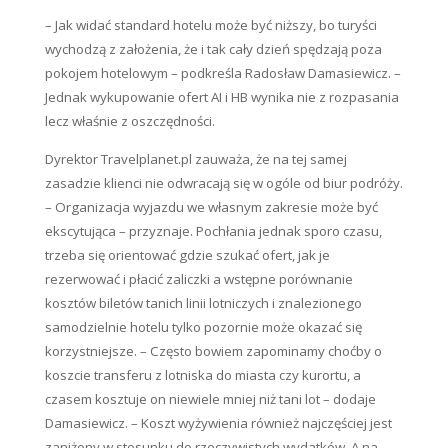
– Jak widać standard hotelu może być niższy, bo turyści
wychodzą z założenia, że i tak cały dzień spędzają poza
pokojem hotelowym – podkreśla Radosław Damasiewicz. –
Jednak wykupowanie ofert AI i HB wynika nie z rozpasania
lecz właśnie z oszczędności.
Dyrektor Travelplanet.pl zauważa, że na tej samej
zasadzie klienci nie odwracają się w ogóle od biur podróży.
– Organizacja wyjazdu we własnym zakresie może być
ekscytująca – przyznaje. Pochłania jednak sporo czasu,
trzeba się orientować gdzie szukać ofert, jak je
rezerwować i płacić zaliczki a wstępne porównanie
kosztów biletów tanich linii lotniczych i znalezionego
samodzielnie hotelu tylko pozornie może okazać się
korzystniejsze. – Często bowiem zapominamy choćby o
koszcie transferu z lotniska do miasta czy kurortu, a
czasem kosztuje on niewiele mniej niż tani lot – dodaje
Damasiewicz. – Koszt wyżywienia również najczęściej jest
zaniżony w stosunku do rzeczywistych wydatków. A na