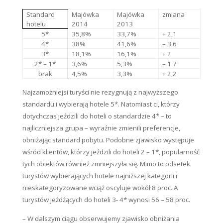
Standard
Majówka
Majówka
zmiana
hotelu
2014
2013
5*
35,8%
33,7%
+ 2,1
4*
38%
41,6%
– 3,6
3*
18,1%
16,1%
+ 2
2* – 1*
3,6%
5,3%
– 1.7
brak
4,5%
3,3%
+ 2,2
Najzamożniejsi turyści nie rezygnują z najwyższego
standardu i wybierają hotele 5*. Natomiast ci, którzy
dotychczas jeździli do hoteli o standardzie 4* – to
najliczniejsza grupa – wyraźnie zmienili preferencje,
obniżając standard pobytu. Podobne zjawisko występuje
wśród klientów, którzy jeździli do hoteli 2 – 1*, popularność
tych obiektów również zmniejszyła się. Mimo to odsetek
turystów wybierających hotele najniższej kategorii i
nieskategoryzowane wciąż oscyluje wokół 8 proc. A
turystów jeżdżących do hoteli 3- 4* wynosi 56 – 58 proc.
– W dalszym ciągu obserwujemy zjawisko obniżania