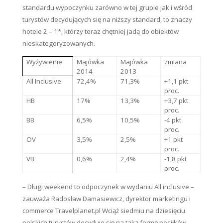
standardu wypoczynku zarówno w tej grupie jak i wśród
turystów decydujących się na niższy standard, to znaczy
hotele 2 – 1*, którzy teraz chętniej jadą do obiektów
nieskategoryzowanych.
Wyżywienie
Majówka
Majówka
zmiana
2014
2013
All Inclusive
72,4%
71,3%
+1,1 pkt
proc.
HB
17%
13,3%
+3,7 pkt
proc.
BB
6,5%
10,5%
-4 pkt
proc.
OV
3,5%
2,5%
+1 pkt
proc.
VB
0,6%
2,4%
-1,8 pkt
proc.
– Długi weekend to odpoczynek w wydaniu All inclusive –
zauważa Radosław Damasiewicz, dyrektor marketingu i
commerce Travelplanet.pl Wciąż siedmiu na dziesięciu
polskich turystów decyduje się na taką formę posiłków.