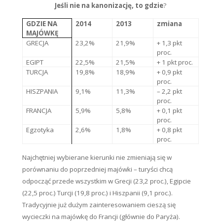
Jeśli nie na kanonizację, to gdzie
?
GDZIE NA
2014
2013
zmiana
MAJÓWKĘ
GRECJA
23,2%
21,9%
+ 1,3 pkt
proc.
EGIPT
22,5%
21,5%
+ 1 pkt proc.
TURCJA
19,8%
18,9%
+ 0,9 pkt
proc.
HISZPANIA
9,1%
11,3%
– 2,2 pkt
proc.
FRANCJA
5,9%
5,8%
+ 0,1 pkt
proc.
Egzotyka
2,6%
1,8%
+ 0,8 pkt
proc.
Najchętniej wybierane kierunki nie zmieniają się w
porównaniu do poprzedniej majówki – turyści chcą
odpocząć przede wszystkim w Grecji (23,2 proc.), Egipcie
(22,5 proc.) Turcji (19,8 proc.) i Hiszpanii (9,1 proc.).
Tradycyjnie już dużym zainteresowaniem cieszą się
wycieczki na majówkę do Francji (głównie do Paryża).