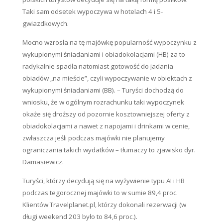
Taki sam odsetek wypoczywa w hotelach 4 i 5-
gwiazdkowych.
Mocno wzrosła na tę majówkę popularność wypoczynku z
wykupionymi śniadaniami i obiadokolacjami (HB) za to
radykalnie spadła natomiast gotowość do jadania
obiadów „na mieście”, czyli wypoczywanie w obiektach z
wykupionymi śniadaniami (BB). – Turyści dochodzą do
wniosku, że w ogólnym rozrachunku taki wypoczynek
okaże się droższy od pozornie kosztowniejszej oferty z
obiadokolacjami a nawet z napojami i drinkami w cenie,
zwłaszcza jeśli podczas majówki nie planujemy
ograniczania takich wydatków – tłumaczy to zjawisko dyr.
Damasiewicz.
Turyści, którzy decydują się na wyżywienie typu AI i HB
podczas tegorocznej majówki to w sumie 89,4 proc.
Klientów Travelplanet.pl, którzy dokonali rezerwacji (w
długi weekend 203 było to 84,6 proc.).