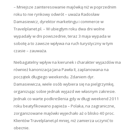
– Mniejsze zainteresowanie majówką niż w poprzednim
roku to nie rynkowy odwrót – uważa Radosław
Damasiewicz, dyrektor marketingu i commerce w
Travelplanet.pl. – W ubiegłym roku dwa dni wolne
wypadały w dni powszednie, teraz 3 maja wypada w
sobotę a to zawsze wpływa na ruch turystyczny w tym
czasie – zauważa.
Niebagatelny wpływ na kierunek i charakter wyjazdów ma
również kanonizacja Jana Pawła II, zaplanowana na
początek długiego weekendu. Zdaniem dyr.
Damasiewicza, wiele osób wybiera się na pielgrzymkę,
organizując sobie jednak wyjazd we własnym zakresie.
Jednak co warte podkreślenia gdy w długi weekend 2011
roku beatyfikowano papieża – Polaka, na zagraniczne,
zorganizowane majówki wyjechało aż o blisko 40 proc.
Klientów Travelplanet.pl mniej, niż zamierza uczynić to
obecnie.