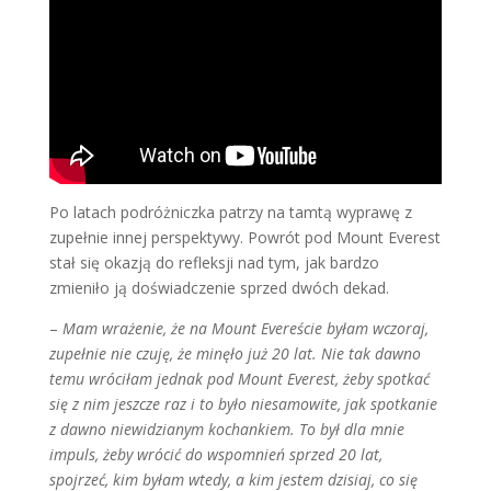
Po latach podróżniczka patrzy na tamtą wyprawę z
zupełnie innej perspektywy. Powrót pod Mount Everest
stał się okazją do refleksji nad tym, jak bardzo
zmieniło ją doświadczenie sprzed dwóch dekad.
–
Mam wrażenie, że na Mount Evereście byłam wczoraj,
zupełnie nie czuję, że minęło już 20 lat. Nie tak dawno
temu wróciłam jednak pod Mount Everest, żeby spotkać
się z nim jeszcze raz i to było niesamowite, jak spotkanie
z dawno niewidzianym kochankiem. To był dla mnie
impuls, żeby wrócić do wspomnień sprzed 20 lat,
spojrzeć, kim byłam wtedy, a kim jestem dzisiaj, co się