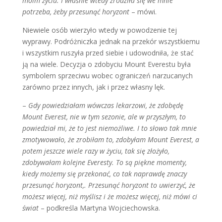
moim życiu. I właśnie wtedy zrodziła się we mnie
potrzeba, żeby przesunąć horyzont
– mówi.
Niewiele osób wierzyło wtedy w powodzenie tej
wyprawy. Podróżniczka jednak na przekór wszystkiemu
i wszystkim ruszyła przed siebie i udowodniła, że stać
ją na wiele. Decyzja o zdobyciu Mount Everestu była
symbolem sprzeciwu wobec ograniczeń narzucanych
zarówno przez innych, jak i przez własny lęk.
–
Gdy powiedziałam wówczas lekarzowi, że zdobędę
Mount Everest, nie w tym sezonie, ale w przyszłym, to
powiedział mi, że to jest niemożliwe. I to słowo tak mnie
zmotywowało, że zrobiłam to, zdobyłam Mount Everest, a
potem jeszcze wiele razy w życiu, tak się złożyło,
zdobywałam kolejne Everesty. To są piękne momenty,
kiedy możemy się przekonać, co tak naprawdę znaczy
przesunąć horyzont,. Przesunąć horyzont to uwierzyć, że
możesz więcej, niż myślisz i że możesz więcej, niż mówi ci
świat
– podkreśla Martyna Wojciechowska.