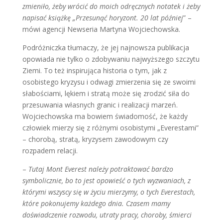
zmieniło, żeby wrócić do moich odręcznych notatek i żeby
napisać książkę „Przesunąć horyzont. 20 lat później
” –
mówi agencji Newseria Martyna Wojciechowska.
Podróżniczka tłumaczy, że jej najnowsza publikacja
opowiada nie tylko o zdobywaniu najwyższego szczytu
Ziemi. To też inspirująca historia o tym, jak z
osobistego kryzysu i odwagi zmierzenia się ze swoimi
słabościami, lękiem i stratą może się zrodzić siła do
przesuwania własnych granic i realizacji marzeń.
Wojciechowska ma bowiem świadomość, że każdy
człowiek mierzy się z różnymi osobistymi „Everestami”
– chorobą, stratą, kryzysem zawodowym czy
rozpadem relacji.
–
Tutaj Mont Everest należy potraktować bardzo
symbolicznie, bo to jest opowieść o tych wyzwaniach, z
którymi wszyscy się w życiu mierzymy, o tych Everestach,
które pokonujemy każdego dnia. Czasem mamy
doświadczenie rozwodu, utraty pracy, choroby, śmierci