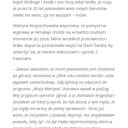
kogoś bliskiego i każdy z nas toczy jakąś walkę. Ja czuję,
że przez te 20 lat pokonałam wiele innych Everestów,
nawet nie wiem, czy nie wyższych
– mówi.
Martyna Wojciechowska wspomina, że pomysł na
wyprawę w Himalaje zrodził się w bardzo trudnym
momencie jej życia. Mimo wszelkich przeciwności i
braku wsparcia postanowiła wejść na Dach Świata, by
zmierzyć się ze swoimi słabościami i uporać z
traumami.
–
Zawsze uważałam, że moim powołaniem jest chodzenie
po górach, natomiast w 2004 roku miałam bardzo ciężki
wypadek samochodowy. Gdy byliśmy na zdjęciach do
programu „Misja Martyna”, kierowca wpadł w poślizg.
Mój przyjaciel operator zginął, a ja złamałam kręgosłup i
dostałam od lekarzy wyrok, bo tak dzisiaj o tym myślę, że
już nigdy nie wrócę do pełnej sprawności. Teraz już
wiem, że cierpiałam z powodu depresji, nie znajdowałam
powodu, żeby żyć i to był chyba najmroczniejszy okres w