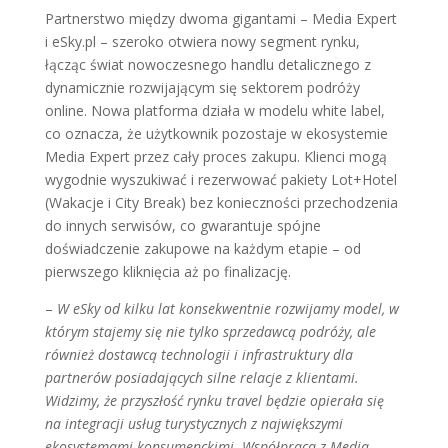
Partnerstwo między dwoma gigantami – Media Expert
i eSky.pl – szeroko otwiera nowy segment rynku,
łącząc świat nowoczesnego handlu detalicznego z
dynamicznie rozwijającym się sektorem podróży
online. Nowa platforma działa w modelu white label,
co oznacza, że użytkownik pozostaje w ekosystemie
Media Expert przez cały proces zakupu. Klienci mogą
wygodnie wyszukiwać i rezerwować pakiety Lot+Hotel
(Wakacje i City Break) bez konieczności przechodzenia
do innych serwisów, co gwarantuje spójne
doświadczenie zakupowe na każdym etapie – od
pierwszego kliknięcia aż po finalizację.
–
W eSky od kilku lat konsekwentnie rozwijamy model, w
którym stajemy się nie tylko sprzedawcą podróży, ale
również dostawcą technologii i infrastruktury dla
partnerów posiadających silne relacje z klientami.
Widzimy, że przyszłość rynku travel będzie opierała się
na integracji usług turystycznych z największymi
ekosystemami konsumenckimi. Współpraca z Media