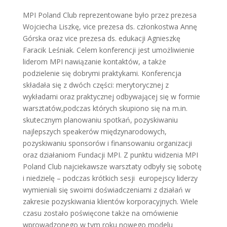
MPI Poland Club reprezentowane było przez prezesa
Wojciecha Liszkę, vice prezesa ds. członkostwa Annę
Górska oraz vice prezesa ds. edukacji Agnieszkę
Faracik Leśniak. Celem konferencji jest umożliwienie
liderom MPI nawiązanie kontaktów, a także
podzielenie się dobrymi praktykami. Konferencja
składała się z dwóch części: merytorycznej z
wykładami oraz praktycznej odbywającej się w formie
warsztatów,podczas których skupiono się na m.in.
skutecznym planowaniu spotkań, pozyskiwaniu
najlepszych speakerów międzynarodowych,
pozyskiwaniu sponsorów i finansowaniu organizacji
oraz działaniom Fundacji MPI. Z punktu widzenia MPI
Poland Club najciekawsze warsztaty odbyły się sobotę
i niedzielę – podczas krótkich sesji europejscy liderzy
wymieniali się swoimi doświadczeniami z działań w
zakresie pozyskiwania klientów korporacyjnych. Wiele
czasu zostało poświęcone także na omówienie
wprowadzonego w tym roku nowego modelu