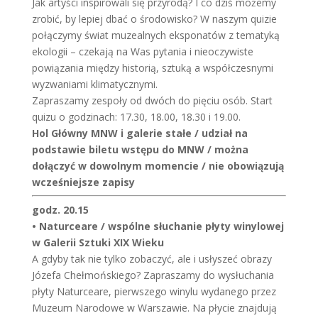
Jak artyści inspirowali się przyrodą? I co dziś możemy
zrobić, by lepiej dbać o środowisko? W naszym quizie
połączymy świat muzealnych eksponatów z tematyką
ekologii – czekają na Was pytania i nieoczywiste
powiązania między historią, sztuką a współczesnymi
wyzwaniami klimatycznymi.
Zapraszamy zespoły od dwóch do pięciu osób. Start
quizu o godzinach: 17.30, 18.00, 18.30 i 19.00.
Hol Główny MNW i galerie stałe / udział na
podstawie biletu wstępu do MNW / można
dołączyć w dowolnym momencie / nie obowiązują
wcześniejsze zapisy
godz. 20.15
• Naturceare / wspólne słuchanie płyty winylowej
w Galerii Sztuki XIX Wieku
A gdyby tak nie tylko zobaczyć, ale i usłyszeć obrazy
Józefa Chełmońskiego? Zapraszamy do wysłuchania
płyty Naturceare, pierwszego winylu wydanego przez
Muzeum Narodowe w Warszawie. Na płycie znajdują