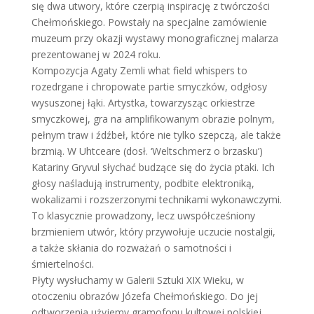
się dwa utwory, które czerpią inspirację z twórczości
Chełmońskiego. Powstały na specjalne zamówienie
muzeum przy okazji wystawy monograficznej malarza
prezentowanej w 2024 roku.
Kompozycja Agaty Zemli what field whispers to
rozedrgane i chropowate partie smyczków, odgłosy
wysuszonej łąki. Artystka, towarzysząc orkiestrze
smyczkowej, gra na amplifikowanym obrazie polnym,
pełnym traw i źdźbeł, które nie tylko szepczą, ale także
brzmią. W Uhtceare (dosł. ‘Weltschmerz o brzasku’)
Katariny Gryvul słychać budzące się do życia ptaki. Ich
głosy naśladują instrumenty, podbite elektroniką,
wokalizami i rozszerzonymi technikami wykonawczymi.
To klasycznie prowadzony, lecz uwspółcześniony
brzmieniem utwór, który przywołuje uczucie nostalgii,
a także skłania do rozważań o samotności i
śmiertelności.
Płyty wysłuchamy w Galerii Sztuki XIX Wieku, w
otoczeniu obrazów Józefa Chełmońskiego. Do jej
odtworzenia użyjemy gramofonu kultowej polskiej