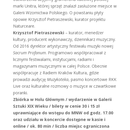
marki Unitra, której sprzęt znalazł zasłużone miejsce w
Galerii Wzornictwa Polskiego. O powstaniu płyty
opowie Krzysztof Pietraszewski, kurator projektu
Naturceare.
Krzysztof Pietraszewski
– kurator, menedżer
kultury, producent wykonawczy, dziennikarz muzyczny.
Od 2016 dyrektor artystyczny festiwalu muzyki nowej
Sacrum Profanum
. Programowo współpracował z
licznymi festiwalami, instytucjami, radiami i
magazynami muzycznymi w całej Polsce. Obecnie
współpracuje z Radiem Kraków Kultura, gdzie
prowadzi audycję
Muzykoteka
, pasmo koncertowe RKK
Live oraz kulturalne rozmowy o muzyce w czwartkowe
poranki.
Zbiórka w Holu Głównym / wydarzenie w Galerii
Sztuki XIX Wieku / bilety w cenie 30 i 15 zł
uprawniające do wstępu do MNW od godz. 17.00
oraz udziału w koncercie dostępne w kasie i
online / ok. 80 min / liczba miejsc ograniczona