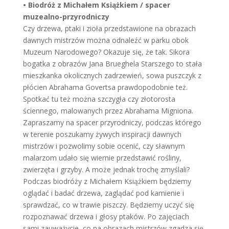
• Biodróż z Michałem Książkiem / spacer
muzealno-przyrodniczy
Czy drzewa, ptaki i zioła przedstawione na obrazach
dawnych mistrzów można odnaleźć w parku obok
Muzeum Narodowego? Okazuje się, że tak. Sikora
bogatka z obrazów Jana Brueghela Starszego to stała
mieszkanka okolicznych zadrzewień, sowa puszczyk z
płócien Abrahama Govertsa prawdopodobnie też.
Spotkać tu też można szczygła czy złotorosta
ściennego, malowanych przez Abrahama Migniona.
Zapraszamy na spacer przyrodniczy, podczas którego
w terenie poszukamy żywych inspiracji dawnych
mistrzów i pozwolimy sobie ocenić, czy sławnym
malarzom udało się wiernie przedstawić rośliny,
zwierzęta i grzyby. A może jednak trochę zmyślali?
Podczas biodróży z Michałem Książkiem będziemy
oglądać i badać drzewa, zaglądać pod kamienie i
sprawdzać, co w trawie piszczy. Będziemy uczyć się
rozpoznawać drzewa i głosy ptaków. Po zajęciach
sami zauważycie, co na obrazach mistrzów zgadza się