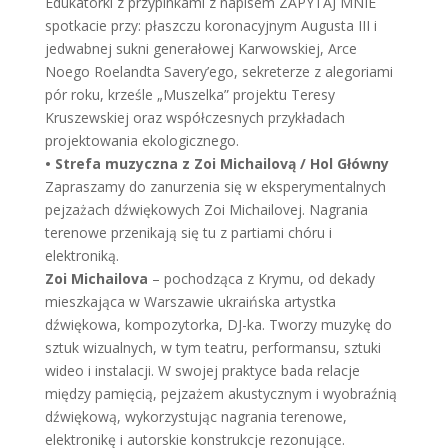
Edukatorki z przypinkami z napisem ZAPYTAJ MNIE
spotkacie przy: płaszczu koronacyjnym Augusta III i
jedwabnej sukni generałowej Karwowskiej, Arce
Noego Roelandta Savery’ego, sekreterze z alegoriami
pór roku, krześle „Muszelka” projektu Teresy
Kruszewskiej oraz współczesnych przykładach
projektowania ekologicznego.
• Strefa muzyczna z Zoi Michailovą / Hol Główny
Zapraszamy do zanurzenia się w eksperymentalnych
pejzażach dźwiękowych Zoi Michailovej. Nagrania
terenowe przenikają się tu z partiami chóru i
elektroniką.
Zoi Michailova
– pochodząca z Krymu, od dekady
mieszkająca w Warszawie ukraińska artystka
dźwiękowa, kompozytorka, DJ-ka. Tworzy muzykę do
sztuk wizualnych, w tym teatru, performansu, sztuki
wideo i instalacji. W swojej praktyce bada relacje
między pamięcią, pejzażem akustycznym i wyobraźnią
dźwiękową, wykorzystując nagrania terenowe,
elektronikę i autorskie konstrukcje rezonujące.