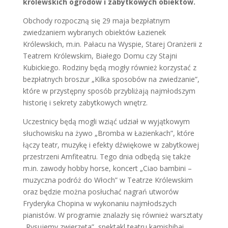
królewskich ogrodów i zabytkowych obiektów.
Obchody rozpoczną się 29 maja bezpłatnym
zwiedzaniem wybranych obiektów Łazienek
Królewskich, m.in. Pałacu na Wyspie, Starej Oranżerii z
Teatrem Królewskim, Białego Domu czy Stajni
Kubickiego. Rodziny będą mogły również korzystać z
bezpłatnych broszur „Kilka sposobów na zwiedzanie”,
które w przystępny sposób przybliżają najmłodszym
historię i sekrety zabytkowych wnętrz.
Uczestnicy będą mogli wziąć udział w wyjątkowym
słuchowisku na żywo „Bromba w Łazienkach”, które
łączy teatr, muzykę i efekty dźwiękowe w zabytkowej
przestrzeni Amfiteatru. Tego dnia odbędą się także
m.in. zawody hobby horse, koncert „Ciao bambini –
muzyczna podróż do Włoch” w Teatrze Królewskim
oraz będzie można posłuchać nagrań utworów
Fryderyka Chopina w wykonaniu najmłodszych
pianistów. W programie znalazły się również warsztaty
„Rysujemy zwierzęta”, spektakl teatru kamishibai