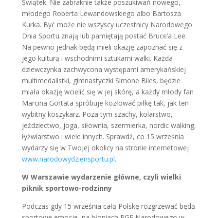
Świątek. Nie zabraknie także poszukiwań nowego,
młodego Roberta Lewandowskiego albo Bartosza
Kurka. Być może nie wszyscy uczestnicy Narodowego
Dnia Sportu znają lub pamiętają postać Bruce’a Lee.
Na pewno jednak będą mieli okazję zapoznać się z
jego kulturą i wschodnimi sztukami walki. Każda
dziewczynka zachwycona występami amerykańskiej
multimedalistki, gimnastyczki Simone Biles, będzie
miała okazję wcielić się w jej skórę, a każdy młody fan
Marcina Gortata spróbuje kozłować piłkę tak, jak ten
wybitny koszykarz. Poza tym szachy, kolarstwo,
jeździectwo, joga, siłownia, szermierka, nordic walking,
łyżwiarstwo i wiele innych. Sprawdź, co 15 września
wydarzy się w Twojej okolicy na stronie internetowej
www.narodowydziensportu.pl
.
W Warszawie wydarzenie główne, czyli wielki
piknik sportowo-rodzinny
Podczas gdy 15 września całą Polskę rozgrzewać będą
sportowe emocje, na błoniach PGE Narodowego w