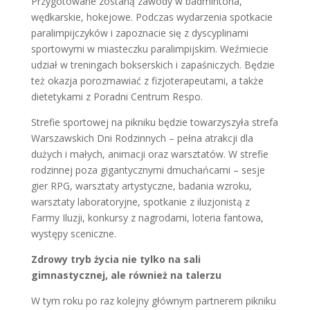
Przygotowane zostaną zawody w badmintona,
wędkarskie, hokejowe. Podczas wydarzenia spotkacie
paralimpijczyków i zapoznacie się z dyscyplinami
sportowymi w miasteczku paralimpijskim. Weźmiecie
udział w treningach bokserskich i zapaśniczych. Będzie
też okazja porozmawiać z fizjoterapeutami, a także
dietetykami z Poradni Centrum Respo.
Strefie sportowej na pikniku będzie towarzyszyła strefa
Warszawskich Dni Rodzinnych – pełna atrakcji dla
dużych i małych, animacji oraz warsztatów. W strefie
rodzinnej poza gigantycznymi dmuchańcami – sesje
gier RPG, warsztaty artystyczne, badania wzroku,
warsztaty laboratoryjne, spotkanie z iluzjonistą z
Farmy Iluzji, konkursy z nagrodami, loteria fantowa,
występy sceniczne.
Zdrowy tryb życia nie tylko na sali
gimnastycznej, ale również na talerzu
W tym roku po raz kolejny głównym partnerem pikniku