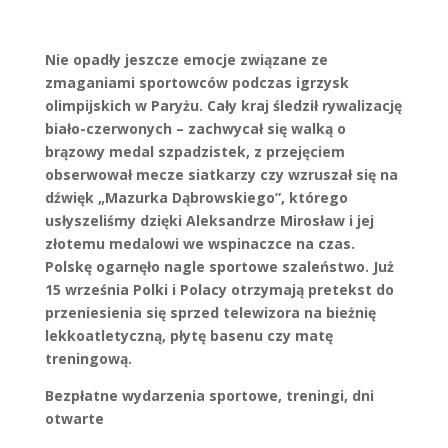
Nie opadły jeszcze emocje związane ze
zmaganiami sportowców podczas igrzysk
olimpijskich w Paryżu. Cały kraj śledził rywalizację
biało-czerwonych – zachwycał się walką o
brązowy medal szpadzistek, z przejęciem
obserwował mecze siatkarzy czy wzruszał się na
dźwięk „Mazurka Dąbrowskiego”, którego
usłyszeliśmy dzięki Aleksandrze Mirosław i jej
złotemu medalowi we wspinaczce na czas.
Polskę ogarnęło nagle sportowe szaleństwo. Już
15 września Polki i Polacy otrzymają pretekst do
przeniesienia się sprzed telewizora na bieżnię
lekkoatletyczną, płytę basenu czy matę
treningową.
Bezpłatne wydarzenia sportowe, treningi, dni
otwarte