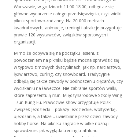
Warszawie, w godzinach 11:00-18:00, odbędzie się
główne wydarzenie całego przedsięwzięcia, czyli wielki
piknik sportowo-rodzinny. Na 20 000 metrach
kwadratowych, animacje, treningi i atrakcje przygotuje
prawie 120 wystawców, związków sportowych i
organizacji.
Mimo że odbywa się na początku jesieni, z
powodzeniem na pikniku będzie można sprawdzić się
w typowo zimowych dyscyplinach, jak np. narciarstwo,
łyżwiarstwo, curling, czy snowboard. Tradycyjnie
odbędą się także zawody w podnoszeniu ciężarów, czy
wyciskaniu na ławeczce. Nie zabranie sportów walki,
które zaprezentują m.in. Międzynarodowe Szkoły Wing
Tsun Kung Fu. Prawdziwe show przygotuje Polski
Związek Jeździecki – pokazy jeździeckie, woltyżerkę,
ujeżdżanie, a także… uwielbiane przez dzieci zawody
hobby horse. Na pikniku zagracie w piłkę nożną i
sprawdzicie, jak wygląda trening triathlonu.