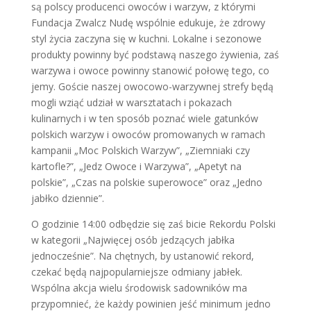
są polscy producenci owoców i warzyw, z którymi
Fundacja Zwalcz Nudę wspólnie edukuje, że zdrowy
styl życia zaczyna się w kuchni. Lokalne i sezonowe
produkty powinny być podstawą naszego żywienia, zaś
warzywa i owoce powinny stanowić połowę tego, co
jemy. Goście naszej owocowo-warzywnej strefy będą
mogli wziąć udział w warsztatach i pokazach
kulinarnych i w ten sposób poznać wiele gatunków
polskich warzyw i owoców promowanych w ramach
kampanii „Moc Polskich Warzyw”, „Ziemniaki czy
kartofle?”, „Jedz Owoce i Warzywa”, „Apetyt na
polskie”, „Czas na polskie superowoce” oraz „Jedno
jabłko dziennie”.
O godzinie 14:00 odbędzie się zaś bicie Rekordu Polski
w kategorii „Najwięcej osób jedzących jabłka
jednocześnie”. Na chętnych, by ustanowić rekord,
czekać będą najpopularniejsze odmiany jabłek.
Wspólna akcja wielu środowisk sadowników ma
przypomnieć, że każdy powinien jeść minimum jedno