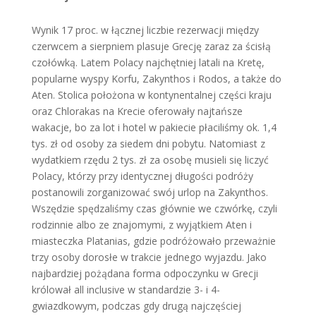
Wynik 17 proc. w łącznej liczbie rezerwacji między
czerwcem a sierpniem plasuje Grecję zaraz za ścisłą
czołówką. Latem Polacy najchętniej latali na Kretę,
popularne wyspy Korfu, Zakynthos i Rodos, a także do
Aten. Stolica położona w kontynentalnej części kraju
oraz Chlorakas na Krecie oferowały najtańsze
wakacje, bo za lot i hotel w pakiecie płaciliśmy ok. 1,4
tys. zł od osoby za siedem dni pobytu. Natomiast z
wydatkiem rzędu 2 tys. zł za osobę musieli się liczyć
Polacy, którzy przy identycznej długości podróży
postanowili zorganizować swój urlop na Zakynthos.
Wszędzie spędzaliśmy czas głównie we czwórkę, czyli
rodzinnie albo ze znajomymi, z wyjątkiem Aten i
miasteczka Platanias, gdzie podróżowało przeważnie
trzy osoby dorosłe w trakcie jednego wyjazdu. Jako
najbardziej pożądana forma odpoczynku w Grecji
królował all inclusive w standardzie 3- i 4-
gwiazdkowym, podczas gdy drugą najczęściej