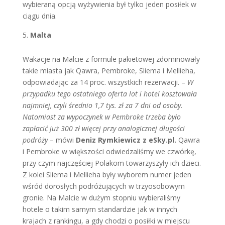
wybieraną opcją wyżywienia był tylko jeden posiłek w
ciągu dnia.
Malta
Wakacje na Malcie z formule pakietowej zdominowały
takie miasta jak Qawra, Pembroke, Sliema i Mellieha,
odpowiadając za 14 proc. wszystkich rezerwacji. –
W
przypadku tego ostatniego oferta lot i hotel kosztowała
najmniej, czyli średnio 1,7 tys. zł za 7 dni od osoby.
Natomiast za wypoczynek w Pembroke trzeba było
zapłacić już 300 zł więcej przy analogicznej długości
podróży
– mówi
Deniz Rymkiewicz z eSky.pl.
Qawra
i Pembroke w większości odwiedzaliśmy we czwórkę,
przy czym najczęściej Polakom towarzyszyły ich dzieci.
Z kolei Sliema i Mellieha były wyborem numer jeden
wśród dorosłych podróżujących w trzyosobowym
gronie. Na Malcie w dużym stopniu wybieraliśmy
hotele o takim samym standardzie jak w innych
krajach z rankingu, a gdy chodzi o posiłki w miejscu