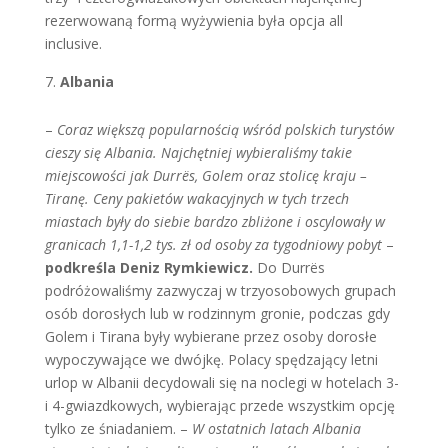
rezerwowaną formą wyżywienia była opcja all
inclusive.
Albania
–
Coraz większą popularnością wśród polskich turystów
cieszy się Albania. Najchętniej wybieraliśmy takie
miejscowości jak Durrës, Golem oraz stolicę kraju –
Tiranę. Ceny pakietów wakacyjnych w tych trzech
miastach były do siebie bardzo zbliżone i oscylowały w
granicach 1,1-1,2 tys. zł od osoby za tygodniowy pobyt
–
podkreśla Deniz Rymkiewicz.
Do Durrës
podróżowaliśmy zazwyczaj w trzyosobowych grupach
osób dorosłych lub w rodzinnym gronie, podczas gdy
Golem i Tirana były wybierane przez osoby dorosłe
wypoczywające we dwójkę. Polacy spędzający letni
urlop w Albanii decydowali się na noclegi w hotelach 3-
i 4-gwiazdkowych, wybierając przede wszystkim opcję
tylko ze śniadaniem. –
W ostatnich latach Albania