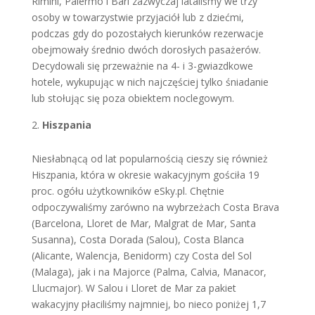
Rimini, Palermo i Bari zazwyczaj lataliśmy we trzy
osoby w towarzystwie przyjaciół lub z dziećmi,
podczas gdy do pozostałych kierunków rezerwacje
obejmowały średnio dwóch dorosłych pasażerów.
Decydowali się przeważnie na 4- i 3-gwiazdkowe
hotele, wykupując w nich najczęściej tylko śniadanie
lub stołując się poza obiektem noclegowym.
Hiszpania
Niesłabnącą od lat popularnością cieszy się również
Hiszpania, która w okresie wakacyjnym gościła 19
proc. ogółu użytkowników eSky.pl. Chętnie
odpoczywaliśmy zarówno na wybrzeżach Costa Brava
(Barcelona, Lloret de Mar, Malgrat de Mar, Santa
Susanna), Costa Dorada (Salou), Costa Blanca
(Alicante, Walencja, Benidorm) czy Costa del Sol
(Malaga), jak i na Majorce (Palma, Calvia, Manacor,
Llucmajor). W Salou i Lloret de Mar za pakiet
wakacyjny płaciliśmy najmniej, bo nieco poniżej 1,7