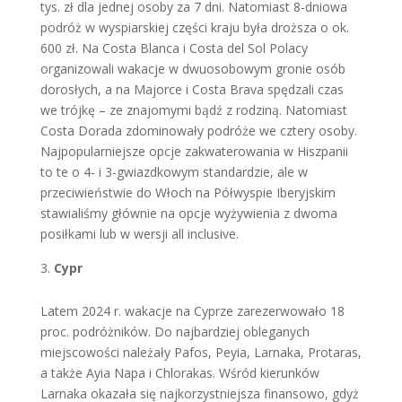
tys. zł dla jednej osoby za 7 dni. Natomiast 8-dniowa
podróż w wyspiarskiej części kraju była droższa o ok.
600 zł. Na Costa Blanca i Costa del Sol Polacy
organizowali wakacje w dwuosobowym gronie osób
dorosłych, a na Majorce i Costa Brava spędzali czas
we trójkę – ze znajomymi bądź z rodziną. Natomiast
Costa Dorada zdominowały podróże we cztery osoby.
Najpopularniejsze opcje zakwaterowania w Hiszpanii
to te o 4- i 3-gwiazdkowym standardzie, ale w
przeciwieństwie do Włoch na Półwyspie Iberyjskim
stawialiśmy głównie na opcje wyżywienia z dwoma
posiłkami lub w wersji all inclusive.
Cypr
Latem 2024 r. wakacje na Cyprze zarezerwowało 18
proc. podróżników. Do najbardziej obleganych
miejscowości należały Pafos, Peyia, Larnaka, Protaras,
a także Ayia Napa i Chlorakas. Wśród kierunków
Larnaka okazała się najkorzystniejsza finansowo, gdyż