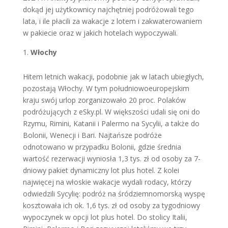
dokąd jej użytkownicy najchętniej podróżowali tego
lata, i ile płacili za wakacje z lotem i zakwaterowaniem
w pakiecie oraz w jakich hotelach wypoczywali.
Włochy
Hitem letnich wakacji, podobnie jak w latach ubiegłych,
pozostają Włochy. W tym południowoeuropejskim
kraju swój urlop zorganizowało 20 proc. Polaków
podróżujących z eSky.pl. W większości udali się oni do
Rzymu, Rimini, Katanii i Palermo na Sycylii, a także do
Bolonii, Wenecji i Bari. Najtańsze podróże
odnotowano w przypadku Bolonii, gdzie średnia
wartość rezerwacji wyniosła 1,3 tys. zł od osoby za 7-
dniowy pakiet dynamiczny lot plus hotel. Z kolei
najwięcej na włoskie wakacje wydali rodacy, którzy
odwiedzili Sycylię: podróż na śródziemnomorską wyspę
kosztowała ich ok. 1,6 tys. zł od osoby za tygodniowy
wypoczynek w opcji lot plus hotel. Do stolicy Italii,