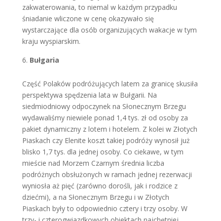
zakwaterowania, to niemal w każdym przypadku
śniadanie wliczone w cenę okazywało się
wystarczające dla osób organizujących wakacje w tym
kraju wyspiarskim.
Bułgaria
Część Polaków podróżujących latem za granicę skusiła
perspektywa spędzenia lata w Bułgarii. Na
siedmiodniowy odpoczynek na Słonecznym Brzegu
wydawaliśmy niewiele ponad 1,4 tys. zł od osoby za
pakiet dynamiczny z lotem i hotelem. Z kolei w Złotych
Piaskach czy Elenite koszt takiej podróży wynosił już
blisko 1,7 tys. dla jednej osoby. Co ciekawe, w tym
mieście nad Morzem Czarnym średnia liczba
podróżnych obsłużonych w ramach jednej rezerwacji
wyniosła aż pięć (zarówno dorośli, jak i rodzice z
dziećmi), a na Słonecznym Brzegu i w Złotych
Piaskach były to odpowiednio cztery i trzy osoby. W
trzy- i czterogwiazdkowych obiektach najchętniej