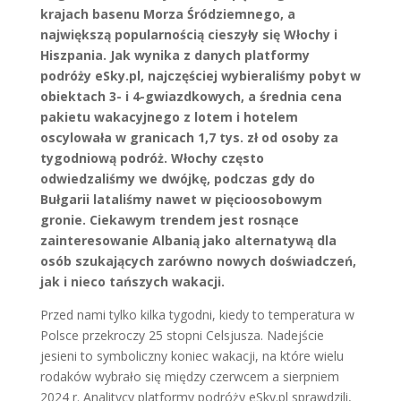
krajach basenu Morza Śródziemnego, a
największą popularnością cieszyły się Włochy i
Hiszpania. Jak wynika z danych platformy
podróży eSky.pl, najczęściej wybieraliśmy pobyt w
obiektach 3- i 4-gwiazdkowych, a średnia cena
pakietu wakacyjnego z lotem i hotelem
oscylowała w granicach 1,7 tys. zł od osoby za
tygodniową podróż. Włochy często
odwiedzaliśmy we dwójkę, podczas gdy do
Bułgarii lataliśmy nawet w pięcioosobowym
gronie. Ciekawym trendem jest rosnące
zainteresowanie Albanią jako alternatywą dla
osób szukających zarówno nowych doświadczeń,
jak i nieco tańszych wakacji.
Przed nami tylko kilka tygodni, kiedy to temperatura w
Polsce przekroczy 25 stopni Celsjusza. Nadejście
jesieni to symboliczny koniec wakacji, na które wielu
rodaków wybrało się między czerwcem a sierpniem
2024 r. Analitycy platformy podróży eSky.pl sprawdzili,