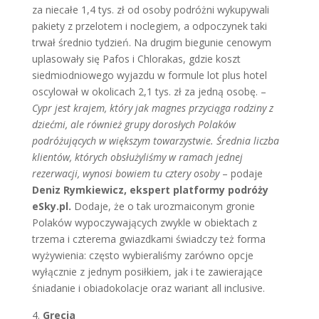
za niecałe 1,4 tys. zł od osoby podróżni wykupywali
pakiety z przelotem i noclegiem, a odpoczynek taki
trwał średnio tydzień. Na drugim biegunie cenowym
uplasowały się Pafos i Chlorakas, gdzie koszt
siedmiodniowego wyjazdu w formule lot plus hotel
oscylował w okolicach 2,1 tys. zł za jedną osobę. –
Cypr jest krajem, który jak magnes przyciąga rodziny z
dziećmi, ale również grupy dorosłych Polaków
podróżujących w większym towarzystwie. Średnia liczba
klientów, których obsłużyliśmy w ramach jednej
rezerwacji, wynosi bowiem tu cztery osoby
– podaje
Deniz Rymkiewicz, ekspert platformy podróży
eSky.pl.
Dodaje, że o tak urozmaiconym gronie
Polaków wypoczywających zwykle w obiektach z
trzema i czterema gwiazdkami świadczy też forma
wyżywienia: często wybieraliśmy zarówno opcje
wyłącznie z jednym posiłkiem, jak i te zawierające
śniadanie i obiadokolacje oraz wariant all inclusive.
Grecja