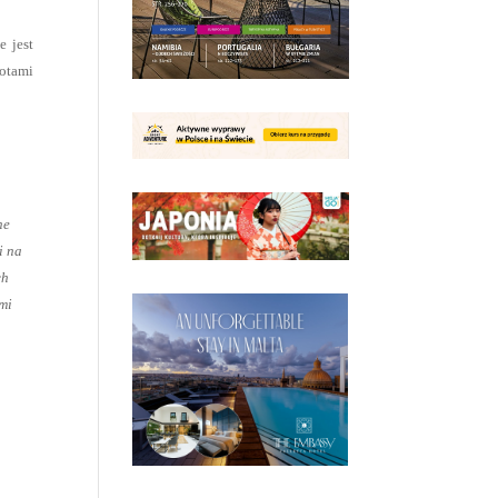
e jest
lotami
ne
i na
ch
ami