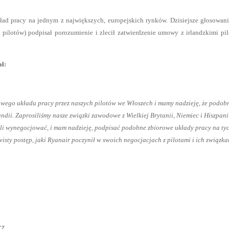
ad pracy na jednym z największych, europejskich rynków. Dzisiejsze głosowani
pilotów) podpisał porozumienie i zlecił zatwierdzenie umowy z irlandzkimi pi
ał:
rowego układu pracy przez naszych pilotów we Włoszech i mamy nadzieję, że podob
ndii. Zaprosiliśmy nasze związki zawodowe z Wielkiej Brytanii, Niemiec i Hiszpani
i wynegocjować, i mam nadzieję, podpisać podobne zbiorowe układy pracy na ty
sty postęp, jaki Ryanair poczynił w swoich negocjacjach z pilotami i ich związk
z.