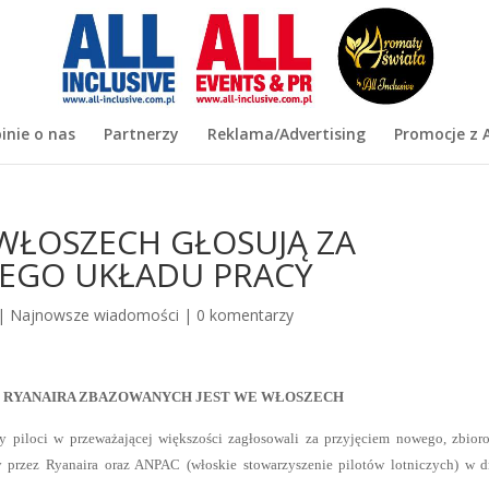
inie o nas
Partnerzy
Reklama/Advertising
Promocje z A
 WŁOSZECH GŁOSUJĄ ZA
WEGO UKŁADU PRACY
|
Najnowsze wiadomości
|
0 komentarzy
W RYANAIRA ZBAZOWANYCH JEST WE WŁOSZECH
scy piloci w przeważającej większości zagłosowali za przyjęciem nowego, zbio
y przez Ryanaira oraz ANPAC (włoskie stowarzyszenie pilotów lotniczych) w d