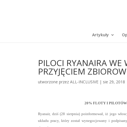
Artykuły
Op
PILOCI RYANAIRA WE
PRZYJĘCIEM ZBIORO
utworzone przez
ALL-INCLUSIVE
|
sie 29, 2018
20% FLOTY I PILOTÓ
Ryanair, dziś (28 sierpnia) poinformował, iż jego wło
układu pracy, który został wynegocjowany i podpisan