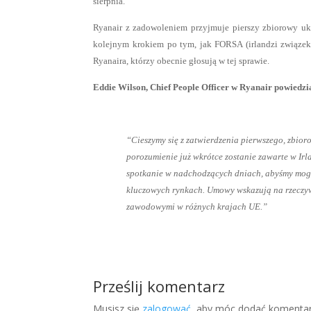
sierpnia.
Ryanair z zadowoleniem przyjmuje pierszy zbiorowy ukł
kolejnym krokiem po tym, jak FORSA (irlandzi związek 
Ryanaira, którzy obecnie głosują w tej sprawie.
Eddie Wilson, Chief People Officer w Ryanair powiedzi
“Cieszymy się z zatwierdzenia pierwszego, zbio
porozumienie już wkrótce zostanie zawarte w Irla
spotkanie w nadchodzących dniach, abyśmy mogl
kluczowych rynkach. Umowy wskazują na rzeczywi
zawodowymi w różnych krajach UE.”
Prześlij komentarz
Musisz się
zalogować
, aby móc dodać komentar