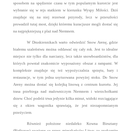
sposobem na spędzenie czasu w tym popularnym kurorcie jest
wybranie się w rejs statkiem w kierunku Wyspy Miłości. Dziś
znajduje się na niej rezerwat przyrody, lecz w przeszłości
prowadził tutaj most, dzięki któremu kuracjusze mogli dostać się
na najpiękniejszą z plaż nad Niemnem.
W Druskiennikach warto odwiedzić Snow Arenę, gdzie
białemu szaleństwu można oddawać się cały rok. Jest to idealne
miejsce nie tylko dla narciarzy, lecz także snowboardzistów, dla
których powstał znakomicie wyposażony obszar z rampami. W
kompleksie znajduje się też wypożyczalnia sprzętu, bary i
restauracje, w tym jedna usytuowana powyżej stoku. Do Snow
Areny można dostać się kolejką linową z centrum kurortu. Jej
trasa przebiega nad malowniczym Niemnem i wierzchołkami
drzew. Choć podróż trwa jedynie kilka minut, widoki rozciągające
się z okien wagonika sprawiają, że jest niezapomnianym
przeżyciem.
Również położone niedaleko Kowna Birsztany
(Birštonas) uważane są przez mieszkańców Litwy za znakomite