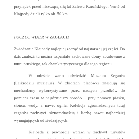
przylądek przed niszczącą siłą fal Zalewu Kurońskiego. Ventė od
Kłajpedy dzieli tylko ok. 50 km.
POCZUĆ WIATR W ŻAGLACH
Zwiedzanie Kłajpedy najlepiej zacząć od najstarszej jej części. Do
dziś znaleźć tu można wspaniale zachowane domy zbudowane z
muru pruskiego, tak charakterystycznego dla tego regionu.
W mieście warto odwiedzić Muzeum Zegarów
(Laikrodžių muziejus). W zbiorach placówki znajdują się
mechanizmy wykorzystywane przez naszych przodków do
pomiaru czasu w najróżniejszy sposób – przy pomocy piasku,
słońca, wody, a nawet ognia. Kolekcja zgromadzonych tutaj
zegarów zachwyci różnorodnością i liczbą nawet najbardziej
wymagających odwiedzających.
Kłajpeda z pewnością wprawi w zachwyt turystów