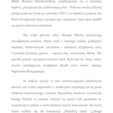
Matki Boskiej Ostrobramskiej, znajdującemu się w tutejszej
kaplicy, przypisuje się uzdrawiającą moc. Podczas swojej jedynej
pielgrzymki na Litwę we wrześniu 1993 r. to właśnie tu papież Jan
Paweł II odprawił mszę i spotkał się z wiernymi. Sam także modlił
się przed cudownym obrazem.
Nie tylko główne ulice Starego Miasta zachwycają
nieodpartym urokiem. Warto zejść z utartego szlaku, pobłądzić
wąskimi, brukowanymi uliczkami i odnaleźć wyjątkową ulicę
Literacką (Literatų gatvė) – artystyczną wizytówkę Wilna. Nie
sposób przejść obojętnie również obok Kościoła św. Anny, który
swoim urzekającym wyglądem skradł serce nawet samego
Napoleona Bonapartego.
W trakcie wizyty w tym zachwycającym barokowym
mieście nie wolno zapomnieć o atrakcjach znajdujących się poza
obrębem historycznego centrum. Republika Zarzecze na prawym
brzegu Wilejki to idealne miejsce na spacer lub spotkanie ze
znajomymi w jednej z wielu klimatycznych kawiarenek. Na lunch
warto wybrać się do restauracji „Paukščių takas” („Droga