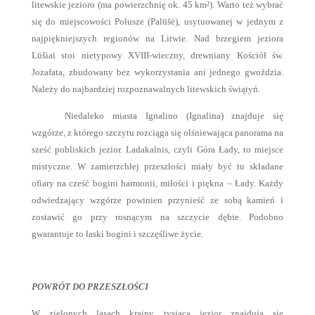
litewskie jezioro (ma powierzchnię ok. 45 km²). Warto też wybrać
się do miejscowości Połusze (Palūšė), usytuowanej w jednym z
najpiękniejszych regionów na Litwie. Nad brzegiem jeziora
Lūšiai stoi nietypowy XVIII-wieczny, drewniany Kościół św.
Jozafata, zbudowany bez wykorzystania ani jednego gwoździa.
Należy do najbardziej rozpoznawalnych litewskich świątyń.
Niedaleko miasta Ignalino (Ignalina) znajduje się
wzgórze, z którego szczytu rozciąga się olśniewająca panorama na
sześć pobliskich jezior. Ladakalnis, czyli Góra Łady, to miejsce
mistyczne. W zamierzchłej przeszłości miały być tu składane
ofiary na cześć bogini harmonii, miłości i piękna – Łady. Każdy
odwiedzający wzgórze powinien przynieść ze sobą kamień i
zostawić go przy rosnącym na szczycie dębie. Podobno
gwarantuje to łaski bogini i szczęśliwe życie.
POWRÓT DO PRZESZŁOŚCI
W zielonych lasach krainy tysiąca jezior znajdują się