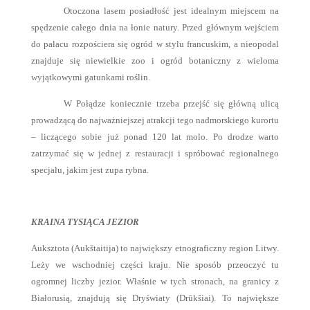
Otoczona lasem posiadłość jest idealnym miejscem na
spędzenie całego dnia na łonie natury. Przed głównym wejściem
do pałacu rozpościera się ogród w stylu francuskim, a nieopodal
znajduje się niewielkie zoo i ogród botaniczny z wieloma
wyjątkowymi gatunkami roślin.
W Połądze koniecznie trzeba przejść się główną ulicą
prowadzącą do najważniejszej atrakcji tego nadmorskiego kurortu
– liczącego sobie już ponad 120 lat molo. Po drodze warto
zatrzymać się w jednej z restauracji i spróbować regionalnego
specjału, jakim jest zupa rybna.
KRAINA TYSIĄCA JEZIOR
Auksztota (Aukštaitija) to największy etnograficzny region Litwy.
Leży we wschodniej części kraju. Nie sposób przeoczyć tu
ogromnej liczby jezior. Właśnie w tych stronach, na granicy z
Białorusią, znajdują się Dryświaty (Drūkšiai). To największe