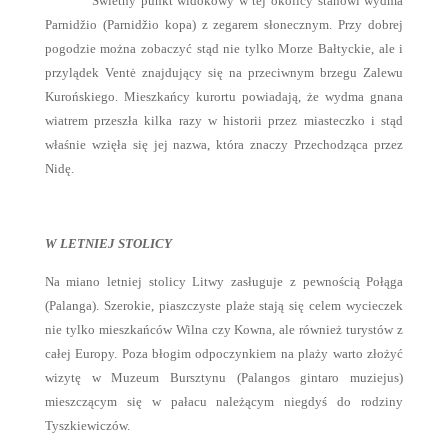
Świetny punkt widokowy w tej okolicy stanowi wydma
Parnidžio (Parnidžio kopa) z zegarem słonecznym. Przy dobrej
pogodzie można zobaczyć stąd nie tylko Morze Bałtyckie, ale i
przylądek Ventė znajdujący się na przeciwnym brzegu Zalewu
Kurońskiego. Mieszkańcy kurortu powiadają, że wydma gnana
wiatrem przeszła kilka razy w historii przez miasteczko i stąd
właśnie wzięła się jej nazwa, która znaczy Przechodząca przez
Nidę.
W LETNIEJ STOLICY
Na miano letniej stolicy Litwy zasługuje z pewnością Połąga
(Palanga). Szerokie, piaszczyste plaże stają się celem wycieczek
nie tylko mieszkańców Wilna czy Kowna, ale również turystów z
całej Europy. Poza błogim odpoczynkiem na plaży warto złożyć
wizytę w Muzeum Bursztynu (Palangos gintaro muziejus)
mieszczącym się w pałacu należącym niegdyś do rodziny
Tyszkiewiczów.