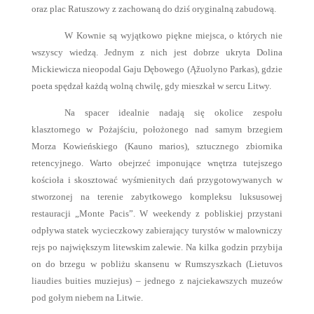
oraz plac Ratuszowy z zachowaną do dziś oryginalną zabudową.
W Kownie są wyjątkowo piękne miejsca, o których nie
wszyscy wiedzą. Jednym z nich jest dobrze ukryta Dolina
Mickiewicza nieopodal Gaju Dębowego
(Ąžuolyno Parkas)
, gdzie
poeta spędzał każdą wolną chwilę, gdy mieszkał w sercu Litwy.
Na spacer idealnie nadają się okolice zespołu
klasztornego w Pożajściu, położonego nad samym brzegiem
Morza Kowieńskiego (Kauno marios), sztucznego zbiornika
retencyjnego. Warto obejrzeć imponujące wnętrza tutejszego
kościoła i skosztować wyśmienitych dań przygotowywanych w
stworzonej na terenie zabytkowego kompleksu luksusowej
restauracji „Monte Pacis”. W weekendy z pobliskiej przystani
odpływa statek wycieczkowy zabierający turystów w malowniczy
rejs po największym litewskim zalewie. Na kilka godzin przybija
on do brzegu w pobliżu skansenu w Rumszyszkach (Lietuvos
liaudies buities muziejus) – jednego z najciekawszych muzeów
pod gołym niebem na Litwie.