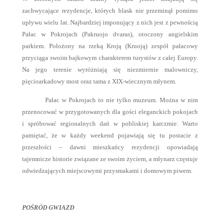
zachwycające rezydencje, których blask nie przeminął pomimo
upływu wielu lat. Najbardziej imponujący z nich jest z pewnością
Pałac w Pokrojach (Pakruojo dvaras), otoczony angielskim
parkiem. Położony na rzeką Kroją (Kruoją) zespół pałacowy
przyciąga swoim bajkowym charakterem turystów z całej Europy.
Na jego terenie wyróżniają się niezmiernie malowniczy,
pięcioarkadowy most oraz tama z XIX-wiecznym młynem.
Pałac w Pokrojach to nie tylko muzeum. Można w nim
przenocować w przygotowanych dla gości eleganckich pokojach
i spróbować regionalnych dań w pobliskiej karczmie. Warto
pamiętać, że w każdy weekend pojawiają się tu postacie z
przeszłości – dawni mieszkańcy rezydencji opowiadają
tajemnicze historie związane ze swoim życiem, a młynarz częstuje
odwiedzających miejscowymi przysmakami i domowym piwem.
POŚRÓD GWIAZD