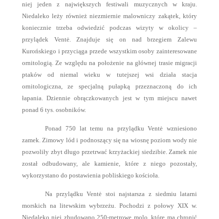
niej jeden z największych festiwali muzycznych w kraju.
Niedaleko leży również niezmiernie malowniczy zakątek, który
koniecznie trzeba odwiedzić podczas wizyty w okolicy –
przylądek Ventė. Znajduje się on nad brzegiem Zalewu
Kurońskiego i przyciąga przede wszystkim osoby zainteresowane
ornitologią. Ze względu na położenie na głównej trasie migracji
ptaków od niemal wieku w tutejszej wsi działa stacja
ornitologiczna, ze specjalną pułapką przeznaczoną do ich
łapania. Dziennie obrączkowanych jest w tym miejscu nawet
ponad 6 tys. osobników.
Ponad 750 lat temu na przylądku Ventė wzniesiono
zamek. Zimowy lód i podnoszący się na wiosnę poziom wody nie
pozwoliły zbyt długo przetrwać krzyżackiej siedzibie. Zamek nie
został odbudowany, ale kamienie, które z niego pozostały,
wykorzystano do postawienia pobliskiego kościoła.
Na przylądku Ventė stoi najstarsza z siedmiu latarni
morskich na litewskim wybrzeżu. Pochodzi z połowy XIX w.
Niedaleko niej zbudowano 250-metrowe molo, które ma chronić