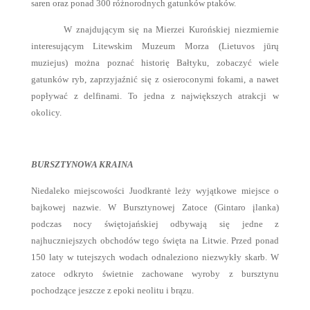
saren oraz ponad 300 różnorodnych gatunków ptaków.
W znajdującym się na Mierzei Kurońskiej niezmiernie
interesującym Litewskim Muzeum Morza (Lietuvos jūrų
muziejus) można poznać historię Bałtyku, zobaczyć wiele
gatunków ryb, zaprzyjaźnić się z osieroconymi fokami, a nawet
popływać z delfinami. To jedna z największych atrakcji w
okolicy.
BURSZTYNOWA KRAINA
Niedaleko miejscowości Juodkrantė leży wyjątkowe miejsce o
bajkowej nazwie. W Bursztynowej Zatoce (Gintaro įlanka)
podczas nocy świętojańskiej odbywają się jedne z
najhuczniejszych obchodów tego święta na Litwie. Przed ponad
150 laty w tutejszych wodach odnaleziono niezwykły skarb. W
zatoce odkryto świetnie zachowane wyroby z bursztynu
pochodzące jeszcze z epoki neolitu i brązu.