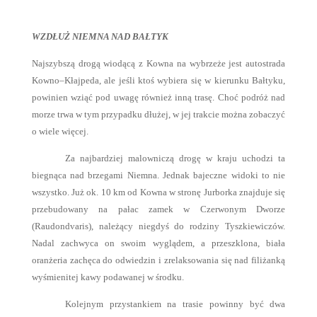
WZDŁUŻ NIEMNA NAD BAŁTYK
Najszybszą drogą wiodącą z Kowna na wybrzeże jest autostrada
Kowno–Kłajpeda, ale jeśli ktoś wybiera się w kierunku Bałtyku,
powinien wziąć pod uwagę również inną trasę. Choć podróż nad
morze trwa w tym przypadku dłużej, w jej trakcie można zobaczyć
o wiele więcej.
Za najbardziej malowniczą drogę w kraju uchodzi ta
biegnąca nad brzegami Niemna. Jednak bajeczne widoki to nie
wszystko. Już ok. 10 km od Kowna w stronę Jurborka znajduje się
przebudowany na pałac zamek w Czerwonym Dworze
(Raudondvaris), należący niegdyś do rodziny Tyszkiewiczów.
Nadal zachwyca on swoim wyglądem, a przeszklona, biała
oranżeria zachęca do odwiedzin i zrelaksowania się nad filiżanką
wyśmienitej kawy podawanej w środku.
Kolejnym przystankiem na trasie powinny być dwa