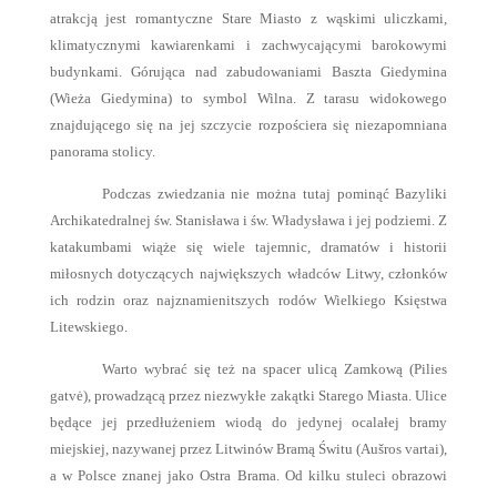
atrakcją jest romantyczne Stare Miasto z wąskimi uliczkami,
klimatycznymi kawiarenkami i zachwycającymi barokowymi
budynkami. Górująca nad zabudowaniami Baszta Giedymina
(Wieża Giedymina) to symbol Wilna. Z tarasu widokowego
znajdującego się na jej szczycie rozpościera się niezapomniana
panorama stolicy.
Podczas zwiedzania nie można tutaj pominąć Bazyliki
Archikatedralnej św. Stanisława i św. Władysława i jej podziemi. Z
katakumbami wiąże się wiele tajemnic, dramatów i historii
miłosnych dotyczących największych władców Litwy, członków
ich rodzin oraz najznamienitszych rodów Wielkiego Księstwa
Litewskiego.
Warto wybrać się też na spacer ulicą Zamkową (Pilies
gatvė), prowadzącą przez niezwykłe zakątki Starego Miasta. Ulice
będące jej przedłużeniem wiodą do jedynej ocalałej bramy
miejskiej, nazywanej przez Litwinów Bramą Świtu (Aušros vartai),
a w Polsce znanej jako Ostra Brama. Od kilku stuleci obrazowi