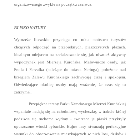
organizowanego zwykle na początku czerwca.
BLISKO NATURY
Wybrzeże litewskie przyciąga co roku mnóstwo turystów
chcących odpocząć na przepięknych, piaszczystych plażach.
Idealnym miejscem na zrelaksowanie się, jak również aktywny
wypoczynek jest Mierzeja Kurońska. Malownicze osady, jak
Preila i Pervalka (należące do miasta Neringa), położone nad
brzegiem Zalewu Kurońskiego zachwycają ciszą i spokojem.
Odwiedzające okolicę osoby mają wrażenie, że czas się tu
zatrzymał.
Przepiękne tereny Parku Narodowego Mierzei Kurońskiej
wspaniale nadają się na całodniową wycieczkę, w trakcie której
podziwia się ruchome wydmy – tworzące je piaski przykryły
opuszczone wioski rybackie. Bujne lasy stwarzają perfekcyjne
warunki do obserwowania mieszkających w nich łosi, dzików i