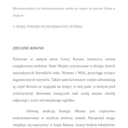
Most prowadzący do średniowiecznego zamku na wyspie na jeziorze Galwe w
Trokach
© TRAKŲ TURIZMO IR INFORMACIJOS CENTRAS
ZIELONE KOWNO
Położone w samym sercu Litwy Kowno zachwyca swoim
wyjątkowym urokiem. Stare Miasto, usytuowane u zbiegu dwóch
największych litewskich rzek, Niemna i Wilii, przyciąga tysiące
zagranicznych turystów. Także sami kownianie często odwiedzają
tę część Kowna ze względu na leżący w niej park, w którym pod
rozłożystymi drzewami rosnącymi nad wodą można chwilę
odpocząć i uciec od miejskiego zgiełku.
Główną atrakcją Starego Miasta jest częściowo
zrekonstruowany w zeszłym stuleciu zamek. Nieopodal niego
znajduje się najwyższy w kraju Ratusz, zwany białym łabędziem,