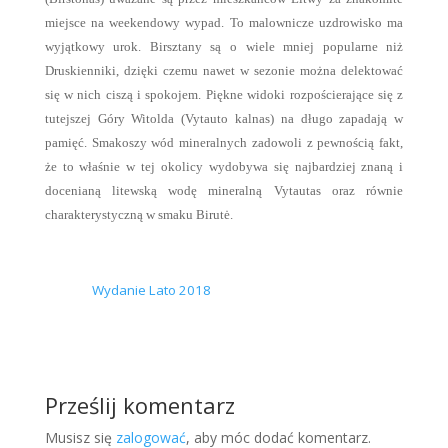
miejsce na weekendowy wypad. To malownicze uzdrowisko ma
wyjątkowy urok. Birsztany są o wiele mniej popularne niż
Druskienniki, dzięki czemu nawet w sezonie można delektować
się w nich ciszą i spokojem. Piękne widoki rozpościerające się z
tutejszej Góry Witolda (Vytauto kalnas) na długo zapadają w
pamięć. Smakoszy wód mineralnych zadowoli z pewnością fakt,
że to właśnie w tej okolicy wydobywa się najbardziej znaną i
docenianą litewską wodę mineralną Vytautas oraz równie
charakterystyczną w smaku Birutė.
Wydanie Lato 2018
Prześlij komentarz
Musisz się
zalogować
, aby móc dodać komentarz.