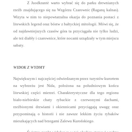
Z Juodkrantė warto wybrać się do parku drewnianych
rzeźb znajdującego się na Wzgórzu Czarownic (Raganų kalnas).
Wizyta w nim to niepowtarzalna okazja do poznania postaci z
litewskich legend oraz bóstw z bałtyckiej mitologii. Mówi się, że
od najdawniejszych czasów góra ta przyciągała nie tylko ludzi,
ale też diabły i czarownice, które nocami urządzały w tym miejscu
sabaty.
WIDOK Z WYDMY
Największym i najczęściej odwiedzanym przez turystów kurortem
na wybrzeżu jest Nida, położona na południowym końcu
litewskiej części mierzei. Charakterystyczne dla tego regionu
biało-niebieskie chaty rybackie z czerwonymi dachami,
rzeźbionymi drzwiami i okiennicami przyciągają uwagę oraz
przypominają o historii i nie zawsze lekkim życiu rybaków
mieszkających nad brzegami Zalewu Kurońskiego.