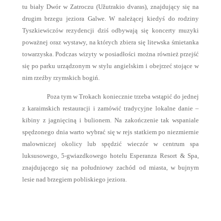
tu biały Dwór w Zatroczu (Užutrakio dvaras), znajdujący się na
drugim brzegu jeziora Galwe. W należącej kiedyś do rodziny
Tyszkiewiczów rezydencji dziś odbywają się koncerty muzyki
poważnej oraz wystawy, na których zbiera się litewska śmietanka
towarzyska. Podczas wizyty w posiadłości można również przejść
się po parku urządzonym w stylu angielskim i obejrzeć stojące w
nim rzeźby rzymskich bogiń.
Poza tym w Trokach koniecznie trzeba wstąpić do jednej
z karaimskich restauracji i zamówić tradycyjne lokalne danie –
kibiny z jagnięciną i bulionem. Na zakończenie tak wspaniale
spędzonego dnia warto wybrać się w rejs statkiem po niezmiernie
malowniczej okolicy lub spędzić wieczór w centrum spa
luksusowego, 5-gwiazdkowego hotelu Esperanza Resort & Spa,
znajdującego się na południowy zachód od miasta, w bujnym
lesie nad brzegiem pobliskiego jeziora.