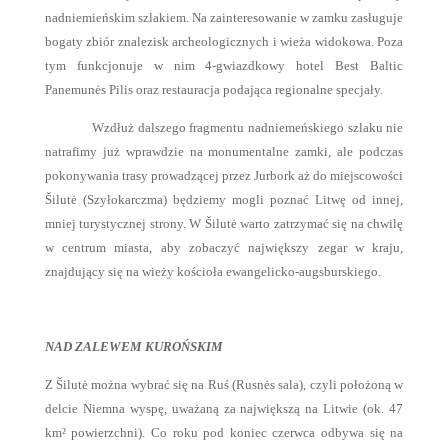
nadniemieńskim szlakiem. Na zainteresowanie w zamku zasługuje
bogaty zbiór znalezisk archeologicznych i wieża widokowa. Poza
tym funkcjonuje w nim 4-gwiazdkowy hotel Best Baltic
Panemunės Pilis oraz restauracja podająca regionalne specjały.
Wzdłuż dalszego fragmentu nadniemeńskiego szlaku nie
natrafimy już wprawdzie na monumentalne zamki, ale podczas
pokonywania trasy prowadzącej przez Jurbork aż do miejscowości
Šilutė (Szyłokarczma) będziemy mogli poznać Litwę od innej,
mniej turystycznej strony. W Šilutė warto zatrzymać się na chwilę
w centrum miasta, aby zobaczyć największy zegar w kraju,
znajdujący się na wieży kościoła ewangelicko-augsburskiego.
NAD ZALEWEM KUROŃSKIM
Z Šilutė można wybrać się na Ruś (Rusnės sala), czyli położoną w
delcie Niemna wyspę, uważaną za największą na Litwie (ok. 47
km² powierzchni). Co roku pod koniec czerwca odbywa się na