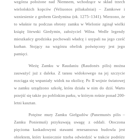
wzgórza położone nad Niemnem, wchodzące w skład trzech
wielońskich kopców (Veliuonos piliakalniai) – Zamkowe i
wzniesienie z grobem Giedymina (ok. 1275–1341). Wierzono, że
to właśnie tu podczas obrony zamku w Wielonie zginął wielki
książę litewski Giedymin, założyciel Wilna. Wedle legendy
mieszkańcy grodziska pochowali władcę i usypali na jego cześć
kurhan. Stojący na wzgórzu obelisk poświęcony jest jego
pamięci.
Wieżę Zamku w Raudaniu (Raudonės pilis) można
zauważyć już z daleka. Z tarasu widokowego na jej szczycie
rozciąga się wspaniały widok na okolicę. Po II wojnie światowej
w zamku urządzono szkołę, która działa w nim do dziś. Warto
przejść się także po pobliskim parku, w którym rośnie ponad 200-
letni kasztan.
Potężne mury Zamku Giełgudów (Panemunės pilis –
Zamku Poniemuń) przykuwają uwagę z oddali. Otoczona
pięcioma kaskadowymi stawami renesansowa budowla jest
obiektem, który koniecznie trzeba odwiedzić w trakcie podróży