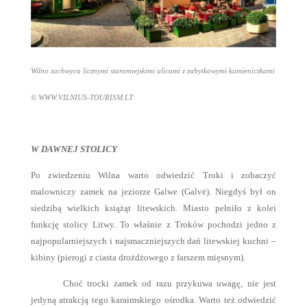
Wilno zachwyca licznymi staromiejskimi ulicami z zabytkowymi kamieniczkami
©
WWW.VILNIUS-TOURISM.LT
W DAWNEJ STOLICY
Po zwiedzeniu Wilna warto odwiedzić Troki i zobaczyć
malowniczy zamek na jeziorze Galwe (Galvė). Niegdyś był on
siedzibą wielkich książąt litewskich. Miasto pełniło z kolei
funkcję stolicy Litwy. To właśnie z Troków pochodzi jedno z
najpopularniejszych i najsmaczniejszych dań litewskiej kuchni –
kibiny (pierogi z ciasta drożdżowego z farszem mięsnym).
Choć trocki zamek od razu przykuwa uwagę, nie jest
jedyną atrakcją tego karaimskiego ośrodka. Warto też odwiedzić