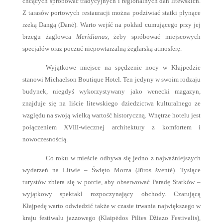
chcących spróbować tradycyjnych i regionalnych dań litewskich.
Z tarasów portowych restauracji można podziwiać statki płynące
rzeką Dangą (Danė). Warto wejść na pokład cumującego przy jej
brzegu żaglowca
Meridianas
, żeby spróbować miejscowych
specjałów oraz poczuć niepowtarzalną żeglarską atmosferę.
Wyjątkowe miejsce na spędzenie nocy w Kłajpedzie
stanowi Michaelson Boutique Hotel. Ten jedyny w swoim rodzaju
budynek, niegdyś wykorzystywany jako wenecki magazyn,
znajduje się na liście litewskiego dziedzictwa kulturalnego ze
względu na swoją wielką wartość historyczną. Wnętrze hotelu jest
połączeniem XVIII-wiecznej architektury z komfortem i
nowoczesnością.
Co roku w mieście odbywa się jedno z najważniejszych
wydarzeń na Litwie – Święto Morza (Jūros šventė). Tysiące
turystów zbiera się w porcie, aby obserwować Paradę Statków –
wyjątkowy spektakl rozpoczynający obchody. Czarującą
Kłajpedę warto odwiedzić także w czasie trwania największego w
kraju festiwalu jazzowego (Klaipėdos Pilies Džiazo Festivalis),