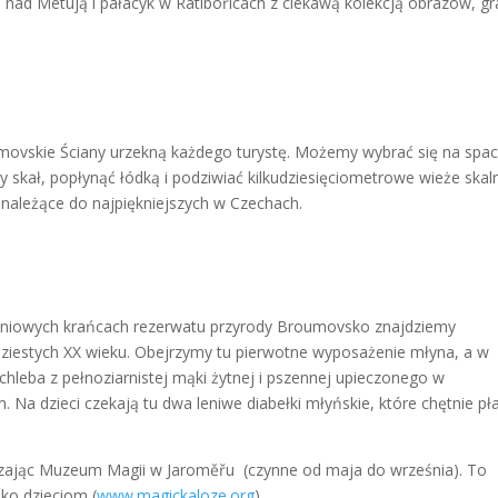
ad Metują i pałacyk w Ratibořicach z ciekawą kolekcją obrazów, gra
movskie Ściany urzekną każdego turystę. Możemy wybrać się na spac
 skał, popłynąć łódką i podziwiać kilkudziesięciometrowe wieże skal
 należące do najpiękniejszych w Czechach.
udniowych krańcach rezerwatu przyrody Broumovsko znajdziemy
dziestych XX wieku. Obejrzymy tu pierwotne wyposażenie młyna, a w
leba z pełnoziarnistej mąki żytnej i pszennej upieczonego w
a dzieci czekają tu dwa leniwe diabełki młyńskie, które chętnie pł
iedzając Muzeum Magii w Jaroměřu (czynne od maja do września). To
lko dzieciom (
www.magickaloze.org
).