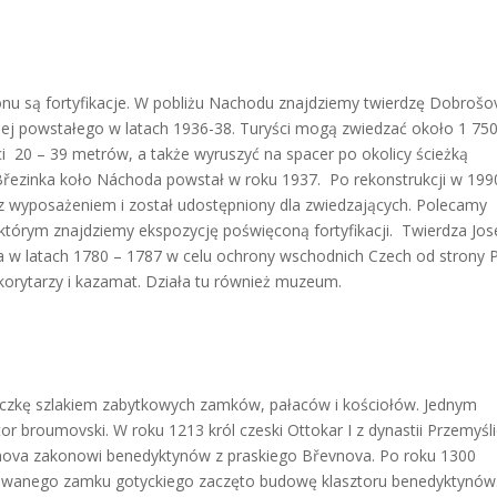
ionu są fortyfikacje. W pobliżu Nachodu znajdziemy twierdzę Dobrošo
iej powstałego w latach 1936-38. Turyści mogą zwiedzać około 1 75
i 20 – 39 metrów, a także wyruszyć na spacer po okolicy ścieżką
 Březinka koło Náchoda powstał w roku 1937. Po rekonstrukcji w 199
 z wyposażeniem i został udostępniony dla zwiedzających. Polecamy
którym znajdziemy ekspozycję poświęconą fortyfikacji. Twierdza Jos
w latach 1780 – 1787 w celu ochrony wschodnich Czech od strony P
orytarzy i kazamat. Działa tu również muzeum.
eczkę szlakiem zabytkowych zamków, pałaców i kościołów. Jednym
tor broumovski. W roku 1213 król czeski Ottokar I z dynastii Przemyś
mova zakonowi benedyktynów z praskiego Břevnova. Po roku 1300
kowanego zamku gotyckiego zaczęto budowę klasztoru benedyktynów