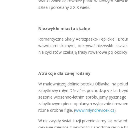
Warto zwiedzić również pałac w Nowym Mieście n
szkła i porcelany z XIX wieku.
Niezwykłe miasta skalne
Romantyczne Skały Adrszpasko-Teplickie i Brou
wąwozami skalnymi, odkrywać niezwykłe kształty
Na cyklistów czekają trasy rowerowe po okolicy
Atrakcje dla całej rodziny
W malowniczej dolinie potoku Olšavka, na poł
zabytkowy młyn Dřevíček pochodzący z lat trzy
sezonie wiosenno-letnim spróbujemy pysznego ch
zabytkowym piecu opalanym wyłącznie drewnem. N
różne drobne figle. (
www.mlyndrevicek.cz
).
W niezwykły świat iluzji przeniesiemy się odw
ciekawe miejsce z pewnością spodoba się nie ty