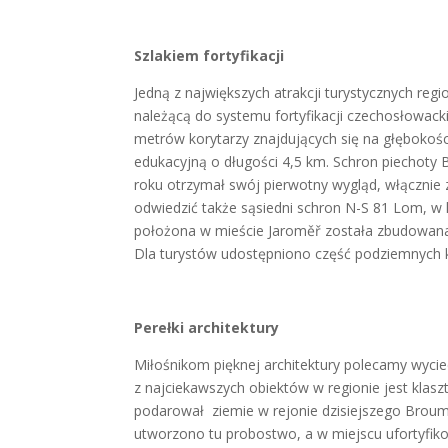
Szlakiem fortyfikacji
Jedną z największych atrakcji turystycznych reg
należącą do systemu fortyfikacji czechosłowack
metrów korytarzy znajdujących się na głębokośc
edukacyjną o długości 4,5 km. Schron piechoty
roku otrzymał swój pierwotny wygląd, włącznie
odwiedzić także sąsiedni schron N-S 81 Lom, w 
położona w mieście Jaroměř została zbudowana 
Dla turystów udostępniono część podziemnych k
Perełki architektury
Miłośnikom pięknej architektury polecamy wyci
z najciekawszych obiektów w regionie jest klasz
podarował ziemie w rejonie dzisiejszego Brou
utworzono tu probostwo, a w miejscu ufortyfi