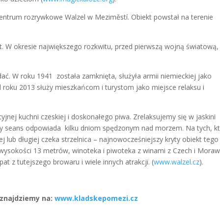
entrum rozrywkowe Walzel w Meziměstí. Obiekt powstał na terenie
lat. W okresie największego rozkwitu, przed pierwszą wojną światową,
ć. W roku 1941 została zamknięta, służyła armii niemieckiej jako
d roku 2013 służy mieszkańcom i turystom jako miejsce relaksu i
yjnej kuchni czeskiej i doskonałego piwa. Zrelaksujemy się w jaskini
owy seans odpowiada kilku dniom spędzonym nad morzem. Na tych, k
ej lub długiej czeka strzelnica – najnowocześniejszy kryty obiekt tego
wysokości 13 metrów, winoteka i piwoteka z winami z Czech i Moraw
 z tutejszego browaru i wiele innych atrakcji. (
www.walzel.cz
).
 znajdziemy na:
www.kladskepomezi.cz