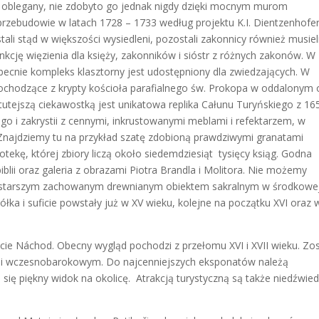
nie oblegany, nie zdobyto go jednak nigdy dzięki mocnym murom
rzebudowie w latach 1728 – 1733 według projektu K.I. Dientzenhofe
ali stąd w większości wysiedleni, pozostali zakonnicy również musiel
nkcję więzienia dla księży, zakonników i sióstr z różnych zakonów. W
cnie kompleks klasztorny jest udostępniony dla zwiedzających. W
chodzące z krypty kościoła parafialnego św. Prokopa w oddalonym 
tejszą ciekawostką jest unikatowa replika Całunu Turyńskiego z 16
ego i zakrystii z cennymi, inkrustowanymi meblami i refektarzem, w
. Znajdziemy tu na przykład szatę zdobioną prawdziwymi granatami
tekę, której zbiory liczą około siedemdziesiąt tysięcy ksiąg. Godna
iblii oraz galeria z obrazami Piotra Brandla i Molitora. Nie możemy
najstarszym zachowanym drewnianym obiektem sakralnym w środkowe
ółka i suficie powstały już w XV wieku, kolejne na początku XVI oraz 
ie Náchod. Obecny wygląd pochodzi z przełomu XVI i XVII wieku. Zos
i wczesnobarokowym. Do najcenniejszych eksponatów należą
 się piękny widok na okolicę. Atrakcją turystyczną są także niedźwied