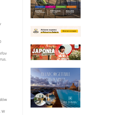
v
0
0
efov
rus.
lidów
. W