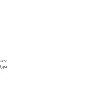
tórzy
 typu
 i