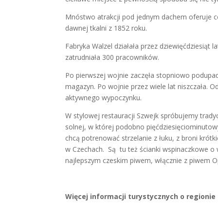
Mnóstwo atrakcji pod jednym dachem oferuje c
dawnej tkalni z 1852 roku.
Fabryka Walzel działała przez dziewięćdziesiąt 
zatrudniała 300 pracowników.
Po pierwszej wojnie zaczęła stopniowo podupada
magazyn. Po wojnie przez wiele lat niszczała. O
aktywnego wypoczynku.
W stylowej restauracji Szwejk spróbujemy tradyc
solnej, w której podobno pięćdziesięciominut
chcą potrenować strzelanie z łuku, z broni krótki
w Czechach. Są tu też ścianki wspinaczkowe o 
najlepszym czeskim piwem, włącznie z piwem Opat
Więcej informacji turystycznych o regionie