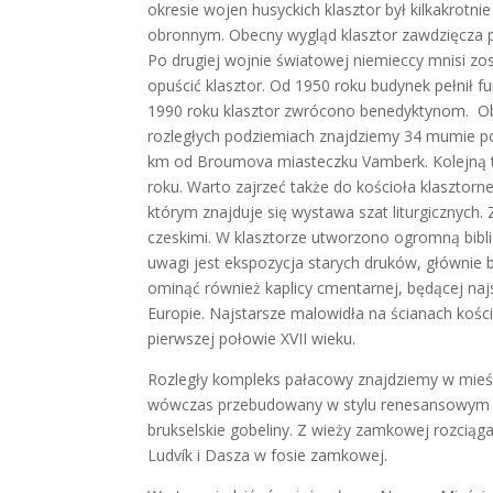
okresie wojen husyckich klasztor był kilkakrot
obronnym. Obecny wygląd klasztor zawdzięcza p
Po drugiej wojnie światowej niemieccy mnisi zost
opuścić klasztor. Od 1950 roku budynek pełnił fu
1990 roku klasztor zwrócono benedyktynom. Obe
rozległych podziemiach znajdziemy 34 mumie po
km od Broumova miasteczku Vamberk. Kolejną tu
roku. Warto zajrzeć także do kościoła klasztorn
którym znajduje się wystawa szat liturgicznych
czeskimi. W klasztorze utworzono ogromną biblio
uwagi jest ekspozycja starych druków, głównie b
ominąć również kaplicy cmentarnej, będącej 
Europie. Najstarsze malowidła na ścianach kości
pierwszej połowie XVII wieku.
Rozległy kompleks pałacowy znajdziemy w mieśc
wówczas przebudowany w stylu renesansowym 
brukselskie gobeliny. Z wieży zamkowej rozciąga
Ludvík i Dasza w fosie zamkowej.