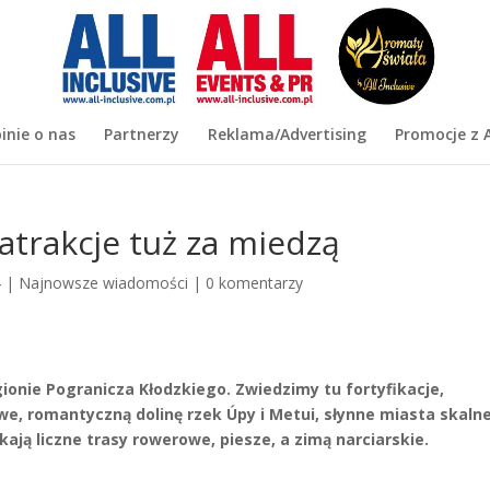
inie o nas
Partnerzy
Reklama/Advertising
Promocje z A
atrakcje tuż za miedzą
4
|
Najnowsze wiadomości
|
0 komentarzy
onie Pogranicza Kłodzkiego. Zwiedzimy tu fortyfikacje,
e, romantyczną dolinę rzek Úpy i Metui, słynne miasta skalne
ą liczne trasy rowerowe, piesze, a zimą narciarskie.