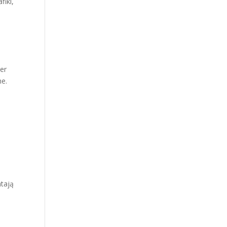
fiki,
er
ne.
atają