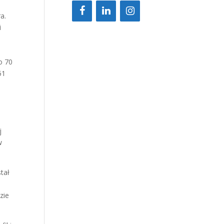
ra.
i
o 70
51
j
w
tał
zie