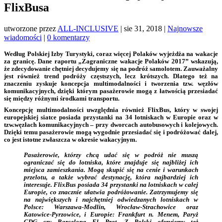
FlixBusa
utworzone przez
ALL-INCLUSIVE
|
sie 31, 2018
|
Najnowsze
wiadomości
|
0 komentarzy
Według Polskiej Izby Turystyki, coraz więcej Polaków wyjeżdża na wakacje
za granicę. Dane raportu „Zagraniczne wakacje Polaków 2017” wskazują,
że zdecydowanie chętniej decydujemy się na podróż samolotem. Zauważalny
jest również trend podróży częstszych, lecz krótszych. Dlatego też na
znaczeniu zyskuje koncepcja multimodalności i tworzenia tzw. węzłów
komunikacyjnych, dzięki którym pasażerowie mogą z łatwością przesiadać
się między różnymi środkami transportu.
Koncepcję multimodalności uwzględnia również FlixBus, który w swojej
europejskiej siatce posiada przystanki na 34 lotniskach w Europie oraz w
tzw.
węzłach komunikacyjnych – przy dworcach autobusowych i kolejowych.
Dzięki temu pasażerowie mogą wygodnie przesiadać się i podróżować dalej,
co jest istotne zwłaszcza w okresie wakacyjnym.
Pasażerowie, którzy chcą udać się w podróż nie muszą
ograniczać się do lotniska, które znajduje się najbliżej ich
miejsca zamieszkania. Mogą skupić się na cenie i warunkach
przelotu, a także wybrać destynację, która najbardziej ich
interesuje.
FlixBus posiada 34 przystanki na lotniskach w całej
Europie, co znacznie ułatwia podróżowanie. Zatrzymujemy się
na największych i najchętniej odwiedzanych lotniskach w
Polsce: Warszawa-Modlin, Wrocław-Strachowice oraz
Katowice-Pyrzowice, i Europie: Frankfurt n. Menem, Paryż
CDG czy Barcelona El Prat. Z Polski oferujemy też