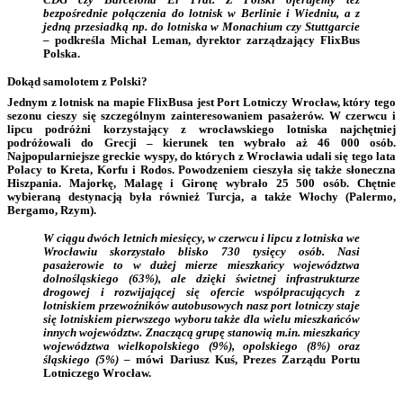
bezpośrednie połączenia do lotnisk w Berlinie i Wiedniu, a z
jedną przesiadką np. do lotniska w Monachium czy Stuttgarcie
–
podkreśla Michał Leman, dyrektor zarządzający FlixBus
Polska.
Dokąd samolotem z Polski?
Jednym z lotnisk na mapie FlixBusa jest Port Lotniczy Wrocław, który tego
sezonu cieszy się szczególnym zainteresowaniem pasażerów. W czerwcu i
lipcu podróżni korzystający z wrocławskiego lotniska najchętniej
podróżowali do Grecji – kierunek ten wybrało aż 46 000 osób.
Najpopularniejsze greckie wyspy, do których z Wrocławia udali się tego lata
Polacy to Kreta, Korfu i Rodos. Powodzeniem cieszyła się także słoneczna
Hiszpania. Majorkę, Malagę i Gironę wybrało 25 500 osób.
Chętnie
wybieraną destynacją była również Turcja, a także Włochy (Palermo,
Bergamo, Rzym).
W ciągu dwóch letnich miesięcy, w czerwcu i lipcu z lotniska we
Wrocławiu skorzystało blisko 730 tysięcy osób. Nasi
pasażerowie to w dużej mierze mieszkańcy województwa
dolnośląskiego (63%), ale dzięki świetnej infrastrukturze
drogowej i rozwijającej się ofercie współpracujących z
lotniskiem przewoźników autobusowych nasz port lotniczy staje
się lotniskiem pierwszego wyboru także dla wielu mieszkańców
innych województw. Znaczącą grupę stanowią m.in. mieszkańcy
województwa wielkopolskiego (9%), opolskiego (8%) oraz
śląskiego (5%) –
mówi Dariusz Kuś, Prezes Zarządu Portu
Lotniczego Wrocław.