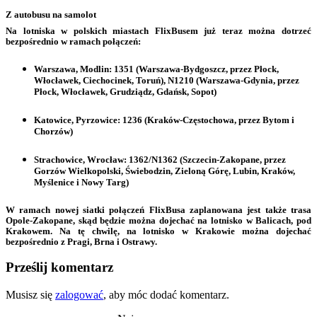
Z autobusu na samolot
Na lotniska w polskich miastach FlixBusem już teraz można dotrzeć
bezpośrednio w ramach połączeń:
Warszawa, Modlin
: 1351 (Warszawa-Bydgoszcz, przez Płock,
Włocławek, Ciechocinek, Toruń), N1210 (Warszawa-Gdynia, przez
Płock, Włocławek, Grudziądz, Gdańsk, Sopot)
Katowice, Pyrzowice
: 1236 (Kraków-Częstochowa, przez Bytom i
Chorzów)
Strachowice, Wrocław
: 1362/N1362 (Szczecin-Zakopane, przez
Gorzów Wielkopolski, Świebodzin, Zieloną Górę, Lubin, Kraków,
Myślenice i Nowy Targ)
W ramach nowej siatki połączeń FlixBusa zaplanowana jest także trasa
Opole-Zakopane, skąd będzie można dojechać na lotnisko w Balicach, pod
Krakowem. Na tę chwilę, na lotnisko w Krakowie można dojechać
bezpośrednio z Pragi, Brna i Ostrawy.
Prześlij komentarz
Musisz się
zalogować
, aby móc dodać komentarz.