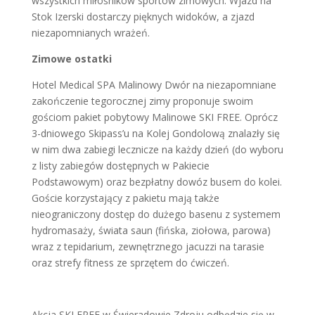
wszystkich miłośników sportów zimowych. Wjazd na
Stok Izerski dostarczy pięknych widoków, a zjazd
niezapomnianych wrażeń.
Zimowe ostatki
Hotel Medical SPA Malinowy Dwór na niezapomniane
zakończenie tegorocznej zimy proponuje swoim
gościom pakiet pobytowy Malinowe SKI FREE. Oprócz
3-dniowego Skipass’u na Kolej Gondolową znalazły się
w nim dwa zabiegi lecznicze na każdy dzień (do wyboru
z listy zabiegów dostępnych w Pakiecie
Podstawowym) oraz bezpłatny dowóz busem do kolei.
Goście korzystający z pakietu mają także
nieograniczony dostęp do dużego basenu z systemem
hydromasaży, świata saun (fińska, ziołowa, parowa)
wraz z tepidarium, zewnętrznego jacuzzi na tarasie
oraz strefy fitness ze sprzętem do ćwiczeń.
Akcja SKI FREE w Świeradowie Zdroju odbędzie się w