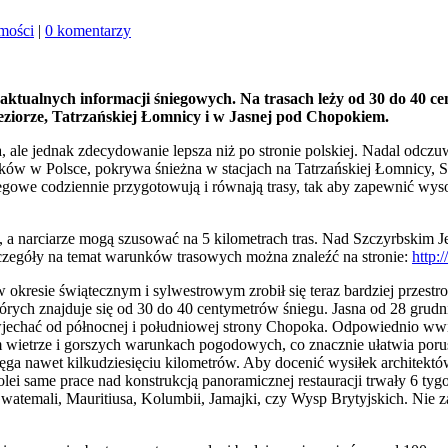
mości
|
0 komentarzy
aktualnych informacji śniegowych. Na trasach leży od 30 do 40 c
eziorze, Tatrzańskiej Łomnicy i w Jasnej pod Chopokiem.
 ale jednak zdecydowanie lepsza niż po stronie polskiej. Nadal odczu
odków w Polsce, pokrywa śnieżna w stacjach na Tatrzańskiej Łomnicy,
śniegowe codziennie przygotowują i równają trasy, tak aby zapewnić w
 a narciarze mogą szusować na 5 kilometrach tras. Nad Szczyrbskim Je
czegóły na temat warunków trasowych można znaleźć na stronie:
http:
 okresie świątecznym i sylwestrowym zrobił się teraz bardziej przest
których znajduje się od 30 do 40 centymetrów śniegu. Jasna od 28 grud
wjechać od północnej i południowej strony Chopoka. Odpowiednio ww
ietrze i gorszych warunkach pogodowych, co znacznie ułatwia poru
sięga nawet kilkudziesięciu kilometrów. Aby docenić wysiłek architek
i same prace nad konstrukcją panoramicznej restauracji trwały 6 tyg
Gwatemali, Mauritiusa, Kolumbii, Jamajki, czy Wysp Brytyjskich. Nie