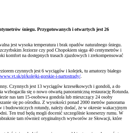
entymetrów śniegu. Przygotowanych i otwartych jest 26
walna jest wysoka temperatura i brak opadów naturalnego śniegu.
 Szczyrbskim Jeziorze czy pod Chopokiem sięga 40 centymetrów i
ysoki komfort na dostępnych trasach zjazdowych i zrekompensować
ziorem czynnych jest 6 wyciągów i kolejek, tu amatorzy białego
//www.vt.sk/pl/kolejki-gorskie-i-nartostrady/
.
ronny. Czynnych jest 13 wyciągów krzesełkowych i gondoli, a do
nia wzbogaciła się o nowo otwartą panoramiczną restaurację Rotunda.
iezie nas tam 15-osobowa gondola lub mieszczący 24 osoby
szanie się po ośrodku. Z wysokości ponad 2000 metrów panorama
tów i budowniczych rotundy, należy dodać, że w okresie wakacyjnym
odni. Ten trud będą mogli docenić szczególnie koneserzy rumu. W
 zabraknie tam również oryginalnych wytworów ze Słowacji, które