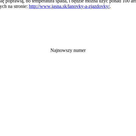
ię poprawią, bo temperatura spada, i będzie można użyć ponad 100 ar
ch na stronie:
http://www.jasna.sk/lanovky-a-zjazdovky/
.
Najnowszy numer