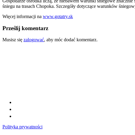
Gospodarze ośrodka liczą, że niebawem warunki śniegowe znacznie s
śniegu na trasach Chopoka. Szczegóły dotyczące warunków śniegowy
Więcej informacji na
www.gotatry.sk
Prześlij komentarz
Musisz się
zalogować
, aby móc dodać komentarz.
Polityka prywatności