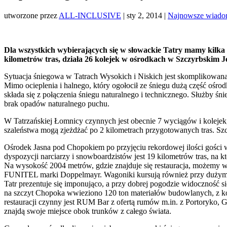
utworzone przez
ALL-INCLUSIVE
|
sty 2, 2014
|
Najnowsze wiado
Dla wszystkich wybierających się w słowackie Tatry mamy kilka 
kilometrów tras, działa 26 kolejek w ośrodkach w Szczyrbskim J
Sytuacja śniegowa w Tatrach Wysokich i Niskich jest skomplikowana,
Mimo ocieplenia i halnego, który ogołocił ze śniegu dużą część ośr
składa się z połączenia śniegu naturalnego i technicznego. Służby 
brak opadów naturalnego puchu.
W Tatrzańskiej Łomnicy czynnych jest obecnie 7 wyciągów i kolejek,
szaleństwa mogą zjeżdżać po 2 kilometrach przygotowanych tras. Sz
Ośrodek Jasna pod Chopokiem po przyjęciu rekordowej ilości gości w
dyspozycji narciarzy i snowboardzistów jest 19 kilometrów tras, na 
Na wysokość 2004 metrów, gdzie znajduje się restauracja, możemy 
FUNITEL marki Doppelmayr. Wagoniki kursują również przy dużym w
Tatr prezentuje się imponująco, a przy dobrej pogodzie widoczność 
na szczyt Chopoka wwieziono 120 ton materiałów budowlanych, z kole
restauracji czynny jest RUM Bar z ofertą rumów m.in. z Portoryko, 
znajdą swoje miejsce obok trunków z całego świata.