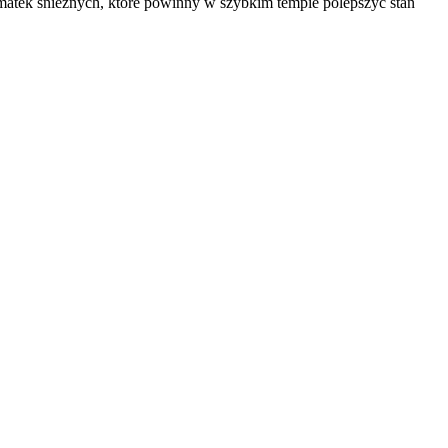
matek śnieżnych, które powinny w szybkim tempie polepszyć stan