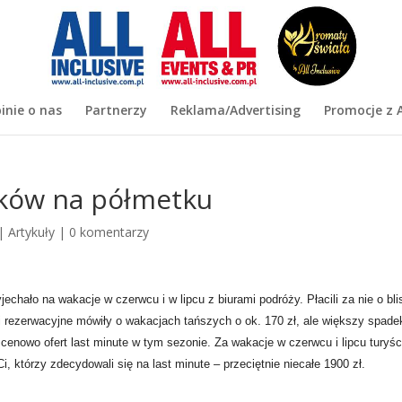
inie o nas
Partnerzy
Reklama/Advertising
Promocje z A
ków na półmetku
|
Artykuły
|
0 komentarzy
wyjechało na wakacje
w czerwcu i w lipcu z biurami podróży. Płacili za nie o bl
ki rezerwacyjne mówiły o
wakacjach tańszych o ok. 170 zł, ale większy spade
 cenowo ofert last minute w tym sezonie.
Za wakacje w czerwcu i lipcu turyśc
Ci, którzy zdecydowali się na last minute –
przeciętnie niecałe 1900 zł.