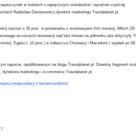
no wypoczynek w hotelach
o najwyższym standardzie i wyraźnie częściej
kosztach Radosław Damasiewicz,dyrektor marketingu
Travelplanet.pl.
recji (wzrost o 30
proc. w porównaniu z rezerwacjami first minute), Włoch (35
lei przewaga wczesnych
rezerwacji nad last minute na półmetku lata dotyczyły Tu
minute), Egiptu (- 10 proc.)
a zwłaszcza Chorwacji i Macedonii ( spadek po 60
zym raporcie,
opublikowanym na blogu Travelplanet.pl. Dowolny fragment mo
 dyrektora marketingu i
e-commerce Travelplanet.pl
k-wypoczywaja-polacy-z-biurami-podrozy/
z.