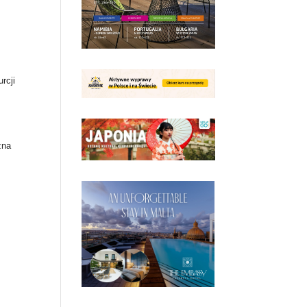
rcji
żna