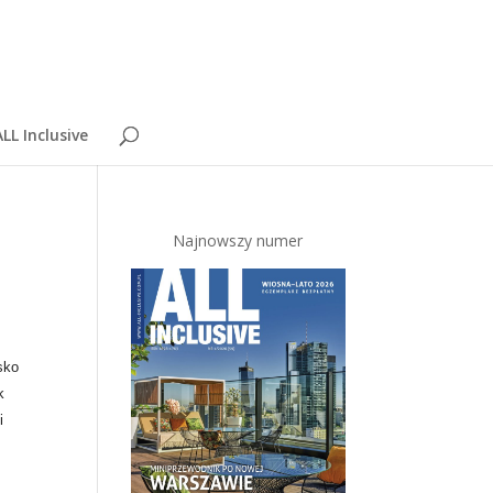
LL Inclusive
Najnowszy numer
isko
k
i