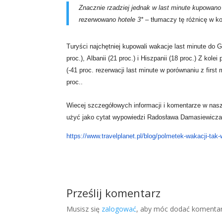
Znacznie rzadziej jednak w last minute kupowa
rezerwowano hotele 3*
–
tłumaczy tę różnicę w 
Turyści najchętniej kupowali wakacje last minute do G
proc.),
Albanii (21 proc.) i Hiszpanii (18 proc.) Z ko
(-41 proc.
rezerwacji last minute w porównaniu z first 
proc..
Wiecej szczegółowych informacji i komentarze w nas
użyć jako
cytat wypowiedzi Radosława Damasiewicza,
https://www.travelplanet.pl/blog/polmetek-wakacji-ta
Prześlij komentarz
Musisz się
zalogować
, aby móc dodać komentar