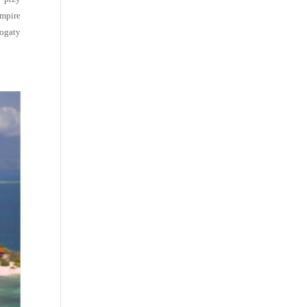
Empire
bogaty