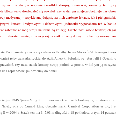
 sytuacji w danym regionie (konflikt zbrojny, zamieszki, zamachy terrorysty
pie biletu warto dowiedzieć się również, czy w danym miejscu obejmuje nas obo
cy medycznej – zwykle znajdują się na nich zarówno lekarze, jak i pielęgniarki
iejszymi kartami kredytowymi i debetowymi, jednostki wyposażono też w bank
e zabranie ze sobą stroju na formalną kolację. Liczba posiłków o bardziej eleg
hodzi o zakwaterowanie, to zazwyczaj na statku mamy do wyboru kabiny wewnętrzn
a. Popularnością cieszą się zwłaszcza Karaiby, basen Morza Śródziemnego i nor
ównież rejsy transatlantyckie, do Azji, Ameryki Południowej, Australii i Oceanii 
prawdzić, czy nasz statek kończy swoją podróż w porcie, w którym ją zaczyna
asie i zaplanować, jak wrócimy do domu.
ecie jest RMS
Queen Mary 2
. To pierwsza z tzw. trzech królowych, do których zal
. Należy ona do Cunard Line, obecnie marki Carnival Corporation & plc, i zo
ę II w 2004 r. Statek ten ma 345,03 m długości i 18 pokładów, w tym 14 pasażer