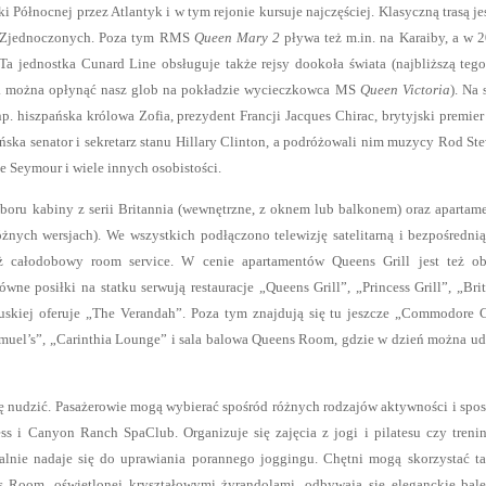
Północnej przez Atlantyk i w tym rejonie kursuje najczęściej. Klasyczną trasą jes
h Zjednoczonych. Poza tym RMS
Queen Mary 2
pływa też m.in. na Karaiby, a w 2
Ta jednostka Cunard Line obsługuje także rejsy dookoła świata (najbliższą teg
 r. można opłynąć nasz glob na pokładzie wycieczkowca MS
Queen Victoria
). Na 
np. hiszpańska królowa Zofia, prezydent Francji Jacques Chirac, brytyjski premie
ka senator i sekretarz stanu Hillary Clinton, a podróżowali nim muzycy Rod Ste
e Seymour i wiele innych osobistości.
boru kabiny z serii Britannia (wewnętrzne, z oknem lub balkonem) oraz apartam
różnych wersjach). We wszystkich podłączono telewizję satelitarną i bezpośrednią
ż całodobowy room service. W cenie apartamentów Queens Grill jest też ob
e posiłki na statku serwują restauracje „Queens Grill”, „Princess Grill”, „Bri
cuskiej oferuje „The Verandah”. Poza tym znajdują się tu jeszcze „Commodore 
muel’s”, „Carinthia Lounge” i sala balowa Queens Room, gdzie w dzień można ud
ę nudzić. Pasażerowie mogą wybierać spośród różnych rodzajów aktywności i sp
ss i Canyon Ranch SpaClub. Organizuje się zajęcia z jogi i pilatesu czy treni
alnie nadaje się do uprawiania porannego joggingu. Chętni mogą skorzystać t
s Room, oświetlonej kryształowymi żyrandolami, odbywają się eleganckie bale