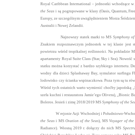
Royal Caribbean International – jednostki wchodzące 
the Seas
i są pogrupowane w klasy (Oasis, Quantum, Free
Europy, ze szczególnym uwzględnieniem Morza Śródziemne
Australii i Nowej Zelandii.
Najnowszy statek marki to MS
Symphony of 
Znakiem rozpoznawczym jednostek w tej klasie jest st
powietrzu wśród tropikalnej roślinności. Na pokładzie 
apartamenty Royal Suite Class (Star, Sky i Sea). Nowość
statku można korzystać z bardzo szybkiego internetu. Do 
wodny dla dzieci Splashaway Bay, symulator surfingu Flo
lodowisko czy ścianka wspinaczkowa. Poza tym są tu równi
Wśród tych ostatnich warto wymienić choćby japońską „Iz
szefa kuchni i restauratora Jamie’ego Olivera), „Bionic B
Boleros. Jesień i zimę 2018/2019 MS
Symphony of the Se
W rejonie Azji Wschodniej i Południowo-Wschodniej 
the Seas
i MS
Ovation of the Seas
), MS
Voyager of the
Radiance). Wiosną 2019 r. dołączy do nich MS
Spectr