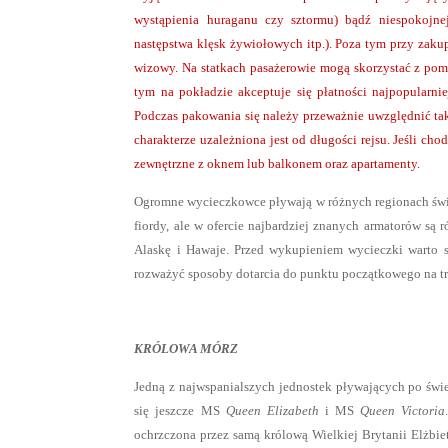
wystąpienia huraganu czy sztormu) bądź niespokojnej
następstwa klęsk żywiołowych itp.). Poza tym przy zaku
wizowy. Na statkach pasażerowie mogą skorzystać z pomo
tym na pokładzie akceptuje się płatności najpopularn
Podczas pakowania się należy przeważnie uwzględnić takż
charakterze uzależniona jest od długości rejsu. Jeśli c
zewnętrzne z oknem lub balkonem oraz apartamenty.
Ogromne wycieczkowce pływają w różnych regionach świat
fiordy, ale w ofercie najbardziej znanych armatorów są r
Alaskę i Hawaje. Przed wykupieniem wycieczki warto s
rozważyć sposoby dotarcia do punktu początkowego na tr
KRÓLOWA MÓRZ
Jedną z najwspanialszych jednostek pływających po świ
się jeszcze MS
Queen Elizabeth
i MS
Queen Victoria
ochrzczona przez samą królową Wielkiej Brytanii Elżbiet