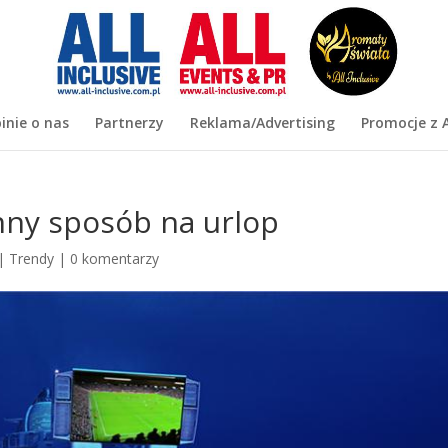
inie o nas
Partnerzy
Reklama/Advertising
Promocje z A
nny sposób na urlop
|
Trendy
|
0 komentarzy