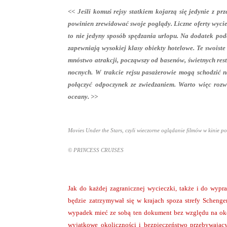
<< Jeśli komuś rejsy statkiem kojarzą się jedynie z 
powinien zrewidować swoje poglądy. Liczne oferty wyci
to nie jedyny sposób spędzania urlopu. Na dodatek p
zapewniają wysokiej klasy obiekty hotelowe. Te swoist
mnóstwo atrakcji, począwszy od basenów, świetnych rest
nocnych. W trakcie rejsu pasażerowie mogą schodzić n
połączyć odpoczynek ze zwiedzaniem. Warto więc rozw
oceany. >>
Movies Under the Stars, czyli wieczorne oglądanie filmów w kinie 
© PRINCESS CRUISES
Jak do każdej zagranicznej wycieczki, także i do wypr
będzie zatrzymywał się w krajach spoza strefy Schenge
wypadek mieć ze sobą ten dokument bez względu na okol
wyjątkowe okoliczności i bezpieczeństwo przebywając