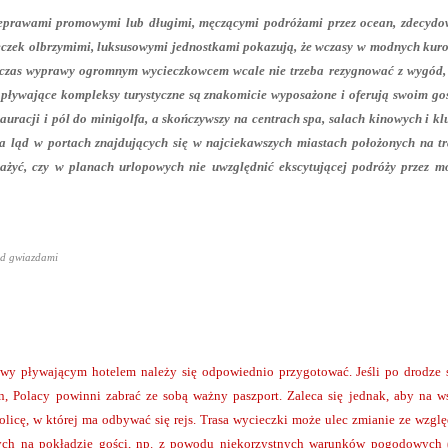
przeprawami promowymi lub długimi, męczącymi podróżami przez ocean, zdecyd
eczek olbrzymimi, luksusowymi jednostkami pokazują, że wczasy w modnych kur
odczas wyprawy ogromnym wycieczkowcem wcale nie trzeba rezygnować z wygód, 
e pływające kompleksy turystyczne są znakomicie wyposażone i oferują swoim g
auracji i pól do minigolfa, a skończywszy na centrach spa, salach kinowych i k
a ląd w portach znajdujących się w najciekawszych miastach położonych na tr
ażyć, czy w planach urlopowych nie uwzględnić ekscytującej podróży przez mo
pod gwiazdami
awy pływającym hotelem należy się odpowiednio przygotować. Jeśli po drodze 
n, Polacy powinni zabrać ze sobą ważny paszport. Zaleca się jednak, aby na w
icę, w której ma odbywać się rejs. Trasa wycieczki może ulec zmianie ze wzgl
ych na pokładzie gości, np. z powodu niekorzystnych warunków pogodowych (