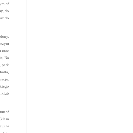
ącym
of
my, do
raz do
elony.
wieżym
m oraz
ią. Na
, park
balla,
racje.
skiego
i klub
um of
klasa
aju w