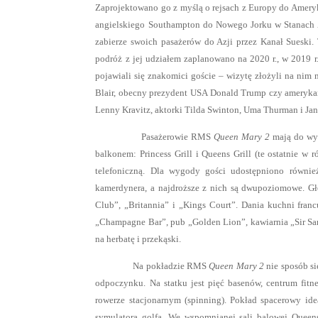
Zaprojektowano go z myślą o rejsach z Europy do Ameryki 
angielskiego Southampton do Nowego Jorku w Stanac
zabierze swoich pasażerów do Azji przez Kanał Sueski. 
podróż z jej udziałem zaplanowano na 2020 r., w 2019
pojawiali się znakomici goście – wizytę złożyli na nim 
Blair, obecny prezydent USA Donald Trump czy amerykańs
Lenny Kravitz, aktorki Tilda Swinton, Uma Thurman i Jan
Pasażerowie RMS
Queen Mary 2
mają do wy
balkonem: Princess Grill i Queens Grill (te ostatnie w 
telefoniczną. Dla wygody gości udostępniono równie
kamerdynera, a najdroższe z nich są dwupoziomowe. Główn
Club”, „Britannia” i „Kings Court”. Dania kuchni fran
„Champagne Bar”, pub „Golden Lion”, kawiarnia „Sir Sa
na herbatę i przekąski.
Na pokładzie RMS
Queen Mary 2
nie sposób si
odpoczynku. Na statku jest pięć basenów, centrum fitne
rowerze stacjonarnym (spinning). Pokład spacerowy ide
symulatora golfa. We wspomnianej sali balowej Queen