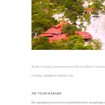
Tyrolka w Labadee, prywatnym kurorcie Royal Caribbean Cruises Lt
© ROYAL CARIBBEAN CRUISES LTD.
NIE TYLKO KARAIBY
Do największych na świecie przedsiębiorstw zarządzający