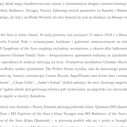
w jej skład mają charakterystyczne nazwy z niezmiennym drugim członem brzmi
dom, Radiance, Voyager, Vision). Zabierają swoich pasażerów na Karaiby i Baha
go, do Azji i na Bliski Wschód, do obu Ameryk (w tym na Alaskę) i na Hawaje o
the Seas
(z klasy Oasis). W swój pierwszy rejs wyruszył 31 marca 2018 r. z Barc
refa Central Park z restauracjami, butikami i galeriami umieszczonymi na ś
MS
Symphony of the Seas
znajdują się kabiny wewnętrzne, z oknem albo balkone
 stanowi Ultimate Family Suite – dwupoziomowy apartament rodzinny ze zjeżdżaln
największych atrakcji zaliczają się m.in. 10-piętrowa zjeżdżalnia Ultimate Abyss
wRider, wodne zjeżdżalnie The Perfect Storm, tyrolka, sala do laserowego paint
eż np. baseny, centrum spa, Casino Royale, AquaTheater oraz liczne bary i restau
umi”, „Chops Grille”, „Jamie’s Italian” (lokal należący do sieci słynnego angiel
ar” (gdzie drinki przygotowują roboty), pub stylizowany na angielski czy latynosk
as
spędzi w okolicy Karaibów.
oraz Australii i Nowej Zelandii pływają jednostki klasy Quantum (MS
Quant
 Seas
i MS
Explorer of the Seas
z klasy Voyager oraz MS
Radiance of the Seas
(
um of the Seas
(klasa Quantum) – w pierwszą podróż uda się z portu w Szangh