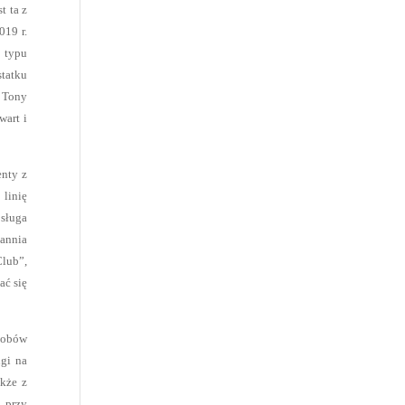
t ta z
019 r.
o typu
statku
r Tony
wart i
enty z
 linię
sługa
tannia
Club”,
ać się
osobów
ngi na
akże z
 przy