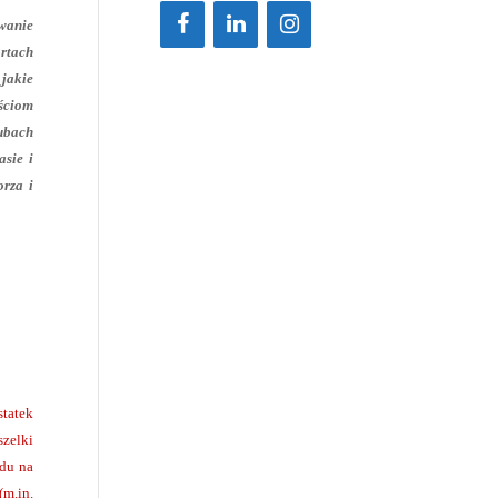
owanie
ortach
jakie
ościom
lubach
asie i
rza i
statek
szelki
ędu na
m.in.