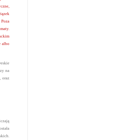
czne,
wiązek
. Poza
omaty.
anckim
e albo
weskie
czy na
, oraz
iczają
stała
skich.