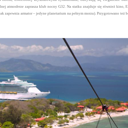
nej atmosferze zaprasza klub nocny G32. Na statku znajduje się również kino, 
(jak zapewnia armator – jedyne planetarium na pełnym morzu). Przygotowano też 