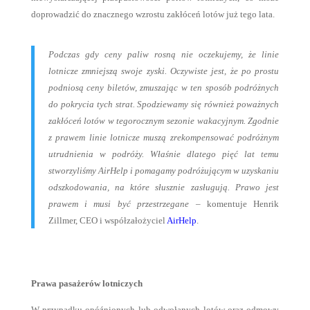
doprowadzić do znacznego wzrostu zakłóceń lotów już tego lata.
Podczas gdy ceny paliw rosną nie oczekujemy, że linie
lotnicze zmniejszą swoje zyski. Oczywiste jest, że po prostu
podniosą ceny biletów, zmuszając w ten sposób podróżnych
do pokrycia tych strat. Spodziewamy się również poważnych
zakłóceń lotów w tegorocznym sezonie wakacyjnym. Zgodnie
z prawem linie lotnicze muszą zrekompensować podróżnym
utrudnienia w podróży. Właśnie dlatego pięć lat temu
stworzyliśmy AirHelp i pomagamy podróżującym w uzyskaniu
odszkodowania, na które słusznie zasługują. Prawo jest
prawem i musi być przestrzegane –
komentuje Henrik
Zillmer, CEO i współzałożyciel
AirHelp
.
Prawa pasażerów lotniczych
W przypadku opóźnionych lub odwołanych lotów oraz odmowy