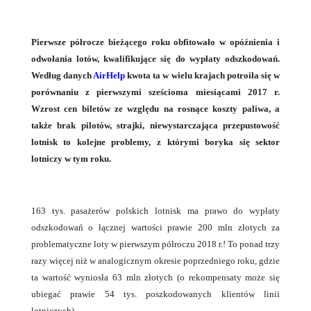
Pierwsze półrocze bieżącego roku obfitowało w opóźnienia i
odwołania lotów, kwalifikujące się do wypłaty odszkodowań.
Według danych
AirHelp
kwota ta w wielu krajach potroiła się w
porównaniu z pierwszymi sześcioma miesiącami 2017 r.
Wzrost cen biletów ze względu na rosnące koszty paliwa, a
także brak pilotów, strajki, niewystarczająca przepustowość
lotnisk to kolejne problemy, z którymi boryka się sektor
lotniczy w tym roku.
163 tys. pasażerów polskich lotnisk ma prawo do wypłaty
odszkodowań o łącznej wartości prawie 200 mln złotych za
problematyczne loty w pierwszym półroczu 2018 r.! To ponad trzy
razy więcej niż w analogicznym okresie poprzedniego roku, gdzie
ta wartość wyniosła 63 mln złotych (o rekompensaty może się
ubiegać prawie 54 tys. poszkodowanych klientów linii
lotniczych).