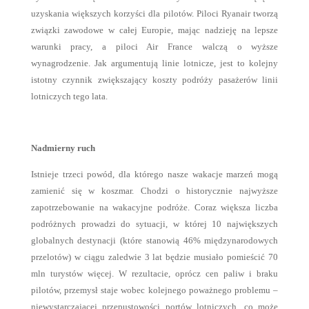
uzyskania większych korzyści dla pilotów. Piloci Ryanair tworzą
związki zawodowe w całej Europie, mając nadzieję na lepsze
warunki pracy, a piloci Air France walczą o wyższe
wynagrodzenie. Jak argumentują linie lotnicze, jest to kolejny
istotny czynnik zwiększający koszty podróży pasażerów linii
lotniczych tego lata.
Nadmierny ruch
Istnieje trzeci powód, dla którego nasze wakacje marzeń mogą
zamienić się w koszmar. Chodzi o historycznie najwyższe
zapotrzebowanie na wakacyjne podróże. Coraz większa liczba
podróżnych prowadzi do sytuacji, w której 10 największych
globalnych destynacji (które stanowią 46% międzynarodowych
przelotów) w ciągu zaledwie 3 lat będzie musiało pomieścić 70
mln turystów więcej. W rezultacie, oprócz cen paliw i braku
pilotów, przemysł staje wobec kolejnego poważnego problemu –
niewystarczającej przepustowości portów lotniczych, co może