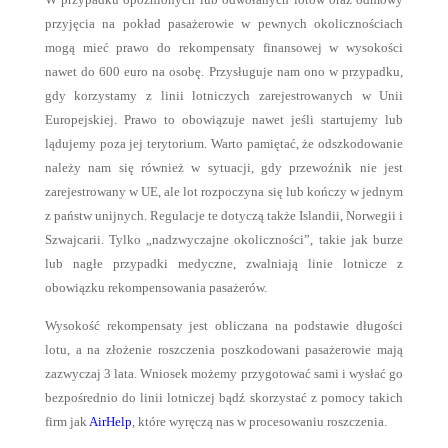
przyjęcia na pokład pasażerowie w pewnych okolicznościach
mogą mieć prawo do rekompensaty finansowej w wysokości
nawet do 600 euro na osobę. Przysługuje nam ono w przypadku,
gdy korzystamy z linii lotniczych zarejestrowanych w Unii
Europejskiej. Prawo to obowiązuje nawet jeśli startujemy lub
lądujemy poza jej terytorium. Warto pamiętać, że odszkodowanie
należy nam się również w sytuacji, gdy przewoźnik nie jest
zarejestrowany w UE, ale lot rozpoczyna się lub kończy w jednym
z państw unijnych. Regulacje te dotyczą także Islandii, Norwegii i
Szwajcarii. Tylko „nadzwyczajne okoliczności”, takie jak burze
lub nagłe przypadki medyczne, zwalniają linie lotnicze z
obowiązku rekompensowania pasażerów.
Wysokość rekompensaty jest obliczana na podstawie długości
lotu, a na złożenie roszczenia poszkodowani pasażerowie mają
zazwyczaj 3 lata. Wniosek możemy przygotować sami i wysłać go
bezpośrednio do linii lotniczej bądź skorzystać z pomocy takich
firm jak
AirHelp
, które wyręczą nas w procesowaniu roszczenia.