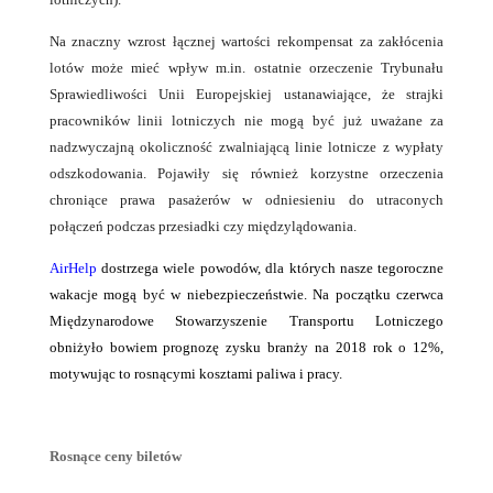
Na znaczny wzrost łącznej wartości rekompensat za zakłócenia
lotów może mieć wpływ m.in. ostatnie orzeczenie Trybunału
Sprawiedliwości Unii Europejskiej ustanawiające, że strajki
pracowników linii lotniczych nie mogą być już uważane za
nadzwyczajną okoliczność zwalniającą linie lotnicze z wypłaty
odszkodowania. Pojawiły się również korzystne orzeczenia
chroniące prawa pasażerów w odniesieniu do utraconych
połączeń podczas przesiadki czy międzylądowania.
AirHelp
dostrzega wiele powodów, dla których nasze tegoroczne
wakacje mogą być w niebezpieczeństwie. Na początku czerwca
Międzynarodowe Stowarzyszenie Transportu Lotniczego
obniżyło bowiem prognozę zysku branży na 2018 rok o 12%,
motywując to rosnącymi kosztami paliwa i pracy.
Rosnące ceny biletów