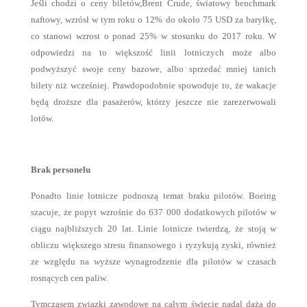
Jeśli chodzi o ceny biletów,
Brent Crude, światowy benchmark
naftowy, wzrósł w tym roku o 12% do około 75 USD za baryłkę,
co stanowi wzrost o ponad 25% w stosunku do 2017 roku. W
odpowiedzi na to większość linii lotniczych może albo
podwyższyć swoje ceny bazowe, albo sprzedać mniej tanich
bilety niż wcześniej. Prawdopodobnie spowoduje to, że wakacje
będą droższe dla pasażerów, którzy jeszcze nie zarezerwowali
lotów.
Brak personelu
Ponadto linie lotnicze podnoszą temat braku pilotów. Boeing
szacuje, że popyt wzrośnie do 637 000 dodatkowych pilotów w
ciągu najbliższych 20 lat. Linie lotnicze twierdzą, że stoją w
obliczu większego stresu finansowego i ryzykują zyski, również
ze względu na wyższe wynagrodzenie dla pilotów w czasach
rosnących cen paliw.
Tymczasem związki zawodowe na całym świecie nadal dążą do