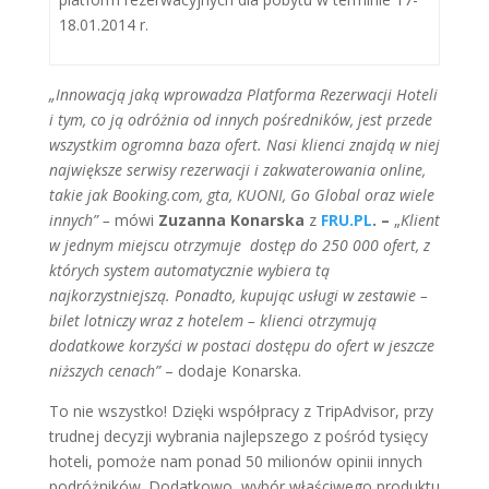
18.01.2014 r.
„Innowacją jaką wprowadza Platforma Rezerwacji Hoteli
i tym, co ją odróżnia od innych pośredników, jest przede
wszystkim ogromna baza ofert. Nasi klienci znajdą w niej
największe serwisy rezerwacji i zakwaterowania online,
takie jak Booking.com, gta, KUONI, Go Global oraz wiele
innych” –
mówi
Zuzanna Konarska
z
FRU.PL
. –
„
Klient
w jednym miejscu otrzymuje dostęp do 250 000 ofert, z
których system automatycznie wybiera tą
najkorzystniejszą.
Ponadto, kupując usługi w zestawie –
bilet lotniczy wraz z hotelem – klienci otrzymują
dodatkowe korzyści w postaci dostępu do ofert w jeszcze
niższych cenach”
– dodaje Konarska.
To nie wszystko! Dzięki współpracy z TripAdvisor, przy
trudnej decyzji wybrania najlepszego z pośród tysięcy
hoteli, pomoże nam ponad 50 milionów opinii innych
podróżników. Dodatkowo, wybór właściwego produktu