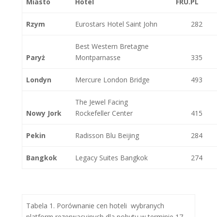
Miasto
Hotel
FRU.PL
Rzym
Eurostars Hotel Saint John
282
Best Western Bretagne
Paryż
Montparnasse
335
Londyn
Mercure London Bridge
493
The Jewel Facing
Nowy Jork
Rockefeller Center
415
Pekin
Radisson Blu Beijing
284
Bangkok
Legacy Suites Bangkok
274
Tabela 1. Porównanie cen hoteli wybranych
platform rezerwacyjnych dla pobytu w terminie 17-