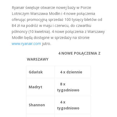
Ryanair świętuje otwarcie nowej bazy w Porcie
Lotniczym Warszawa Modlin i 4 nowe połączenia
oferując promocyjną sprzedaż 100 tysięcy biletów od
84 zł na podróż w maju i czerwcu, do czwartku
półnoncy (10 kwietnia). 4 nowe połączenia z Warszawy
Modlin będą dostępne w sprzedaży na stronie
www.ryanair.com
jutro.
4 NOWE POŁĄCZENIA Z
WARSZAWY
Gdańsk
4 x dziennie
8 x
Madryt
tygodniowo
4 x
Shannon
tygodniowo