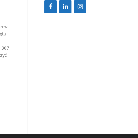
Firma
zętu
a 307
kryć