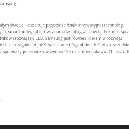
 Samsung.
całym świecie i kształtuje przyszłość dzięki innowacyjnej technologii. 
nych, smartfonów, tabletów, aparatów fotograficznych, drukarek, spr
ników i rozwiązań LED. Samsung jest również liderem w rozwoju
m takich zagadnień jak Smart Home i Digital Health. Spółka zatrudni
ć sprzedaży jej produktów wynosi 196 miliardów dolarów. Chcesz od
z.