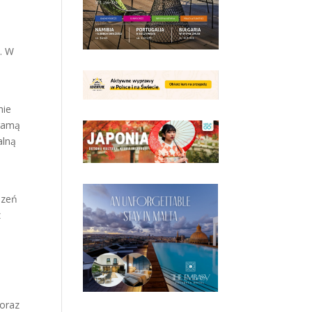
i. W
nie
 gamą
alną
n
dzeń
z
 oraz