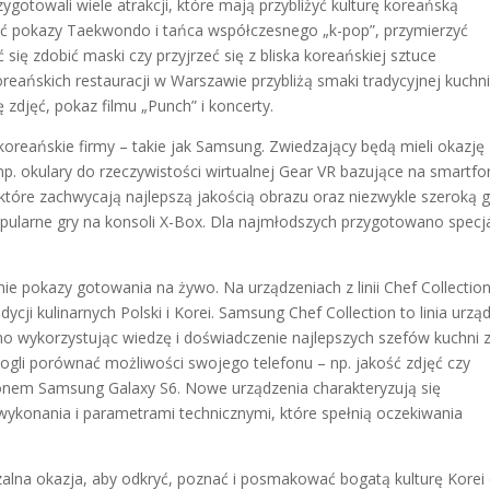
ygotowali wiele atrakcji, które mają przybliżyć kulturę koreańską
ć pokazy Taekwondo i tańca współczesnego „k-pop”, przymierzyć
się zdobić maski czy przyjrzeć się z bliska koreańskiej sztuce
reańskich restauracji w Warszawie przybliżą smaki tradycyjnej kuchn
djęć, pokaz filmu „Punch” i koncerty.
koreańskie firmy – takie jak Samsung. Zwiedzający będą mieli okazję
p. okulary do rzeczywistości wirtualnej Gear VR bazujące na smartfo
które zachwycają najlepszą jakością obrazu oraz niezwykle szeroką
pularne gry na konsoli X-Box. Dla najmłodszych przygotowano specj
ie pokazy gotowania na żywo. Na urządzeniach z linii Chef Collectio
cji kulinarnych Polski i Korei. Samsung Chef Collection to linia urzą
o wykorzystując wiedzę i doświadczenie najlepszych szefów kuchni 
mogli porównać możliwości swojego telefonu – np. jakość zdjęć czy
onem Samsung Galaxy S6. Nowe urządzenia charakteryzują się
konania i parametrami technicznymi, które spełnią oczekiwania
zalna okazja, aby odkryć, poznać i posmakować bogatą kulturę Korei