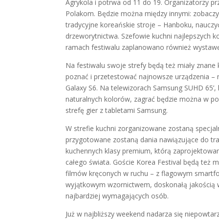
Agrykola i potrwa od 11 do 19. Organizatorzy prz
Polakom. Będzie można między innymi: zobaczy
tradycyjne koreańskie stroje – Hanboku, nauczyć 
drzeworytnictwa. Szefowie kuchni najlepszych ko
ramach festiwalu zaplanowano również wystawę z
Na festiwalu swoje strefy będą też miały znane 
poznać i przetestować najnowsze urządzenia – n
Galaxy S6. Na telewizorach Samsung SUHD 65’, 
naturalnych kolorów, zagrać będzie można w po
strefę gier z tabletami Samsung.
W strefie kuchni zorganizowane zostaną specjaln
przygotowane zostaną dania nawiązujące do trady
kuchennych klasy premium, którą zaprojektowan
całego świata. Goście Korea Festival będą też 
filmów kręconych w ruchu – z flagowym smartf
wyjątkowym wzornictwem, doskonałą jakością wy
najbardziej wymagających osób.
Już w najbliższy weekend nadarza się niepowtar