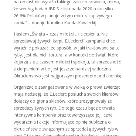
natomiast nie wyraża takiego zainteresowania, mimo,
że według badań IBRiS z listopada 2020 roku tylko
26,6% Polaków planuje w tym roku zakup żywego
karpia” – dodaje Karolina Kunda-Kuwieckij.
Hasłem „Święta – czas miłości… i cierpienia. Nie
sprzedawaj żywych karpi, E.Leclerc!” kampania chce
wyraźnie pokazać, że sposób, w jaki traktowane są te
ryby, jest dla nich torturą, a w kontekście świąt, które
kojarzą się z czasem miłości i spokoju, ta sprzeczność
z cierpieniem w tle jest jeszcze bardziej widoczna.
Okrucieństwo jest najgorszym prezentem pod choinkę.
Organizacje zaangażowane w walkę o prawa zwierząt
mają nadzieję, że E.Leclerc posłucha swoich klientów i
dołączy do grona sklepów, które zrezygnowały ze
sprzedaży żywych ryb. Do tego czasu będzie trwała
intensywna kampania oraz towarzyszące jej liczne
wydarzenia i akcje informujące opinię publiczną o
okrucieństwie związanym ze sprzedażą żywych ryb w
sieci E.Leclerc. Czas zakończyć tę “tradycję”, która ma