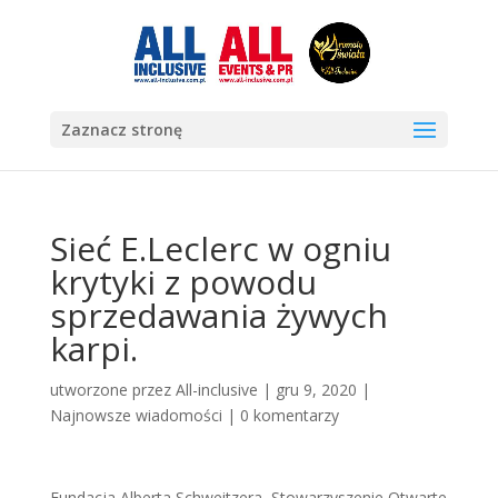
Zaznacz stronę
Sieć E.Leclerc w ogniu
krytyki z powodu
sprzedawania żywych
karpi.
utworzone przez
All-inclusive
|
gru 9, 2020
|
Najnowsze wiadomości
|
0 komentarzy
Fundacja Alberta Schweitzera, Stowarzyszenie Otwarte