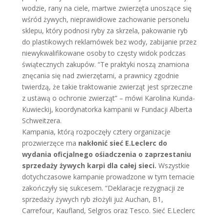
wodzie, rany na ciele, martwe zwierzęta unoszące się
wśród żywych, nieprawidłowe zachowanie personelu
sklepu, który podnosi ryby za skrzela, pakowanie ryb
do plastikowych reklamówek bez wody, zabijanie przez
niewykwalifikowane osoby to częsty widok podczas
świątecznych zakupów. “Te praktyki noszą znamiona
znęcania się nad zwierzętami, a prawnicy zgodnie
twierdzą, że takie traktowanie zwierząt jest sprzeczne
z ustawą o ochronie zwierząt” – mówi Karolina Kunda-
Kuwieckij, koordynatorka kampanii w Fundacji Alberta
Schweitzera.
Kampania, którą rozpoczęły cztery organizacje
prozwierzęce ma
nakłonić sieć E.Leclerc do
wydania oficjalnego ośiadczenia o zaprzestaniu
sprzedaży żywych karpi dla całej sieci.
Wszystkie
dotychczasowe kampanie prowadzone w tym temacie
zakończyły się sukcesem. “Deklaracje rezygnacji ze
sprzedaży żywych ryb złożyli już Auchan, B1,
Carrefour, Kaufland, Selgros oraz Tesco. Sieć E.Leclerc