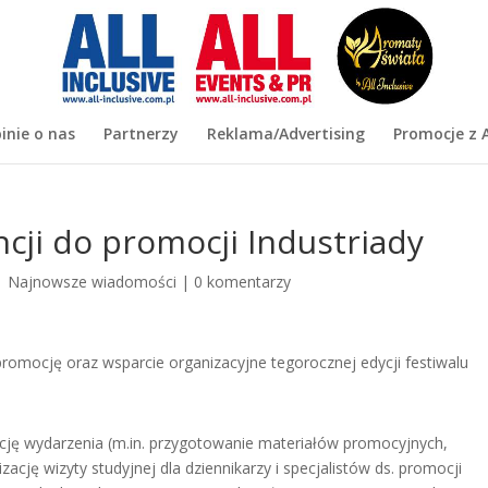
inie o nas
Partnerzy
Reklama/Advertising
Promocje z A
ncji do promocji Industriady
|
Najnowsze wiadomości
|
0 komentarzy
promocję oraz wsparcie organizacyjne tegorocznej edycji festiwalu
cję wydarzenia (m.in. przygotowanie materiałów promocyjnych,
zację wizyty studyjnej dla dziennikarzy i specjalistów ds. promocji