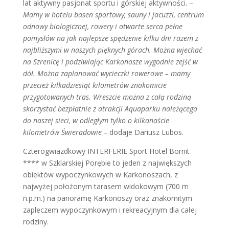
lat aktywny pasjonat sportu i górskiej aktywności. –
Mamy w hotelu basen sportowy, sauny i jacuzzi, centrum
odnowy biologicznej, rowery i otwarte serca pełne
pomysłów na jak najlepsze spędzenie kilku dni razem z
najbliższymi w naszych pięknych górach. Można wjechać
na Szrenicę i podziwiając Karkonosze wygodnie zejść w
dół. Można zaplanować wycieczki rowerowe – mamy
przecież kilkadziesiąt kilometrów znakomicie
przygotowanych tras. Wreszcie można z całą rodziną
skorzystać bezpłatnie z atrakcji Aquaparku należącego
do naszej sieci, w odległym tylko o kilkanaście
kilometrów Świeradowie –
dodaje Dariusz Lubos.
Czterogwiazdkowy INTERFERIE Sport Hotel Bornit
**** w Szklarskiej Porębie to jeden z największych
obiektów wypoczynkowych w Karkonoszach, z
najwyżej położonym tarasem widokowym (700 m
n.p.m.) na panoramę Karkonoszy oraz znakomitym
zapleczem wypoczynkowym i rekreacyjnym dla całej
rodziny.