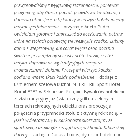
przygotowaliśmy z wyjątkową starannością, ponieważ
pragniemy, aby Goście poczuli prawdziwą świąteczną i
domową atmosferę, a tę tworzy w naszym hotelu między
innymi specjalne menu
– przyznaje Aneta Pudło. –
Uwielbiam gotować i zapraszać do kosztowania potraw,
które na stołach pojawiają się niezwykle rzadko. Lubimy
dania z wieprzowiny, ale coraz więcej osób docenia
świetnie przyrządzony soczysty drób: kaczkę czy też
indyka, doprawione wg tradycyjnych receptur
aromatycznymi ziołami. Proszę mi wierzyć, kaczka
podlana winem skusi każde podniebienie
– dodaje z
uśmiechem szefowa kuchni INTERFERIE Sport Hotel
Bornit **** w Szklarskiej Porębie. Bywalców hotelu nie
zdziwi tradycyjny już świąteczny grill na zielonych
terenach rekreacyjnych obiektu oraz propozycja
połączenia przyjemności stołu z aktywną rekreacją. –
Jeżeli wybieramy się w Karkonosze skorzystajmy ze
sportowego uroku gór i wyjątkowego klimatu Szklarskiej
Poręby
– zachęca Dariusz Lubos, dyrektor hotelu i od