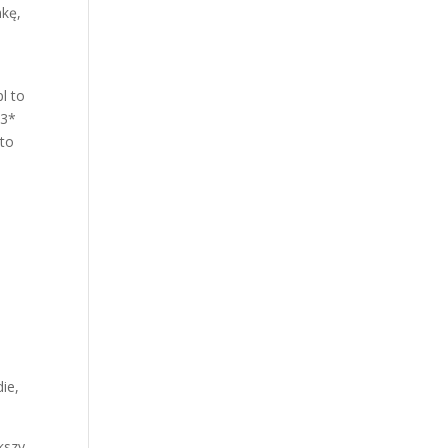
nkę,
l to
 3*
 to
ie,
kszy