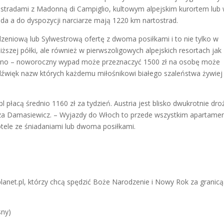
tostradami z Madonną di Campiglio, kultowym alpejskim kurortem lub
Ronda a do dyspozycji narciarze mają 1220 km nartostrad.
zeniową lub Sylwestrową ofertę z dwoma posiłkami i to nie tylko w
niższej półki, ale również w pierwszoligowych alpejskich resortach jak
eczno – noworoczny wypad może przeznaczyć 1500 zł na osobę może
 dźwięk nazw których każdemu miłośnikowi białego szaleństwa żywiej
l płacą średnio 1160 zł za tydzień. Austria jest blisko dwukrotnie dro
acza Damasiewicz. – Wyjazdy do Włoch to przede wszystkim apartame
hotele ze śniadaniami lub dwoma posiłkami.
planet.pl, którzy chcą spędzić Boże Narodzenie i Nowy Rok za granicą
sny)