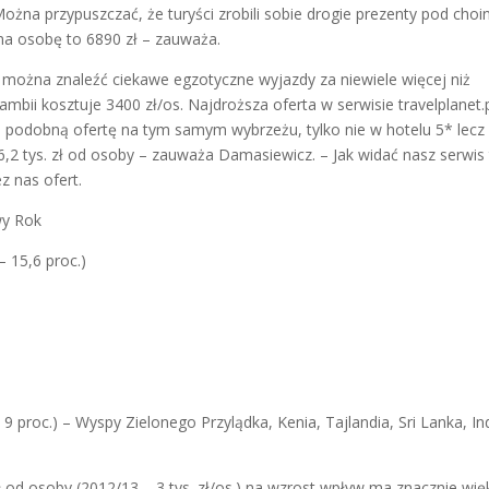
Można przypuszczać, że turyści zrobili sobie drogie prezenty pod choi
na osobę to 6890 zł – zauważa.
pl można znaleźć ciekawe egzotyczne wyjazdy za niewiele więcej niż
mbii kosztuje 3400 zł/os. Najdroższa oferta w serwisie travelplanet.p
le podobną ofertę na tym samym wybrzeżu, tylko nie w hotelu 5* lecz
6,2 tys. zł od osoby – zauważa Damasiewicz. – Jak widać nasz serwis
 nas ofert.
wy Rok
 15,6 proc.)
 proc.) – Wyspy Zielonego Przylądka, Kenia, Tajlandia, Sri Lanka, Ind
ł od osoby (2012/13 – 3 tys. zł/os.) na wzrost wpływ ma znacznie wię