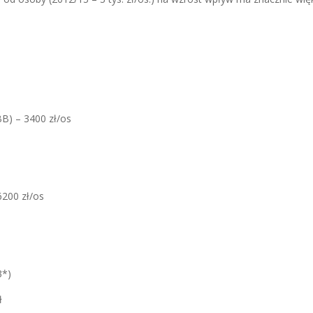
BB) – 3400 zł/os
6200 zł/os
3*)
ł