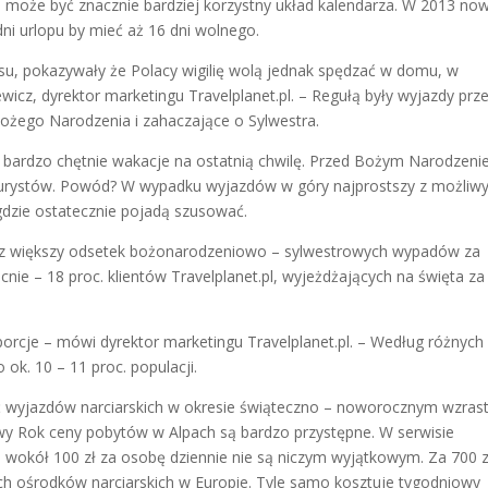
 może być znacznie bardziej korzystny układ kalendarza. W 2013 no
ni urlopu by mieć aż 16 dni wolnego.
esu, pokazywały że Polacy wigilię wolą jednak spędzać w domu, w
cz, dyrektor marketingu Travelplanet.pl. – Regułą były wyjazdy prz
Bożego Narodzenia i zahaczające o Sylwestra.
ją bardzo chętnie wakacje na ostatnią chwilę. Przed Bożym Narodzeni
 turystów. Powód? W wypadku wyjazdów w góry najprostszy z możliw
ą gdzie ostatecznie pojadą szusować.
raz większy odsetek bożonarodzeniowo – sylwestrowych wypadów za
cnie – 18 proc. klientów Travelplanet.pl, wyjeżdżających na święta za
orcje – mówi dyrektor marketingu Travelplanet.pl. – Według różnych
ok. 10 – 11 proc. populacji.
wyjazdów narciarskich w okresie świąteczno – noworocznym wzras
y Rok ceny pobytów w Alpach są bardzo przystępne. W serwisie
ej wokół 100 zł za osobę dziennie nie są niczym wyjątkowym. Za 700 z
h ośrodków narciarskich w Europie. Tyle samo kosztuje tygodniowy