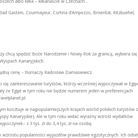
oszech albo kilka – kilkanaście w Czechach…
Bad Gastein, Courmayeur, Cortina d’Ampezzo, Brixental, Kitzbuehel,
,
órzy chcą spędzić Boże Narodzenie i Nowy Rok za granicą, wybiera się
 Wyspach Kanaryjskich.
zsądną cenę – tłumaczy Radosław Damasiewicz.
 się zainteresowanie turystów, którzy wcześniej wypoczywali w Egipc
ały że Egipt w tym roku nie będzie numerem jeden w preferencjach
velplanet.pl.
 kosztuje w najpopularniejszych krajach wśród polskich turystów 
(Wyspy Kanaryjskie). Ale w tym roku widać wyraźny wzrost wydatków
poczynek– z 3 tys. zł do 3,4 tys. zł na osobę.
 wzrostu popularności wyjazdów prawdziwie egzotycznych. Ich odse