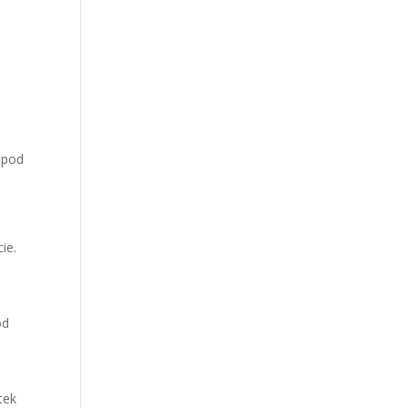
 pod
ie.
od
tek