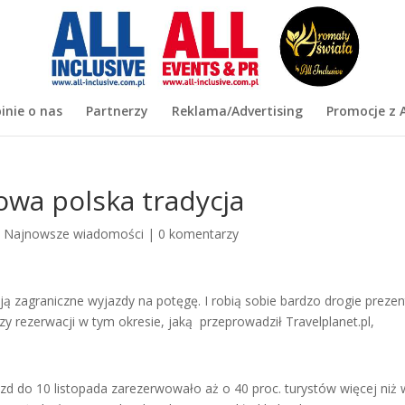
inie o nas
Partnerzy
Reklama/Advertising
Promocje z A
owa polska tradycja
|
Najnowsze wiadomości
|
0 komentarzy
 zagraniczne wyjazdy na potęgę. I robią sobie bardzo drogie preze
zy rezerwacji w tym okresie, jaką przeprowadził Travelplanet.pl,
d do 10 listopada zarezerwowało aż o 40 proc. turystów więcej niż 