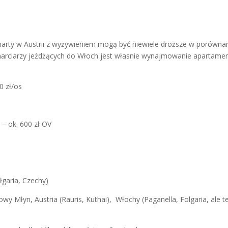
narty w Austrii z wyżywieniem mogą być niewiele droższe w porównan
narciarzy jeżdżących do Włoch jest własnie wynajmowanie apartam
0 zł/os
 – ok. 600 zł OV
łgaria, Czechy)
wy Młyn, Austria (Rauris, Kuthai), Włochy (Paganella, Folgaria, ale 