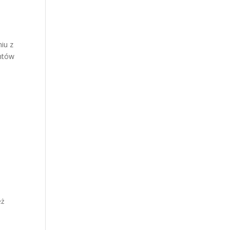
iu z
entów
też