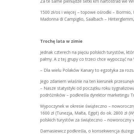
Za te same pieniądze setki km nartostrad we Wł
1500 zł/os i więcej – topowe ośrodki – Bormio, 
Madonna di Campiglio, Saalbach – Hinterglemm
Trochę lata w zimie
Jednak czterech na pięciu polskich turystów, kt
palmy. A z tej grupy co trzeci chce wypocząć na
– Dla wielu Polaków Kanary to egzotyka za ro
Jego zdaniem właśnie na ten kierunek przesunęło
– Nasze statystyki od początku roku sygnalizow
podróżników – podkreśla dyrektor marketingu Tra
Wypoczynek w okresie świąteczno – noworocznym
1600 zł (Tunezja, Malta, Egipt) do ok. 2800 zł 
polskich turystów za świąteczno – noworoczny wy
Damasiewicz podkreśla, o konsekwencja dużego