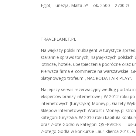
Egipt, Tunezja, Malta 5* – ok. 2500 – 2700 zł
TRAVEPLANET.PL
Największy polski multiagent w turystyce sprzeda
starannie sprawdzonych, największych polskich 
lotnicze, hotele, ubezpieczenia podróżne ora
Pierwsza firma e-commerce na warszawskiej GPW
platynowego trofeum „NAGRODA FAIR PLAY”.
Najlepszy serwis rezerwacyjny według portalu int
ekspertów branży internetowej. W 2012 roku po r
internetowych (turystyka) Money.pl, Gazety Wyb
Sklepów Internetowych Wprost i Money. pl stro
kategorii turystyka. W 2010 roku kapituła konkur
oraz Złote Godło w kategorii QSERVICES — usługi
Złotego Godła w konkursie Laur Klienta 2010, w