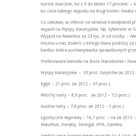
wzrósł znacznie, bo z 9 do blisko 17 procent. – 
bo cena takiego wypadu na drugi koniec świata 
Co ciekawe, w ofercie na serwisie travelplanet.
wyjazd na Wyspy Kanaryjskie. Np. Sylwester w Ga
Wyjazd na Mauritius za 23 tys. zł od osoby. – A
można u nas znaleźć z innego biura podróży za 
bardzo dobra porównywarka sprawdzonych przez
Preferowane kierunki na Boże Narodzenie i No
Wyspy Kanaryjskie – 33 proc. turystów (w 2012 –
Egipt – 21 proc. (w 2012 – 47 proc.)
Włochy narty – 8,9 proc (w 2012 – 7,5 proc.)
Austria narty – 7,8 proc. (w 2012 – 5 proc.)
egzotyczne wyprawy – 16,7 proc. – na (w 2012 – 9
Mauritius, Karaiby, Senegal, RPA, Gambia.
średnia cena świątecznego wyjazdu to 3,4 tys. z