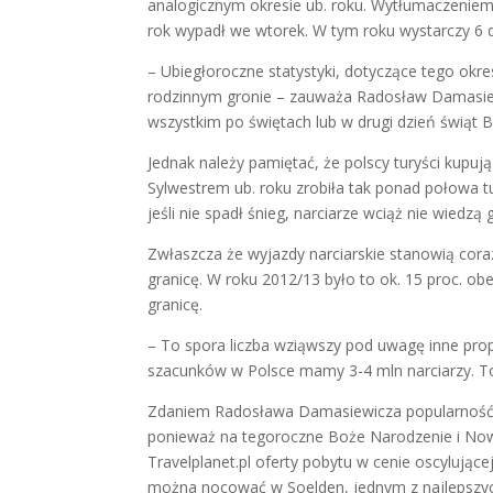
analogicznym okresie ub. roku. Wytłumaczeniem
rok wypadł we wtorek. W tym roku wystarczy 6 d
– Ubiegłoroczne statystyki, dotyczące tego okr
rodzinnym gronie – zauważa Radosław Damasiewi
wszystkim po świętach lub w drugi dzień świąt 
Jednak należy pamiętać, że polscy turyści kupu
Sylwestrem ub. roku zrobiła tak ponad połowa
jeśli nie spadł śnieg, narciarze wciąż nie wiedz
Zwłaszcza że wyjazdy narciarskie stanowią co
granicę. W roku 2012/13 było to ok. 15 proc. obe
granicę.
– To spora liczba wziąwszy pod uwagę inne prop
szacunków w Polsce mamy 3-4 mln narciarzy. To 
Zdaniem Radosława Damasiewicza popularność 
ponieważ na tegoroczne Boże Narodzenie i Now
Travelplanet.pl oferty pobytu w cenie oscylując
można nocować w Soelden, jednym z najlepszyc