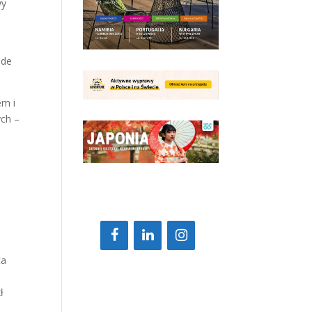
wy
ede
em i
ych –
ta
ł