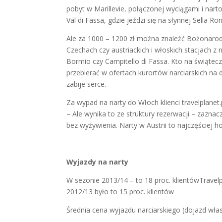
pobyt w Marillevie, połączonej wyciągami i nar
Val di Fassa, gdzie jeździ się na słynnej Sella 
Ale za 1000 – 1200 zł można znaleźć Bożonarod
Czechach czy austriackich i włoskich stacjach z 
Bormio czy Campitello di Fassa. Kto na świąt
przebierać w ofertach kurortów narciarskich na
zabije serce.
Za wypad na narty do Włoch klienci travelplanet.p
– Ale wynika to ze struktury rezerwacji – zazn
bez wyżywienia. Narty w Austrii to najczęściej 
Wyjazdy na narty
W sezonie 2013/14 – to 18 proc. klientówTravel
2012/13 było to 15 proc. klientów
Średnia cena wyjazdu narciarskiego (dojazd wła