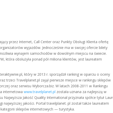
jący przez Internet, Call Center oraz Punkty Obsługi Klienta ofertę
organizatorów wyjazdów. Jednocześnie ma w swojej ofercie bilety
z umożliwia wynajem samochodów w dowolnym miejscu na świecie.
, która obsłużyła ponad pół miliona klientów, jest laureatem
eraktywnie.pl, który w 2013 r. sporządził ranking w oparciu o oceny
az trzeci Travelplanet.pl zajął pierwsze miejsce w rankingu sklepów
orczej oraz serwisu Wyborcza.biz. W latach 2008-2011 w Rankingu
na internetowa
www.travelplanet.pl
została uznana za najlepszą w
su Najwyższa Jakość Quality International przyznała spółce tytuł Lau
 najwyższej jakości. Portal travelplanet. pl został także laureatem
 kategorii sklepów internetowych — turystyka.