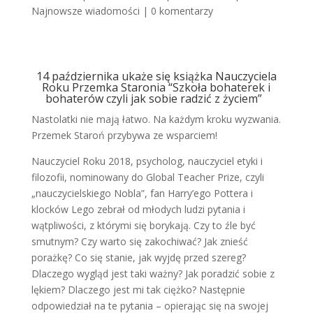
Najnowsze wiadomości
|
0 komentarzy
14 października ukaże się książka Nauczyciela
Roku Przemka Staronia “Szkoła bohaterek i
bohaterów czyli jak sobie radzić z życiem”
Nastolatki nie mają łatwo. Na każdym kroku wyzwania.
Przemek Staroń przybywa ze wsparciem!
Nauczyciel Roku 2018, psycholog, nauczyciel etyki i
filozofii, nominowany do Global Teacher Prize, czyli
„nauczycielskiego Nobla”, fan Harry’ego Pottera i
klocków Lego zebrał od młodych ludzi pytania i
wątpliwości, z którymi się borykają. Czy to źle być
smutnym? Czy warto się zakochiwać? Jak znieść
porażkę? Co się stanie, jak wyjdę przed szereg?
Dlaczego wygląd jest taki ważny? Jak poradzić sobie z
lękiem? Dlaczego jest mi tak ciężko? Następnie
odpowiedział na te pytania – opierając się na swojej