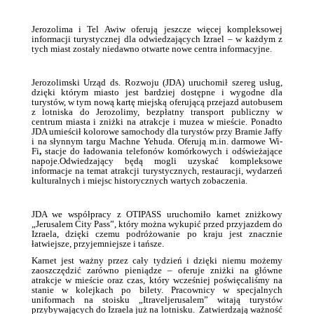
Jerozolima i Tel Awiw oferują jeszcze więcej kompleksowej
informacji turystycznej dla odwiedzających Izrael – w każdym z
tych miast zostały niedawno otwarte nowe centra informacyjne.
Jerozolimski Urząd ds. Rozwoju (JDA) uruchomił szereg usług,
dzięki którym miasto jest bardziej dostępne i wygodne dla
turystów, w tym nową kartę miejską oferującą przejazd autobusem
z lotniska do Jerozolimy, bezpłatny transport publiczny w
centrum miasta i zniżki na atrakcje i muzea w mieście. Ponadto
JDA umieścił kolorowe samochody dla turystów przy Bramie Jaffy
i na słynnym targu Machne Yehuda. Oferują m.in. darmowe Wi-
Fi
,
stacje do ładowania telefonów komórkowych i odświeżające
napoje.Odwiedzający będą mogli uzyskać kompleksowe
informacje na temat atrakcji turystycznych, restauracji, wydarzeń
kulturalnych i miejsc historycznych wartych zobaczenia.
JDA we współpracy z OTIPASS uruchomiło karnet zniżkowy
„Jerusalem City Pass”, który można wykupić przed przyjazdem do
Izraela, dzięki czemu podróżowanie po kraju jest znacznie
łatwiejsze, przyjemniejsze i tańsze.
Karnet jest ważny przez cały tydzień i dzięki niemu możemy
zaoszczędzić zarówno pieniądze – oferuje zniżki na główne
atrakcje w mieście oraz czas, który wcześniej poświęcaliśmy na
stanie w kolejkach po bilety. Pracownicy w specjalnych
uniformach na stoisku „Itraveljerusalem” witają turystów
przybywających do Izraela już na lotnisku. Zatwierdzają ważność