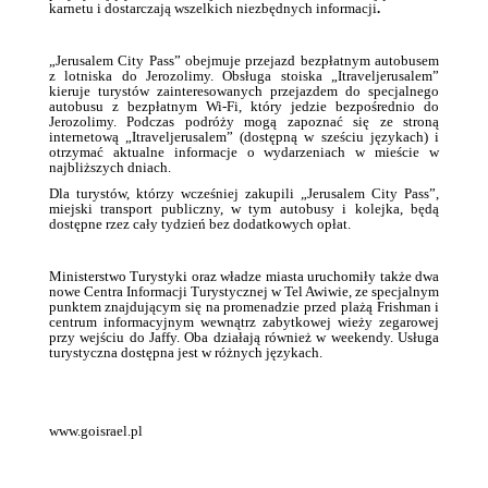
karnetu i dostarczają wszelkich niezbędnych informacji
.
„Jerusalem City Pass” obejmuje przejazd bezpłatnym autobusem
z lotniska do Jerozolimy. Obsługa stoiska „Itraveljerusalem”
kieruje turystów zainteresowanych przejazdem do specjalnego
autobusu z bezpłatnym Wi-Fi, który jedzie bezpośrednio do
Jerozolimy. Podczas podróży mogą zapoznać się ze stroną
internetową „Itraveljerusalem” (dostępną w sześciu językach) i
otrzymać aktualne informacje o wydarzeniach w mieście w
najbliższych dniach.
Dla turystów, którzy wcześniej zakupili „Jerusalem City Pass”,
miejski transport publiczny, w tym autobusy i kolejka, będą
dostępne rzez cały tydzień bez dodatkowych opłat.
Ministerstwo Turystyki oraz władze miasta uruchomiły także dwa
nowe Centra Informacji Turystycznej w Tel Awiwie, ze specjalnym
punktem znajdującym się na promenadzie przed plażą Frishman i
centrum informacyjnym wewnątrz zabytkowej wieży zegarowej
przy wejściu do Jaffy. Oba działają również w weekendy. Usługa
turystyczna dostępna jest w różnych językach.
www.goisrael.pl