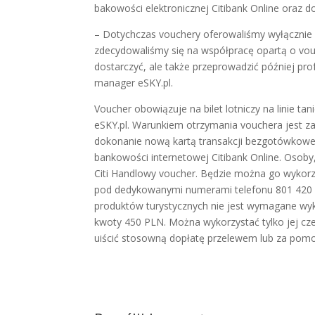
bakowości elektronicznej Citibank Online oraz
– Dotychczas vouchery oferowaliśmy wyłącznie 
zdecydowaliśmy się na współpracę opartą o vou
dostarczyć, ale także przeprowadzić później pr
manager eSKY.pl.
Voucher obowiązuje na bilet lotniczy na linie tan
eSKY.pl. Warunkiem otrzymania vouchera jest za
dokonanie nową kartą transakcji bezgotówkowej
bankowości internetowej Citibank Online. Osoby,
Citi Handlowy voucher. Będzie można go wykorz
pod dedykowanymi numerami telefonu 801 420 30
produktów turystycznych nie jest wymagane wyk
kwoty 450 PLN. Można wykorzystać tylko jej cze
uiścić stosowną dopłatę przelewem lub za pomo