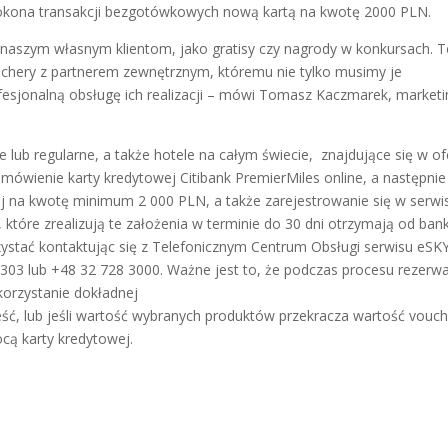
 dokona transakcji bezgotówkowych nową kartą na kwotę 2000 PLN.
naszym własnym klientom, jako gratisy czy nagrody w konkursach. T
chery z partnerem zewnętrznym, któremu nie tylko musimy je
ofesjonalną obsługę ich realizacji – mówi Tomasz Kaczmarek, marketi
ie lub regularne, a także hotele na całym świecie, znajdujące się w of
mówienie karty kredytowej Citibank PremierMiles online, a następnie
 na kwotę minimum 2 000 PLN, a także zarejestrowanie się w serwi
 które zrealizują te założenia w terminie do 30 dni otrzymają od ban
ystać kontaktując się z Telefonicznym Centrum Obsługi serwisu eSKY
3 lub +48 32 728 3000. Ważne jest to, że podczas procesu rezerwa
orzystanie dokładnej
ść, lub jeśli wartość wybranych produktów przekracza wartość vouch
cą karty kredytowej.