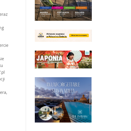
eraz
ng
ercie
sie
ku
.pl
cji
era,