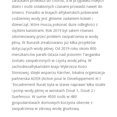
zarazkami prowadzi do chorób, a w przypadku małych
dzieci i osób osłabionych czasami prowadzi nawet do
śmierci. Ponadto w krajach afrykańskich pobieranie
codziennej wody jest głównie zadaniem kobiet i
dziewcząt, które muszą pokonać duże odległości z
ciężkimi kanistrami. Rok 2019 był zatem również
zdominowany przez problem zaopatrzenia w wodę
pitną. W Burundi zrealizowano już kilka projektów
dotyczących wody pitnej. Od 2019 roku około 800
mieszkańców parafii Gitaza nad jeziorem Tanganika
zostało zaopatrzonych w czystą wodę pitną. W
zachodnioafrykańskim kraju Wybrzeża Kości
Słoniowej, dzięki wsparciu Kärcher, lokalna organizacja
partnerska ADER (Action pour le Developpement et l
´Encadrement Rural) była w stanie naprawić kilka studni
i pomp wody pitnej w wioskach Doué 1, Doué 2 i
Guefensso. W sumie 4500 osób w 480
gospodarstwach domowych korzysta obecnie z
zaopatrzenia w zdrową wodę gruntową.