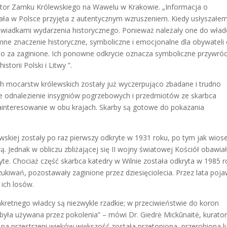
rektor Zamku Królewskiego na Wawelu w Krakowie. „Informacja o
ała w Polsce przyjęta z autentycznym wzruszeniem. Kiedy usłyszałem
wiadkami wydarzenia historycznego. Ponieważ należały one do wła
omne znaczenie historyczne, symboliczne i emocjonalne dla obywateli
no za zaginione. Ich ponowne odkrycie oznacza symboliczne przywró
torii Polski i Litwy ”.
ich mocarstw królewskich zostały już wyczerpująco zbadane i trudno
 odnalezienie insygniów pogrzebowych i przedmiotów ze skarbca
interesowanie w obu krajach. Skarby są gotowe do pokazania
lewskiej zostały po raz pierwszy odkryte w 1931 roku, po tym jak wio
. Jednak w obliczu zbliżającej się II wojny światowej Kościół obawiał
ryte. Chociaż część skarbca katedry w Wilnie została odkryta w 1985 r
kiwań, pozostawały zaginione przez dziesięciolecia. Przez lata poja
 ich losów.
nkretnego władcy są niezwykle rzadkie; w przeciwieństwie do koron
yła używana przez pokolenia” – mówi Dr. Giedrė Mickūnaitė, kurato
a na przestrzeni wieków większość została przetopiona, przerobiona l