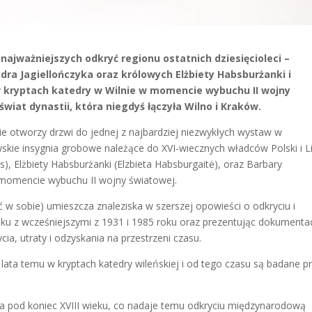
ajważniejszych odkryć regionu ostatnich dziesięcioleci –
dra Jagiellończyka oraz królowych Elżbiety Habsburżanki i
 w kryptach katedry w Wilnie w momencie wybuchu II wojny
wiat dynastii, która niegdyś łączyła Wilno i Kraków.
e otworzy drzwi do jednej z najbardziej niezwykłych wystaw w
ewskie insygnia grobowe należące do XVI-wiecznych władców Polski i L
is), Elżbiety Habsburżanki (Elzbieta Habsburgaitė), oraz Barbary
w momencie wybuchu II wojny światowej.
w sobie) umieszcza znaleziska w szerszej opowieści o odkryciu i
ku z wcześniejszymi z 1931 i 1985 roku oraz prezentując dokumenta
cia, utraty i odzyskania na przestrzeni czasu.
lata temu w kryptach katedry wileńskiej i od tego czasu są badane p
ła pod koniec XVIII wieku, co nadaje temu odkryciu międzynarodową