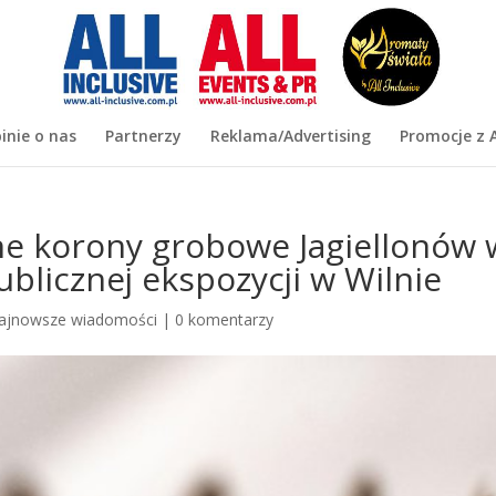
inie o nas
Partnerzy
Reklama/Advertising
Promocje z A
ne korony grobowe Jagiellonów 
blicznej ekspozycji w Wilnie
ajnowsze wiadomości
|
0 komentarzy