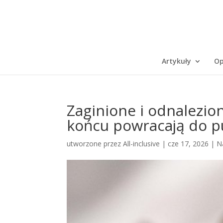
Artykuły
Op
Zaginione i odnalezio
końcu powracają do pu
utworzone przez
All-inclusive
|
cze 17, 2026
|
N