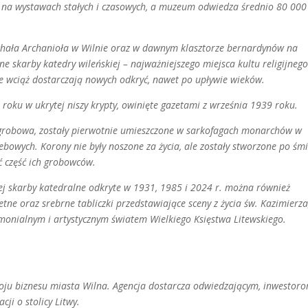
na wystawach stałych i czasowych, a muzeum odwiedza średnio 80 000
chała Archanioła w Wilnie oraz w dawnym klasztorze bernardynów na
e skarby katedry wileńskiej – najważniejszego miejsca kultu religijnego
ce wciąż dostarczają nowych odkryć, nawet po upływie wieków.
oku w ukrytej niszy krypty, owinięte gazetami z września 1939 roku.
na grobowa, zostały pierwotnie umieszczone w sarkofagach monarchów w
owych. Korony nie były noszone za życia, ale zostały stworzone po śmi
ć część ich grobowców.
ej skarby katedralne odkryte w 1931, 1985 i 2024 r. można również
etne oraz srebrne tabliczki przedstawiające sceny z życia św. Kazimierza
monialnym i artystycznym światem Wielkiego Księstwa Litewskiego.
zwoju biznesu miasta Wilna. Agencja dostarcza odwiedzającym, inwestoro
ji o stolicy Litwy.