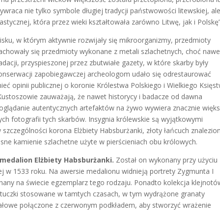
ywraca nie tylko symbole długiej tradycji państwowości litewskiej, al
stycznej, która przez wieki kształtowała zarówno Litwę, jak i Polskę”
isku, w którym aktywnie rozwijały się mikroorganizmy, przedmioty
zachowały się przedmioty wykonane z metali szlachetnych, choć nawe
acji, przyspieszonej przez zbutwiałe gazety, w które skarby były
konserwacji zapobiegawczej archeologom udało się odrestaurować
eć opinii publicznej o koronie Królestwa Polskiego i Wielkiego Księs
 Kustoszowie zauważają, że nawet historycy i badacze od dawna
ż oglądanie autentycznych artefaktów na żywo wywiera znacznie więk
nych fotografii tych skarbów. Insygnia królewskie są wyjątkowymi
szczególności korona Elżbiety Habsburżanki, złoty łańcuch znalezio
sne kamienie szlachetne użyte w pierścieniach obu królowych.
medalion Elżbiety Habsburżanki.
Został on wykonany przy użyciu
j w 1533 roku. Na awersie medalionu widnieją portrety Zygmunta I
 znany na świecie egzemplarz tego rodzaju. Ponadto kolekcja klejnotó
 sztuczki stosowane w tamtych czasach, w tym wydrążone granaty
ztałowe połączone z czerwonym podkładem, aby stworzyć wrażenie