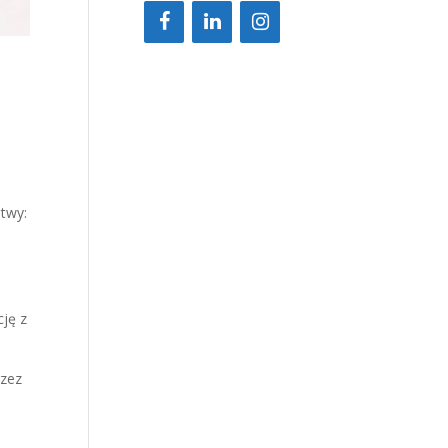
itwy:
cję z
rzez