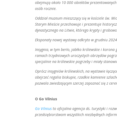
obejmują około 10 000 obiektów prezentowanych 
osób rocznie.
Oddział muzeum mieszczący się w kościele św. Mi
Starym Mieście przechowuje i prezentuje historyczn
dynastycznego na Litwie, którego krypty i grobow
Eksponaty nowej wystawy odkryto w grudniu 2024 r
Insygnia, w tym berło, jabłko królewskie i koro
ramach trzydniowych uroczystych obrzędów pogrzeb
specjalnie na królewskie pogrzeby i miały stanowi
Oprócz insygniów królewskich, na wystawie łącząc
obejrzeć regalia biskupie, rzadkie kamienie szlach
pozwala zwiedzającym szerzej zapoznać się z cere
O Go Vilnius
Go Vilnius
to oficjalna agencja ds. turystyki i ro
przedsiębiorstwom wszystkich niezbędnych informac