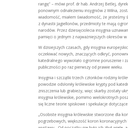
rangę” – mówi prof. dr hab. Andrzej Betlej, dy
ponownym odnalezieniu insygniów z Wilna, zost
wiadomość, miałem świadomość, że jesteśmy ś
z dynastii Jagiellonów, przedmioty te mają ogr
narodów. Przez dziesięciolecia insygnia uznawa
pamięci o jednym z najważniejszych okresów w his
W dzisiejszych czasach, gdy insygnia europejsk
oczekiwać nowych, znaczących odkryć, ponowne
katedralnego wywołało ogromne poruszenie i za
publiczności po raz pierwszy od prawie wieku.
Insygnia i szczątki trzech członków rodziny kró
powodzie odsłoniły królewskie krypty pod katedrą
zniszczenia lub grabieży, więc skarby zostały uk
insygnia królewskie, pomimo wielokrotnych poszu
się liczne teorie spiskowe i spekulacje dotyczące
„Osobiste insygnia królewskie stworzone dla ko
pogrzebowych, większość koron koronacyjnych b
wystawy. „Od początku nie było ich zbyt wiele, 