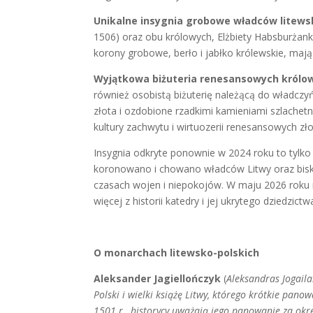
Unikalne insygnia grobowe władców litews
1506) oraz obu królowych, Elżbiety Habsburżank
korony grobowe, berło i jabłko królewskie, mają
Wyjątkowa biżuteria renesansowych królo
również osobistą biżuterię należącą do władczy
złota i ozdobione rzadkimi kamieniami szlache
kultury zachwytu i wirtuozerii renesansowych zł
Insygnia odkryte ponownie w 2024 roku to tylko 
koronowano i chowano władców Litwy oraz biskup
czasach wojen i niepokojów. W maju 2026 roku 
więcej z historii katedry i jej ukrytego dziedzictw
O monarchach litewsko-polskich
Aleksander Jagiellończyk
(
Aleksandras Jogaila
Polski i wielki książę Litwy, którego krótkie pa
1501 r., historycy uważają jego panowanie za ok