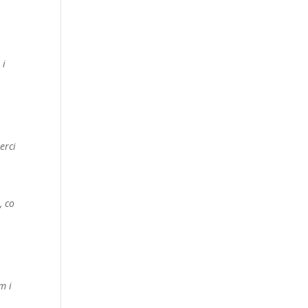
 i
erci
, co
m i