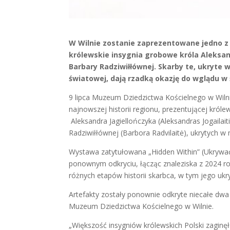
W Wilnie zostanie zaprezentowane jedno z n
królewskie insygnia grobowe króla Aleksan
Barbary Radziwiłłównej. Skarby te, ukryte
światowej, dają rzadką okazję do wglądu w ś
9 lipca Muzeum Dziedzictwa Kościelnego w Wilni
najnowszej historii regionu, prezentującej król
Aleksandra Jagiellończyka (Aleksandras Jogailait
Radziwiłłównej (Barbora Radvilaitė), ukrytych 
Wystawa zatytułowana „Hidden Within” (Ukrywać 
ponownym odkryciu, łącząc znaleziska z 2024 ro
różnych etapów historii skarbca, w tym jego ukry
Artefakty zostały ponownie odkryte niecałe dwa 
Muzeum Dziedzictwa Kościelnego w Wilnie.
„Większość insygniów królewskich Polski zaginę