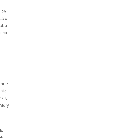
 tę
dców
 obu
cenie
senne
 się
oku,
wiały
rka
ub