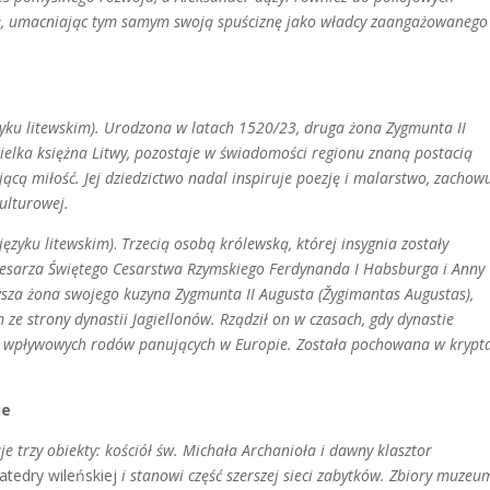
e, umacniając tym samym swoją spuściznę jako władcy zaangażowanego
zyku litewskim). Urodzona w latach 1520/23, druga żona Zygmunta II
wielka księżna Litwy, pozostaje w świadomości regionu znaną postacią
ącą miłość. Jej dziedzictwo nadal inspiruje poezję i malarstwo, zachow
kulturowej.
języku litewskim)
.
Trzecią osobą królewską, której insygnia zostały
 cesarza Świętego Cesarstwa Rzymskiego Ferdynanda I Habsburga i Anny
rwsza żona swojego kuzyna Zygmunta II Augusta (Žygimantas Augustas),
m ze strony dynastii Jagiellonów. Rządził on w czasach, gdy dynastie
ej wpływowych rodów panujących w Europie. Została pochowana w krypt
ie
e trzy obiekty: kościół św. Michała Archanioła i dawny klasztor
atedry wileńskiej
i stanowi część szerszej sieci zabytków. Zbiory muzeu