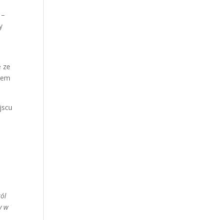
1–
y
e ze
twem
jscu
ról
y w