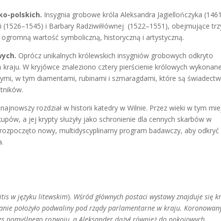
ko-polskich.
Insygnia grobowe króla Aleksandra Jagiellończyka (146
i (1526–1545) i Barbary Radziwiłłównej (1522–1551), obejmujące trz
 ogromną wartość symboliczną, historyczną i artystyczną.
wych.
Oprócz unikalnych królewskich insygniów grobowych odkryto
ń kraju. W kryjówce znaleziono cztery pierścienie królowych wykonan
tnymi, w tym diamentami, rubinami i szmaragdami, które są świadec
otników.
najnowszy rozdział w historii katedry w Wilnie. Przez wieki w tym mie
ów, a jej krypty służyły jako schronienie dla cennych skarbów w
rozpoczęto nowy, multidyscyplinarny program badawczy, aby odkryć
a.
itis w języku litewskim
).
Wśród głównych postaci wystawy znajduje się k
nowanie położyło podwaliny pod rządy parlamentarne w kraju. Koronowan
res pomyślnego rozwoju, a Aleksander dążył również do pokojowych