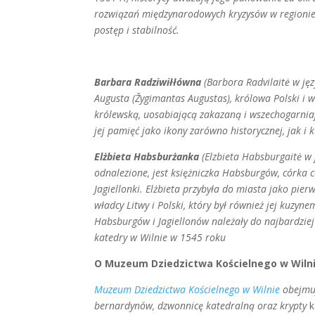
rozwiązań międzynarodowych kryzysów w regioni
postęp i stabilność.
Barbara Radziwiłłówna
(Barbora Radvilaitė w ję
Augusta (Žygimantas Augustas), królowa Polski i 
królewską, uosabiającą zakazaną i wszechogarniaj
jej pamięć jako ikony zarówno historycznej, jak i 
Elżbieta Habsburżanka
(Elzbieta Habsburgaitė w 
odnalezione, jest księżniczka Habsburgów, córka
Jagiellonki. Elżbieta przybyła do miasta jako pie
władcy Litwy i Polski, który był również jej kuzyne
Habsburgów i Jagiellonów należały do najbardzi
katedry w Wilnie w 1545 roku
O Muzeum Dziedzictwa Kościelnego w Wiln
Muzeum Dziedzictwa Kościelnego w Wilnie
obejmuj
bernardynów, dzwonnicę katedralną oraz krypty
k