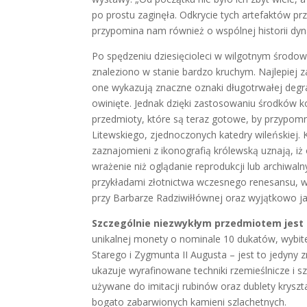
po prostu zaginęła. Odkrycie tych artefaktów prz
przypomina nam również o wspólnej historii dyna
Po spędzeniu dziesięcioleci w wilgotnym środow
znaleziono w stanie bardzo kruchym. Najlepiej 
one wykazują znaczne oznaki długotrwałej degrad
owinięte. Jednak dzięki zastosowaniu środków 
przedmioty, które są teraz gotowe, by przypomni
Litewskiego, zjednoczonych katedry wileńskiej.
zaznajomieni z ikonografią królewską uznają, i
wrażenie niż oglądanie reprodukcji lub archiwal
przykładami złotnictwa wczesnego renesansu, w 
przy Barbarze Radziwiłłównej oraz wyjątkowo ja
Szczególnie niezwykłym przedmiotem jest 
unikalnej monety o nominale 10 dukatów, wybite
Starego i Zygmunta II Augusta – jest to jedyny
ukazuje wyrafinowane techniki rzemieślnicze i
używane do imitacji rubinów oraz dublety krys
bogato zabarwionych kamieni szlachetnych.