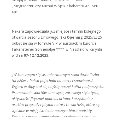
„Niegrzeczni” czy Michał Wójcik z kabaretu Ani Mru
Mru.
Nekera zapowiedziała już miejsce i termin kolejnego
otwarcia sezonu zimowego:
Ski Opening
2025/2026
odbędzie się w formule VIP w austriackim kurorcie
Falkensteiner Sonnenalpe **** w Nassfeld w Karyntii
w dnia
07-12.12.2025.
„W kończącym się sezonie zimowym rekordowa liczba
turystów z Polski pojechała na narty i snowboard.
Wyjazd w Alpy stał się częścią naszej kultury odpoczynku.
Promowanie sportów zimowych, zdrowego stylu życia,
aktywności fizycznej podczas urlopu, korzystanie z
uroków przyrody i piękna natury to wartości, które są
wpisane w misję istnienia naszego biura podróży.
Dlatego z dumą organizujemy i wspieramy coroczne