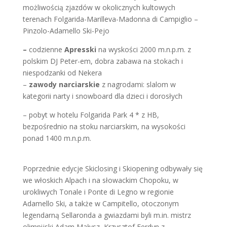
możliwością zjazdów w okolicznych kultowych
terenach Folgarida-Marilleva-Madonna di Campiglio –
Pinzolo-Adamello Ski-Pejo
–
codzienne
Apresski
na wyskości 2000 m.n.p.m. z
polskim DJ Peter-em, dobra zabawa na stokach i
niespodzanki od Nekera
–
zawody narciarskie
z nagrodami: slalom w
kategorii narty i snowboard dla dzieci i dorosłych
– pobyt w hotelu Folgarida Park 4 * z HB,
bezpośrednio na stoku narciarskim, na wysokości
ponad 1400 m.n.p.m.
Poprzednie edycje Skiclosing i Skiopening odbywały się
we włoskich Alpach i na słowackim Chopoku, w
urokliwych Tonale i Ponte di Legno w regionie
Adamello Ski, a także w Campitello, otoczonym
legendarną Sellaronda a gwiazdami byli m.in. mistrz
olimpijski Adam Małysz, Krzysztof Ferdyn z