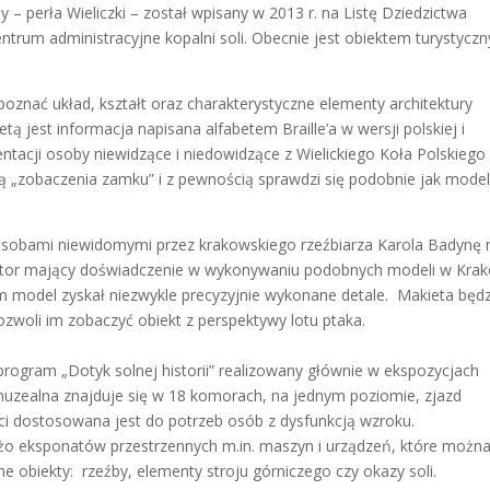
erła Wieliczki – został wpisany w 2013 r. na Listę Dziedzictwa
ntrum administracyjne kopalni soli. Obecnie jest obiektem turystyczn
oznać układ, kształt oraz charakterystyczne elementy architektury
 jest informacja napisana alfabetem Braille’a w wersji polskiej i
zentacji osoby niewidzące i niedowidzące z Wielickiego Koła Polskiego
 „zobaczenia zamku” i z pewnością sprawdzi się podobnie jak mode
osobami niewidomymi przez krakowskiego rzeźbiarza Karola Badynę 
utor mający doświadczenie w wykonywaniu podobnych modeli w Kra
ym model zyskał niezwykle precyzyjnie wykonane detale. Makieta będz
ozwoli im zobaczyć obiekt z perspektywy lotu ptaka.
rogram „Dotyk solnej historii” realizowany głównie w ekspozycjach
uzealna znajduje się w 18 komorach, na jednym poziomie, zjazd
ci dostosowana jest do potrzeb osób z dysfunkcją wzroku.
o eksponatów przestrzennych m.in. maszyn i urządzeń, które możn
e obiekty: rzeźby, elementy stroju górniczego czy okazy soli.