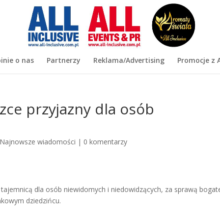
inie o nas
Partnerzy
Reklama/Advertising
Promocje z A
zce przyjazny dla osób
Najnowsze wiadomości
|
0 komentarzy
 tajemnicą dla osób niewidomych i niedowidzących, za sprawą bogat
amkowym dziedzińcu.