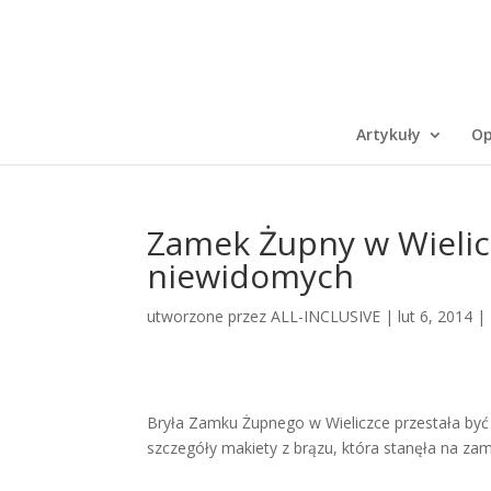
Artykuły
Op
Zamek Żupny w Wielic
niewidomych
utworzone przez
ALL-INCLUSIVE
|
lut 6, 2014
|
Bryła Zamku Żupnego w Wieliczce przestała być
szczegóły makiety z brązu, która stanęła na z