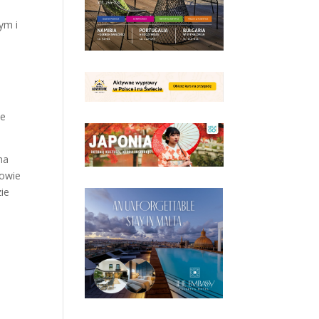
ym i
le
na
kowie
ie
a