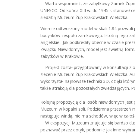
Warto wspomnieć, że zabytkowy Zamek Żupny – p
UNESCO. Od końca XIII w. do 1945 r. stanowił ce
siedzibą Muzeum Żup Krakowskich Wieliczka.
Wiernie odtworzony model w skali 1:84 pozwoli p
budynków zespołu zamkowego. Istotną jego zaletą
angielskiej. Jak podkreśliły obecne w czasie pre
Związku Niewidomych, model jest świetną formą
zabytków w Krakowie.
Projekt został przygotowany w konsultacji z 
zlecenie Muzeum Żup Krakowskich Wieliczka. A
wykorzystał najnowsze techniki 3D, dzięki któr
także atrakcją dla pozostałych zwiedzających. P
Kolejną propozycją dla osób niewidomych jest p
Muzeum w kopalni soli. Podziemna przestrzeń m
następuje windą, nie ma schodów, więc w całoś
W ekspozycji Muzeum znajduje się bardzo duż
poznawać przez dotyk, podobnie jak inne wybran