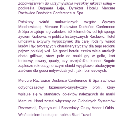
zobowiązaniem do utrzymywania wysokiej jakości usług
–
podkreśla Dagmara Leja, Dyrektor Hotelu Mercure
Racławice Dosłońce Conference & Spa.
Położony wśród malowniczych wzgórz Wyżyny
Miechowickiej,
Mercure Racławice Dosłońce Conference
& Spa znajduje się zaledwie 50 kilometrów od tętniącego
życiem Krakowa, w pobliżu historycznych Racławic. Hotel
umożliwia aktywny wypoczynek dla całej rodziny wśród
lasów i łąk tworzących charakterystyczny dla tego regionu
pejzaż polskiej wsi. Na gości hotelu czeka wiele atrakcji:
chata grillowa, staw, pole do nauki gry w golfa, kort
tenisowy, rowery, quady, czy przejażdżki konne. Bogate
zaplecze rekreacyjne czyni obiekt wyjątkowo atrakcyjnym
zarówno dla gości indywidualnych, jak i biznesowych.
Mercure Racławice Dosłońce Conference & Spa
zachowa
dotychczasowy biznesowo-turystyczny profil, który
wpisuje się w standardy obiektów należących do marki
Mercure. Hotel został włączony do Globalnych Systemów
Rezerwacji, Dystrybucji i Sprzedaży Grupy Accor i Orbis.
Właścicielem hotelu jest spółka Start Travel.