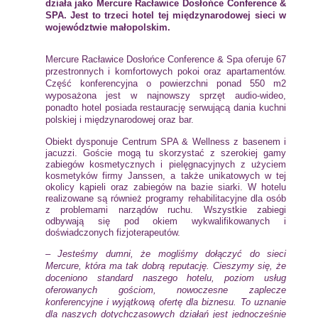
działa jako Mercure Racławice Dosłońce Conference &
SPA. Jest to trzeci hotel tej międzynarodowej sieci w
województwie małopolskim.
Mercure Racławice Dosłońce Conference & Spa
oferuje 67
przestronnych i komfortowych pokoi oraz apartamentów.
Część konferencyjna o powierzchni ponad 550 m2
wyposażona jest w najnowszy sprzęt audio-wideo,
ponadto hotel posiada restaurację serwującą dania kuchni
polskiej i międzynarodowej oraz bar.
Obiekt dysponuje Centrum SPA & Wellness z basenem i
jacuzzi. Goście mogą tu skorzystać z szerokiej gamy
zabiegów kosmetycznych i pielęgnacyjnych z użyciem
kosmetyków firmy Janssen, a także unikatowych w tej
okolicy kąpieli oraz zabiegów na bazie siarki. W hotelu
realizowane są również programy rehabilitacyjne dla osób
z problemami narządów ruchu. Wszystkie zabiegi
odbywają się pod okiem wykwalifikowanych i
doświadczonych fizjoterapeutów.
– Jesteśmy dumni, że mogliśmy dołączyć do sieci
Mercure, która ma tak dobrą reputację. Cieszymy się, że
doceniono standard naszego hotelu, poziom usług
oferowanych gościom, nowoczesne zaplecze
konferencyjne i wyjątkową ofertę dla biznesu. To uznanie
dla naszych dotychczasowych działań jest jednocześnie