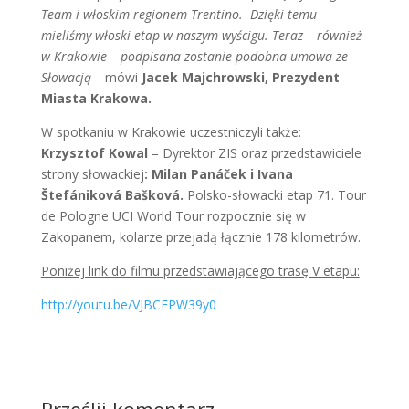
Team i włoskim regionem Trentino. Dzięki temu
mieliśmy włoski etap w naszym wyścigu. Teraz – również
w Krakowie – podpisana zostanie podobna umowa ze
Słowacją –
mówi
Jacek Majchrowski, Prezydent
Miasta Krakowa.
W spotkaniu w Krakowie uczestniczyli także:
Krzysztof Kowal
– Dyrektor ZIS oraz przedstawiciele
strony słowackiej
: Milan Panáček
i Ivana
Štefániková Bašková.
Polsko-słowacki etap 71. Tour
de Pologne UCI World Tour rozpocznie się w
Zakopanem, kolarze przejadą łącznie 178 kilometrów.
Poniżej link do filmu przedstawiającego trasę V etapu:
http://youtu.be/VJBCEPW39y0