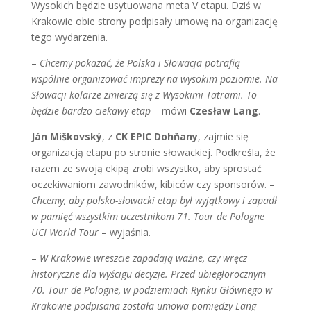
Wysokich będzie usytuowana meta V etapu. Dziś w
Krakowie obie strony podpisały umowę na organizację
tego wydarzenia.
–
Chcemy pokazać, że Polska i Słowacja potrafią
wspólnie organizować imprezy na wysokim poziomie. Na
Słowacji kolarze zmierzą się z Wysokimi Tatrami. To
będzie bardzo ciekawy etap
– mówi
Czesław Lang
.
Ján Miškovský
, z
CK EPIC Dohňany
, zajmie się
organizacją etapu po stronie słowackiej. Podkreśla, że
razem ze swoją ekipą zrobi wszystko, aby sprostać
oczekiwaniom zawodników, kibiców czy sponsorów. –
Chcemy, aby polsko-słowacki etap był wyjątkowy i zapadł
w pamięć wszystkim uczestnikom 71. Tour de Pologne
UCI World Tour
– wyjaśnia.
–
W Krakowie wreszcie zapadają ważne, czy wręcz
historyczne dla wyścigu decyzje. Przed ubiegłorocznym
70. Tour de Pologne, w podziemiach Rynku Głównego w
Krakowie podpisana została umowa pomiędzy Lang