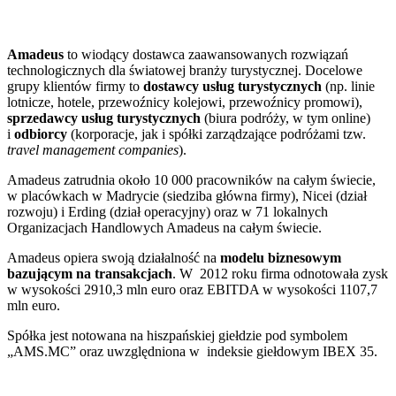
Amadeus
to wiodący dostawca zaawansowanych rozwiązań
technologicznych dla światowej branży turystycznej. Docelowe
grupy klientów firmy to
dostawcy usług turystycznych
(np. linie
lotnicze, hotele, przewoźnicy kolejowi, przewoźnicy promowi),
sprzedawcy usług turystycznych
(biura podróży, w tym online)
i
odbiorcy
(korporacje, jak i spółki zarządzające podróżami tzw.
travel management companies
).
Amadeus zatrudnia około 10 000 pracowników na całym świecie,
w placówkach w Madrycie (siedziba główna firmy), Nicei (dział
rozwoju) i Erding (dział operacyjny) oraz w 71 lokalnych
Organizacjach Handlowych Amadeus na całym świecie.
Amadeus opiera swoją działalność na
modelu biznesowym
bazującym na transakcjach
. W 2012 roku firma odnotowała zysk
w wysokości 2910,3 mln euro oraz EBITDA w wysokości 1107,7
mln euro.
Spółka jest notowana na hiszpańskiej giełdzie pod symbolem
„AMS.MC” oraz uwzględniona w indeksie giełdowym IBEX 35.