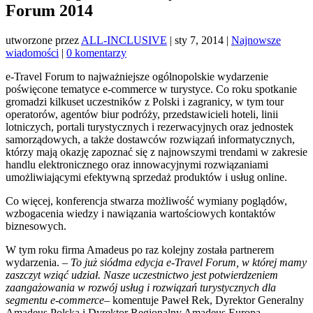
Forum 2014
utworzone przez
ALL-INCLUSIVE
|
sty 7, 2014
|
Najnowsze
wiadomości
|
0 komentarzy
e-Travel Forum to najważniejsze ogólnopolskie wydarzenie
poświęcone tematyce e-commerce w turystyce. Co roku spotkanie
gromadzi kilkuset uczestników z Polski i zagranicy, w tym tour
operatorów, agentów biur podróży, przedstawicieli hoteli, linii
lotniczych, portali turystycznych i rezerwacyjnych oraz jednostek
samorządowych, a także dostawców rozwiązań informatycznych,
którzy mają okazję zapoznać się z najnowszymi trendami w zakresie
handlu elektronicznego oraz innowacyjnymi rozwiązaniami
umożliwiającymi efektywną sprzedaż produktów i usług online.
Co więcej, konferencja stwarza możliwość wymiany poglądów,
wzbogacenia wiedzy i nawiązania wartościowych kontaktów
biznesowych.
W tym roku firma Amadeus po raz kolejny została partnerem
wydarzenia.
– To już siódma edycja e-Travel Forum, w której mamy
zaszczyt wziąć udział. Nasze uczestnictwo jest potwierdzeniem
zaangażowania w rozwój usług i rozwiązań turystycznych dla
segmentu e-commerce
–
komentuje Paweł Rek, Dyrektor Generalny
Amadeus Polska i Dyrektor Regionalny Amadeus Europa