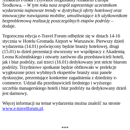
Środkowa. –
W
tym roku nasz zespół zaprezentuje uczestnikom
wydarzenia najnowsze trendy w dystrybucji oferty hotelowej oraz
innowacyjne rozwiązania mobilne, umożliwiające ich użytkownikom
bezproblemową realizację poszczególnych etapów podróży –
dodaje.
Tegoroczna edycja e-Travel Forum odbędzie się w dniach 14-16
stycznia w Hotelu Gromada Airport w Warszawie. Pierwszy dzień
wydarzenia (14.01) poświęcony będzie branży hotelowej, drugi
(15.01) to dzień prezentacji stworzony we współpracy z Akademią
Leona Koźmińskiego i otwarty zarówno dla przedstawicieli hoteli,
jak i biur podróży, zaś trzeci (16.01) dedykowany jest stricte biurom
podróży. Trzydniowe spotkanie będzie obfitowało w prelekcje
wygłoszone przez wybitnych ekspertów branży oraz panele
dyskusyjne, prezentujące konkretne zagadnienia z dziedziny e-
commerce. Udział dla przedstawicieli średniego i wyższego
szczebla managerskiego hoteli i biur podróży na dedykowany dzień
jest darmowy.
Więcej informacji na temat wydarzenia można znaleźć na stronie
www.e-travelforum.pl
.
***