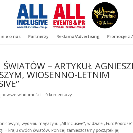
inie o nas
Partnerzy
Reklama/Advertising
Promocje z A
H ŚWIATÓW – ARTYKUŁ AGNIESZ
ŻSZYM, WIOSENNO-LETNIM
IVE”
jnowsze wiadomości
|
0 komentarzy
onicowym, wydaniu magazynu „All Inclusive”, w dziale „EuroPodróże”
gii – kraju dwóch światów. Poniżej zamieszczamy początek jej