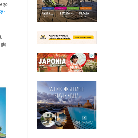
iego
zy-
i,
lgią
,