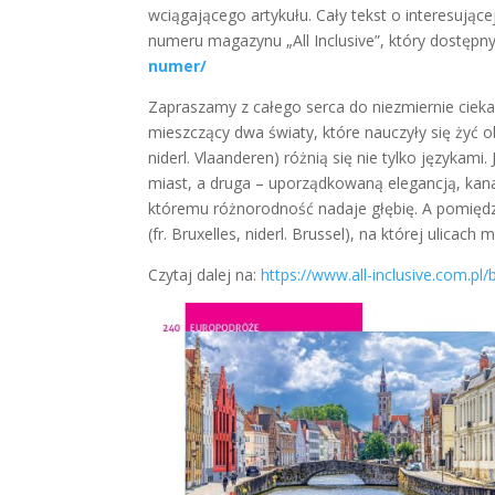
wciągającego artykułu. Cały tekst o interesując
numeru magazynu „All Inclusive”, który dostępny
numer/
Zapraszamy z całego serca do niezmiernie ciekawe
mieszczący dwa światy, które nauczyły się żyć ob
niderl. Vlaanderen) różnią się nie tylko języka
miast, a druga – uporządkowaną elegancją, kan
któremu różnorodność nadaje głębię. A pomiędzy 
(fr. Bruxelles, niderl. Brussel), na której ulicach
Czytaj dalej na:
https://www.all-inclusive.com.pl