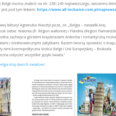
ej Belgii można znaleźć na str. 238–245 najświeższego, wiosenno-letn
 jest pod tym linkiem:
https://www.all-inclusive.com.pl/najnows
j lektury! Agnieszka Wasztyl pisze, że: „Belgia – niewielki kraj
ok siebie. Walonia (fr. Région wallonne) i Flandria (Region Flamandzk
mi. Jedna zachwyca górskimi krajobrazami Ardenów i romantyczną nosta
ałami i średniowiecznymi zabytkami. Razem tworzą opowieść o kraju
nimi kosmopolityczna stolica Belgii i Unii Europejskiej – Bruksela
 można usłyszeć wszystkie języki świata.”
/belgia-kraj-dwoch-swiatow/