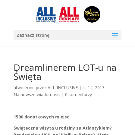
Zaznacz stronę
Dreamlinerem LOT-u na
Święta
utworzone przez
ALL-INCLUSIVE
|
lis 14, 2013
|
Najnowsze wiadomości
|
0 komentarzy
1500 dodatkowych miejsc
Świąteczna wizyta u rodziny za Atlantykiem?
Przyjaciele z USA na Wigilii w Polsce? Może