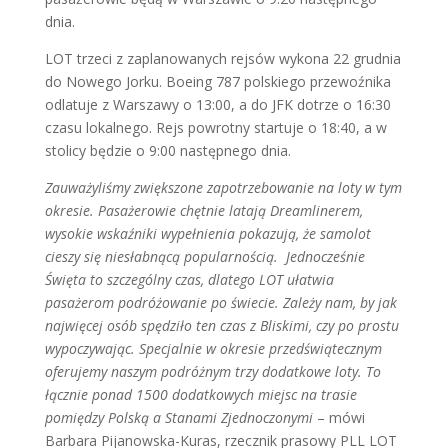
dnia.
LOT trzeci z zaplanowanych rejsów wykona 22 grudnia
do Nowego Jorku. Boeing 787 polskiego przewoźnika
odlatuje z Warszawy o 13:00, a do JFK dotrze o 16:30
czasu lokalnego. Rejs powrotny startuje o 18:40, a w
stolicy będzie o 9:00 następnego dnia.
Zauważyliśmy zwiększone zapotrzebowanie na loty w tym
okresie. Pasażerowie chętnie latają Dreamlinerem,
wysokie wskaźniki wypełnienia pokazują, że samolot
cieszy się niesłabnącą popularnością. Jednocześnie
Święta to szczególny czas, dlatego LOT ułatwia
pasażerom podróżowanie po świecie. Zależy nam, by jak
najwięcej osób spędziło ten czas z Bliskimi, czy po prostu
wypoczywając. Specjalnie w okresie przedświątecznym
oferujemy naszym podróżnym trzy dodatkowe loty. To
łącznie ponad 1500 dodatkowych miejsc na trasie
pomiędzy Polską a Stanami Zjednoczonymi
– mówi
Barbara Pijanowska-Kuras, rzecznik prasowy PLL LOT