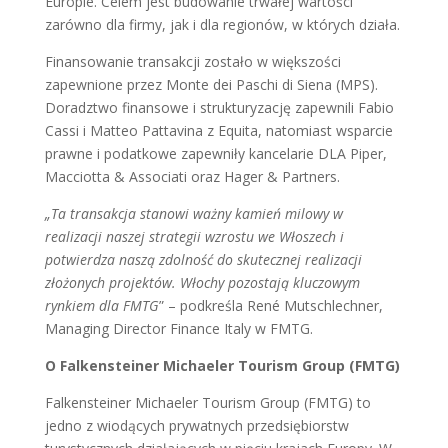
Europie. Celem jest budowanie trwałej wartości
zarówno dla firmy, jak i dla regionów, w których działa.
Finansowanie transakcji zostało w większości
zapewnione przez Monte dei Paschi di Siena (MPS).
Doradztwo finansowe i strukturyzację zapewnili Fabio
Cassi i Matteo Pattavina z Equita, natomiast wsparcie
prawne i podatkowe zapewniły kancelarie DLA Piper,
Macciotta & Associati oraz Hager & Partners.
„Ta transakcja stanowi ważny kamień milowy w
realizacji naszej strategii wzrostu we Włoszech i
potwierdza naszą zdolność do skutecznej realizacji
złożonych projektów. Włochy pozostają kluczowym
rynkiem dla FMTG
” – podkreśla René Mutschlechner,
Managing Director Finance Italy w FMTG.
O Falkensteiner Michaeler Tourism Group (FMTG)
Falkensteiner Michaeler Tourism Group (FMTG) to
jedno z wiodących prywatnych przedsiębiorstw