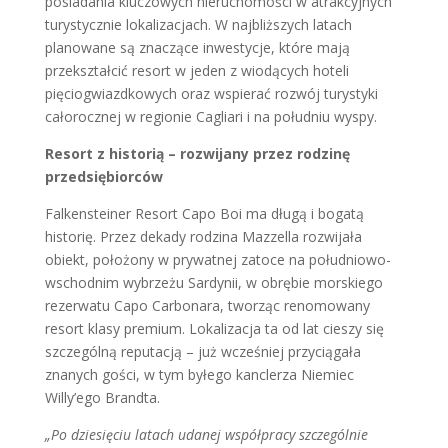
posiadania kluczowych nieruchomości w atrakcyjnych
turystycznie lokalizacjach. W najbliższych latach
planowane są znaczące inwestycje, które mają
przekształcić resort w jeden z wiodących hoteli
pięciogwiazdkowych oraz wspierać rozwój turystyki
całorocznej w regionie Cagliari i na południu wyspy.
Resort z historią – rozwijany przez rodzinę
przedsiębiorców
Falkensteiner Resort Capo Boi ma długą i bogatą
historię. Przez dekady rodzina Mazzella rozwijała
obiekt, położony w prywatnej zatoce na południowo-
wschodnim wybrzeżu Sardynii, w obrębie morskiego
rezerwatu Capo Carbonara, tworząc renomowany
resort klasy premium. Lokalizacja ta od lat cieszy się
szczególną reputacją – już wcześniej przyciągała
znanych gości, w tym byłego kanclerza Niemiec
Willy’ego Brandta.
„Po dziesięciu latach udanej współpracy szczególnie