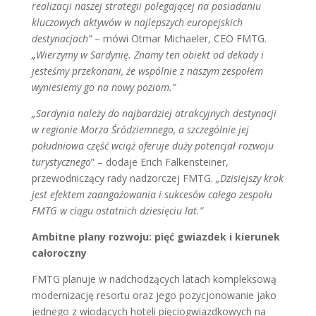
realizacji naszej strategii polegającej na posiadaniu
kluczowych aktywów w najlepszych europejskich
destynacjach”
– mówi Otmar Michaeler, CEO FMTG.
„Wierzymy w Sardynię. Znamy ten obiekt od dekady i
jesteśmy przekonani, że wspólnie z naszym zespołem
wyniesiemy go na nowy poziom.”
„Sardynia należy do najbardziej atrakcyjnych destynacji
w regionie Morza Śródziemnego, a szczególnie jej
południowa część wciąż oferuje duży potencjał rozwoju
turystycznego
” – dodaje Erich Falkensteiner,
przewodniczący rady nadzorczej FMTG.
„Dzisiejszy krok
jest efektem zaangażowania i sukcesów całego zespołu
FMTG w ciągu ostatnich dziesięciu lat.”
Ambitne plany rozwoju: pięć gwiazdek i kierunek
całoroczny
FMTG planuje w nadchodzących latach kompleksową
modernizację resortu oraz jego pozycjonowanie jako
jednego z wiodących hoteli pięciogwiazdkowych na