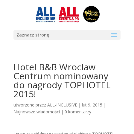
Zaznacz stronę
Hotel B&B Wroclaw
Centrum nominowany
do nagrody TOPHOTEL
2015!
utworzone przez
ALL-INCLUSIVE
|
lut 9, 2015
|
Najnowsze wiadomości
|
0 komentarzy
Już po raz siódmy wystartował plebiscyt TOPHOTEL