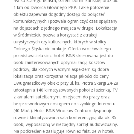
Rynku Starego Miasta, Galerii Dominikańskiej oraz ok.
1 km od Dworca Głównego PKP. Takie położenie
obiektu zapewnia dogodny dostęp do połączeń
komunikacyjnych i pozwala ograniczyć czas spędzany
na dojazdach z jednego miejsca w drugie. Lokalizacja
w Śródmieściu pozwala korzystać z atrakcji
turystycznych czy kulturalnych, których w stolicy
Dolnego Śląska nie brakuje. Oferta wrocławskiego
przedstawiciela sieci hoteli B&B skierowana jest do
osób zainteresowanych optymalizacją kosztów
podróży, dla których ważnym aspektem są dobra
lokalizacja oraz korzystna relacja jakości do ceny.
Dwugwiazdkowy obiekt przy ul. ks. Piotra Skargi 24-28
udostępnia 140 klimatyzowanych pokoi z łazienką, TV
z kanałami satelitarnymi, miejscem do pracy oraz
bezprzewodowym dostępem do szybkiego Internetu
(40 Mb/s). Hotel B&B Wrocław Centrum dysponuje
również klimatyzowaną salą konferencyjną dla ok. 35
osób, wyposażoną w niezbędny sprzęt audiowizualny.
Na podkreślenie zasługuje również fakt, że w hotelu