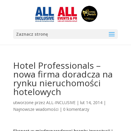
Zaznacz stronę
Hotel Professionals –
nowa firma doradcza na
rynku nieruchomości
hotelowych
utworzone przez
ALL-INCLUSIVE
|
lut 14, 2014
|
Najnowsze wiadomości
|
0 komentarzy
Ekspert w międzynarodowej branży inwestycji i