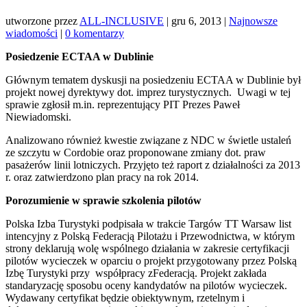
utworzone przez
ALL-INCLUSIVE
|
gru 6, 2013
|
Najnowsze
wiadomości
|
0 komentarzy
Posiedzenie ECTAA w Dublinie
Głównym tematem dyskusji na posiedzeniu ECTAA w Dublinie był
projekt nowej dyrektywy dot. imprez turystycznych. Uwagi w tej
sprawie zgłosił m.in. reprezentujący PIT Prezes Paweł
Niewiadomski.
Analizowano również kwestie związane z NDC w świetle ustaleń
ze szczytu w Cordobie oraz proponowane zmiany dot. praw
pasażerów linii lotniczych. Przyjęto też raport z działalności za 2013
r. oraz zatwierdzono plan pracy na rok 2014.
Porozumienie w sprawie szkolenia pilotów
Polska Izba Turystyki podpisała w trakcie Targów TT Warsaw list
intencyjny z Polską Federacją Pilotażu i Przewodnictwa, w którym
strony deklarują wolę wspólnego działania w zakresie certyfikacji
pilotów wycieczek w oparciu o projekt przygotowany przez Polską
Izbę Turystyki przy współpracy zFederacją. Projekt zakłada
standaryzację sposobu oceny kandydatów na pilotów wycieczek.
Wydawany certyfikat będzie obiektywnym, rzetelnym i