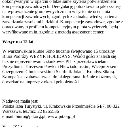
dokonywanym w oparciu o takie same kryteria potwierdzeniem
kompetencji zawodowych. Deregulację potraktowano jako szansę
na wprowadzenie gruntownych zmian w systemie oceniania
kompetencji zawodowych, zgodnych z aktualną wiedzą na temat
zarządzania zasobami ludzkimi. Kompetencje zawodowe, zgodne z
opracowanym profilem kompetencyjnym pilota wycieczek, będą
weryfikowane m.in. zgodnie z metodą assessment center.
Wezyr ma 15 lat
W warszawskim klubie Soho hucznie świętowano 15 urodziny
Biura Podróży WEZYR HOLIDAYS. Wśród gości znaleźli się
licznie reprezentowani członkowie PIT z przedstawicielami
Prezydium – Prezesem Pawłem Niewiadomskim, Wiceprezesem
Grzegorzem Chmielewskim i Skarbnik Jolantą Kondys-Sikorą.
Szampańska zabawa trwała do białego rana. Już nie możemy się
doczekać na imprezę z okazji pełnoletności.
Nadawcą maila jest:
Polska Izba Turystyki, ul. Krakowskie Przedmieście 64/7, 00-322
Warszawa, tel./fax: 22 8265536
e-mail: biuro@pit.org.pl, www.pit.org.pl