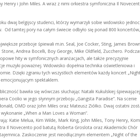
y Henry i John Miles. A wraz z nimi orkiestra symfoniczna Il Novecen
oku dwaj belgijscy studenci, którzy wymarzyli sobie widowisko jedno
. Od tamtej pory na całym świecie odbyło się ponad 800 koncertów
większe przeboje śpiewali m.in. Seal, Joe Cocker, Sting, James Brow
 Stone, Andrea Bocelli, Boy George, Mike Oldfield, Zucchero. Podcza
popowe hity w symfonicznych aranżacjach, ale także precyzyjnie
e muzyki poważnej. Widowisko dopełnia technika oświetleniowa i
ie. Dzięki zgraniu tych wszystkich elementów każdy koncert „Night
, emocjonującym spektaklem.
liczność bawiła się wówczas słuchając Natalii Kukulskiej śpiewające
rapera Coolio w jego słynnym przeboju „Gangsta Paradise”. Na scenie
cdonald, OMD oraz John Miles oraz Mateusz Ziółko. Dwaj ostatni zosta
lne wykonanie „When a Man Loves a Woman”.
ą: Katie Melua, Kim Wilde, Mark King, John Miles, Tony Henry, Komb
tra Il Novecento pod batutą Roberta Groslota oraz Akademicki Chór
e tajemnica. Zaskoczenie jest nieodłącznym elementem „Night of the