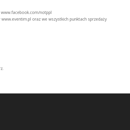
az www.facebook.com/notppl
 www.eventim.pl oraz we wszystkich punktach sprzedaży
z.