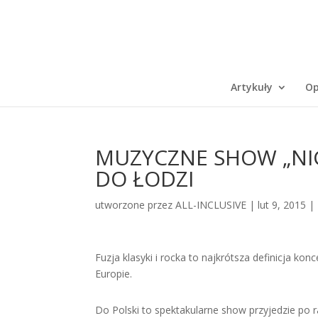
Artykuły
Op
MUZYCZNE SHOW „NIG
DO ŁODZI
utworzone przez
ALL-INCLUSIVE
|
lut 9, 2015
|
Fuzja klasyki i rocka to najkrótsza definicja ko
Europie.
Do Polski to spektakularne show przyjedzie po r