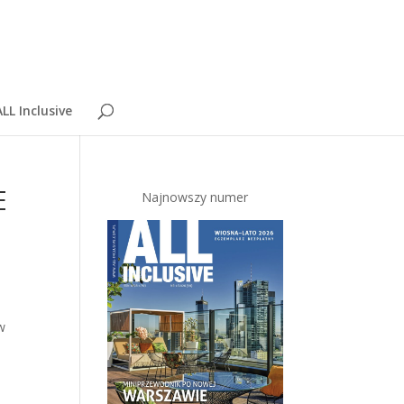
LL Inclusive
E
Najnowszy numer
 w
m