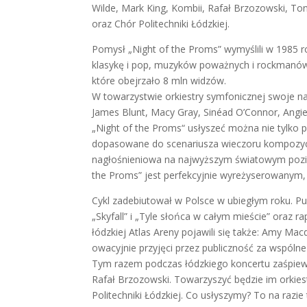
Wilde, Mark King, Kombii, Rafał Brzozowski, Ton
oraz Chór Politechniki Łódzkiej.
Pomysł „Night of the Proms” wymyślili w 1985 r
klasykę i pop, muzyków poważnych i rockmanów
które obejrzało 8 mln widzów.
W towarzystwie orkiestry symfonicznej swoje naj
James Blunt, Macy Gray, Sinéad O’Connor, Angie
„Night of the Proms“ usłyszeć można nie tylko 
dopasowane do scenariusza wieczoru kompozycj
nagłośnieniowa na najwyższym światowym poziom
the Proms” jest perfekcyjnie wyreżyserowanym
Cykl zadebiutował w Polsce w ubiegłym roku. Pub
„Skyfall” i „Tyle słońca w całym mieście” oraz 
łódzkiej Atlas Areny pojawili się także: Amy Ma
owacyjnie przyjęci przez publiczność za wspó
Tym razem podczas łódzkiego koncertu zaśpiewaj
Rafał Brzozowski. Towarzyszyć będzie im orkies
Politechniki Łódzkiej. Co usłyszymy? To na razi