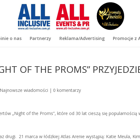
inie o nas
Partnerzy
Reklama/Advertising
Promocje z A
HT OF THE PROMS” PRZYJEDZI
Najnowsze wiadomości
|
0 komentarzy
ncertów „Night of the Proms”, które od 30 lat cieszą się popularnością
az drugi. 21 marca w łódzkiej Atlas Arenie wystąpią: Katie Meula, Ki