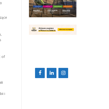
to
czące
,
n,
s
 of
j
li
ii i