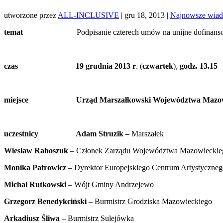
utworzone przez
ALL-INCLUSIVE
|
gru 18, 2013
|
Najnowsze wiad
temat
Podpisanie czterech umów na unijne dofina
czas 19 grudnia 2013 r
. (
czwartek
),
godz. 13.15
miejsce Urząd Marszałkowski Województwa Mazowieckiego 
uczestnicy Adam Struzik –
Marszałek
Wiesław Raboszuk
– Członek Zarządu Województwa Mazowieckie
Monika Patrowicz
– Dyrektor Europejskiego Centrum Artystyczneg
Michał Rutkowski
– Wójt Gminy Andrzejewo
Grzegorz Benedykciński
– Burmistrz Grodziska Mazowieckiego
Arkadiusz Śliwa
– Burmistrz Sulejówka