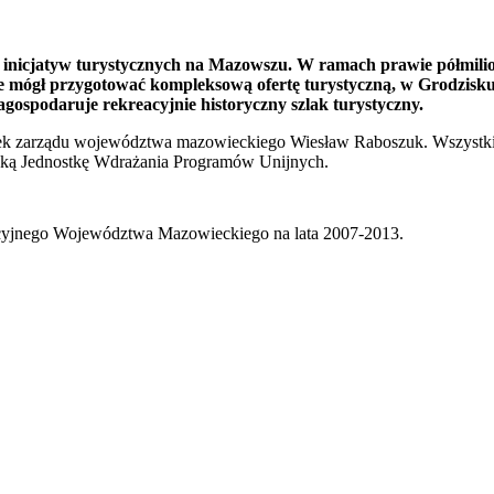
ech inicjatyw turystycznych na Mazowszu. W ramach prawie półmi
 mógł przygotować kompleksową ofertę turystyczną, w Grodzisku
agospodaruje rekreacyjnie historyczny szlak turystyczny.
nek zarządu województwa mazowieckiego Wiesław Raboszuk. Wszystkie 
ką Jednostkę Wdrażania Programów Unijnych.
cyjnego Województwa Mazowieckiego na lata 2007-2013.