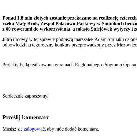
Ponad 1,8 mln złotych zostanie przekazane na realizację czter
rzeką Mały Brok, Zespół Pałacowo-Parkowy w Sannikach będzie
z 60 rowerami do wykorzystania, a miasto Sulejówek wytyczy i z
Jutro umowy w tej sprawie podpiszą marszałek Adam Struzik i czło
odpowiedzi na tegoroczny konkurs przeprowadzony przez Mazowiec
Projekty będą realizowane w ramach Regionalnego Programu Opera
Serdecznie zapraszamy,
Prześlij komentarz
Musisz się
zalogować
, aby móc dodać komentarz.