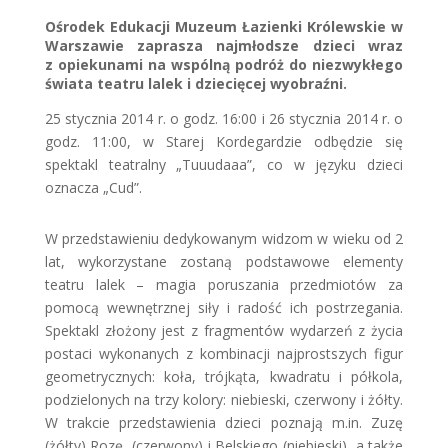
Ośrodek Edukacji Muzeum Łazienki Królewskie w
Warszawie zaprasza najmłodsze dzieci wraz
z opiekunami na wspólną podróż do niezwykłego
świata teatru lalek i dziecięcej wyobraźni.
25 stycznia 2014 r. o godz. 16:00 i 26 stycznia 2014 r. o
godz. 11:00, w Starej Kordegardzie odbędzie się
spektakl teatralny „Tuuudaaa”, co w języku dzieci
oznacza „Cud”.
W przedstawieniu dedykowanym widzom w wieku od 2
lat, wykorzystane zostaną podstawowe elementy
teatru lalek – magia poruszania przedmiotów za
pomocą wewnętrznej siły i radość ich postrzegania.
Spektakl złożony jest z fragmentów wydarzeń z życia
postaci wykonanych z kombinacji najprostszych figur
geometrycznych: koła, trójkąta, kwadratu i półkola,
podzielonych na trzy kolory: niebieski, czerwony i żółty.
W trakcie przedstawienia dzieci poznają m.in. Zuzę
(żółty) Rozę, (czerwony) i Belskiego (niebieski), a także