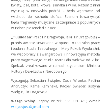
kwiaty, psa, kota, krowę, ślimaka i wilka. Razem z nimi
wyruszą w niezwykłą podróż – będą wędrować od
wschodu do zachodu słońca. Scenom towarzyszyć
będą fragmenty muzyczne zaczerpnięte z popularnych
w Polsce piosenek dla dzieci.
„Tuuudaaa”
(reż.: Ilir Dragovoja, lalki: Ilir Dragovoja) –
przedstawienie stworzone w oparciu o teatralną pracę
i badania Studia Teatralnego – Mały Pokoik Wyobraźni,
we współpracy z awangardową i innowacyjną metodą
pracy węgierskiego studia teatru dla widzów od 2 lat.
Spektakl zrealizowano w ramach stypendium Ministra
Kultury i Dziedzictwa Narodowego.
Występują: Sebastian Świąder, Zosia Wronka, Paulina
Andruczyk, Kama Kamińska, Kacper Świąder, Justyna
Wielgus, Ilir Dragovoja.
Wstęp wolny.
Zapisy: nr tel.: 536 331 459; e-mail:
wielgusjust@gmail.com