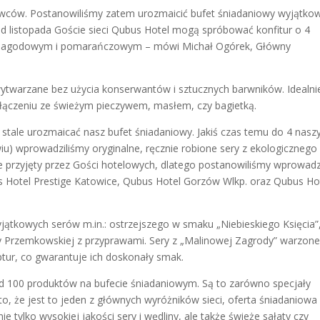
awców. Postanowiliśmy zatem urozmaicić bufet śniadaniowy wyjątko
 od listopada Goście sieci Qubus Hotel mogą spróbować konfitur o 4
jagodowym i pomarańczowym – mówi Michał Ogórek, Główny
wytwarzane bez użycia konserwantów i sztucznych barwników. Idealni
łączeniu ze świeżym pieczywem, masłem, czy bagietką.
stale urozmaicać nasz bufet śniadaniowy. Jakiś czas temu do 4 nasz
iu) wprowadziliśmy oryginalne, ręcznie robione sery z ekologicznego
e przyjęty przez Gości hotelowych, dlatego postanowiliśmy wprowadz
 Hotel Prestige Katowice, Qubus Hotel Gorzów Wlkp. oraz Qubus Ho
tkowych serów m.in.: ostrzejszego w smaku „Niebieskiego Księcia”
dy Przemkowskiej z przyprawami. Sery z „Malinowej Zagrody” warzone
ptur, co gwarantuje ich doskonały smak.
d 100 produktów na bufecie śniadaniowym. Są to zarówno specjały
a to, że jest to jeden z głównych wyróżników sieci, oferta śniadaniowa
e tylko wysokiej jakości sery i wędliny, ale także świeże sałaty czy