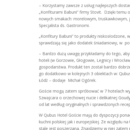
– Korzystamy zawsze z usług najlepszych dost
„Konfiturami Babuni” firmy Stovit. Dzięki temu
nowych smakach: morelowym, truskawkowym, 
Specjalista ds. Gastronomi.
„Konfitury Babuni” to produkty niskosłodzone, 
sprawdzają się jako dodatek śniadaniowy, w po
– Bardzo dużą uwagę przykładamy do tego, aby 
hoteli (w Gorzowie, Głogowie, Legnicy i Wrocław
gospodarstwa. Produkt ten został bardzo dobrz
go dodatkowo w kolejnych 3 obiektach w: Qubus
Łódź – dodaje Michał Ogórek.
Goście mogą zatem spróbować w 7 hotelach wyją
Szwajcara o orzechowej nucie i delikatnej Gou
od lat według oryginalnych i sprawdzonych rece
W Qubus Hotel Goście mają do dyspozycji pona
kuchni polskiej jak i europejskiej. Ze względu n
stale jest poszerzana. Znajdziemy w niej zatem ni