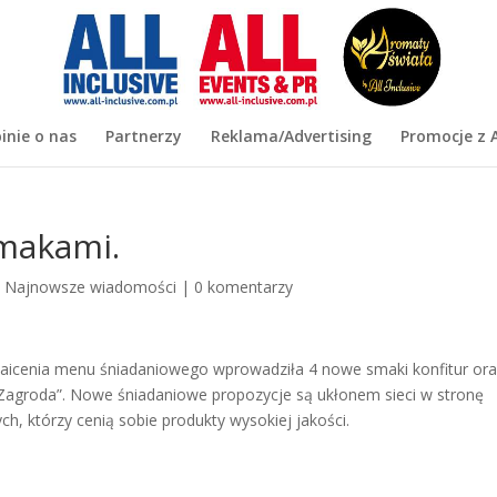
inie o nas
Partnerzy
Reklama/Advertising
Promocje z A
smakami.
|
Najnowsze wiadomości
|
0 komentarzy
maicenia menu śniadaniowego wprowadziła 4 nowe smaki konfitur or
Zagroda”. Nowe śniadaniowe propozycje są ukłonem sieci w stronę
ych, którzy cenią sobie produkty wysokiej jakości.