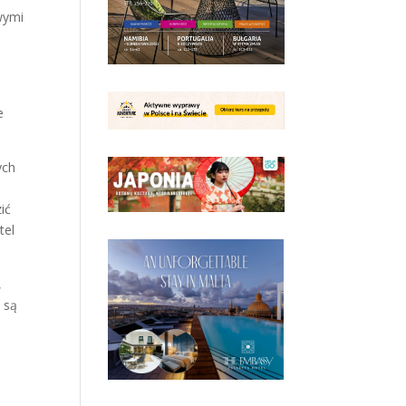
wymi
e
ych
ić
tel
,
 są