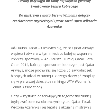
Turniej przyciąga do Dohy największe gwiazdy
światowego tenisa kobiecego
Do mistrzyni świata Sereny Williams dołączy
zeszłoroczna zwyciężczyni Qatar Total Open Wiktoria
Azarenka
Ad-Dauha, Katar – Cieszymy się, że to Qatar Airways
wspiera i otwiera w tym miesiącu kolejną wspaniałą
imprezę sportową w Ad-Dausze. Turniej Qatar Total
Open 2014, którego sponsorem lotniczym jest Qatar
Airways, może pochwalić się liczbą 56 zawodniczek
biorących udział w turnieju, z czego dziewięć znajduje
się w pierwszej dziesiątce rankingu WTA (Women’s
Tennis Association).
Oczy wszystkich obserwujących tegoroczny turniej
będą zwrócone na obrończynię tytułu Qatar Total,
Wiktorię Azarenkę i jej batalię z aktualną mistrzynią