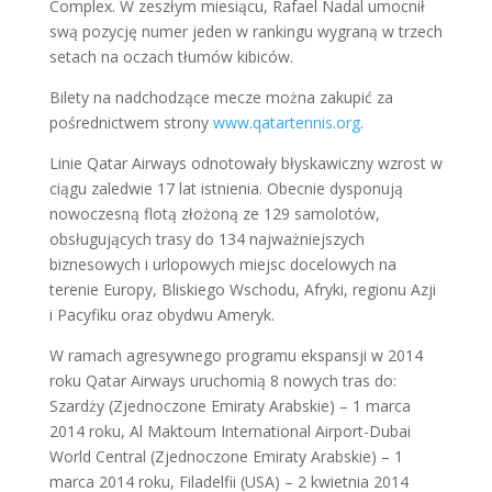
Complex. W zeszłym miesiącu, Rafael Nadal umocnił
swą pozycję numer jeden w rankingu wygraną w trzech
setach na oczach tłumów kibiców.
Bilety na nadchodzące mecze można zakupić za
pośrednictwem strony
www.qatartennis.org
.
Linie Qatar Airways odnotowały błyskawiczny wzrost w
ciągu zaledwie 17 lat istnienia. Obecnie dysponują
nowoczesną flotą złożoną ze 129 samolotów,
obsługujących trasy do 134 najważniejszych
biznesowych i urlopowych miejsc docelowych na
terenie Europy, Bliskiego Wschodu, Afryki, regionu Azji
i Pacyfiku oraz obydwu Ameryk.
W ramach agresywnego programu ekspansji w 2014
roku Qatar Airways uruchomią 8 nowych tras do:
Szardży (Zjednoczone Emiraty Arabskie) – 1 marca
2014 roku, Al Maktoum International Airport-Dubai
World Central (Zjednoczone Emiraty Arabskie) – 1
marca 2014 roku, Filadelfii (USA) – 2 kwietnia 2014