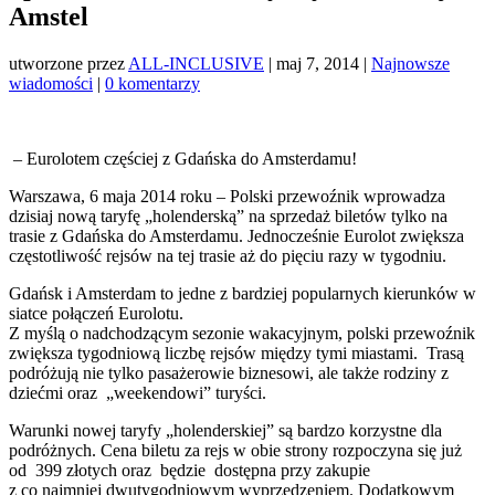
Amstel
utworzone przez
ALL-INCLUSIVE
|
maj 7, 2014
|
Najnowsze
wiadomości
|
0 komentarzy
– Eurolotem częściej z Gdańska do Amsterdamu!
Warszawa, 6 maja 2014 roku – Polski przewoźnik wprowadza
dzisiaj nową taryfę „holenderską” na sprzedaż biletów tylko na
trasie z Gdańska do Amsterdamu. Jednocześnie Eurolot zwiększa
częstotliwość rejsów na tej trasie aż do pięciu razy w tygodniu.
Gdańsk i Amsterdam to jedne z bardziej popularnych kierunków w
siatce połączeń Eurolotu.
Z myślą o nadchodzącym sezonie wakacyjnym, polski przewoźnik
zwiększa tygodniową liczbę rejsów między tymi miastami. Trasą
podróżują nie tylko pasażerowie biznesowi, ale także rodziny z
dziećmi oraz „weekendowi” turyści.
Warunki nowej taryfy „holenderskiej” są bardzo korzystne dla
podróżnych. Cena biletu za rejs w obie strony rozpoczyna się już
od 399 złotych oraz będzie dostępna przy zakupie
z co najmniej dwutygodniowym wyprzedzeniem. Dodatkowym